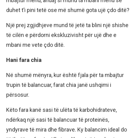
mbajtur mend, andaj si mund ta mbani mend se
duhet t’i pini tetë ose më shumë gota ujë çdo ditë?
Një prej zgjidhjeve mund të jetë ta blini një shishe
të cilën e përdorni ekskluzivisht për ujë dhe e
mbani me vete çdo ditë.
Hani fara chia
Në shumë mënyra, kur është fjala për ta mbajtur
trupin të balancuar, farat chia janë ushqimi i
përsosur.
Këto fara kanë sasi të ulëta të karbohidrateve,
ndërkaq një sasi të balancuar të proteinës,
yndyrave të mira dhe fibrave. Ky balancim ideal do