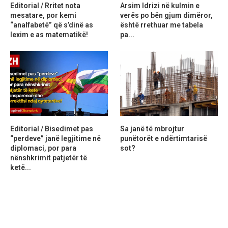
Editorial / Rritet nota
Arsim Idrizi në kulmin e
mesatare, por kemi
verës po bën gjum dimëror,
“analfabetë” që s’dinë as
është rrethuar me tabela
lexim e as matematikë!
pa...
Editorial / Bisedimet pas
Sa janë të mbrojtur
“perdeve” janë legjitime në
punëtorët e ndërtimtarisë
diplomaci, por para
sot?
nënshkrimit patjetër të
ketë...