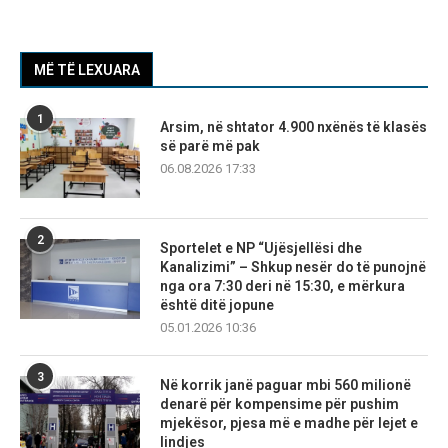
MË TË LEXUARA
1
Arsim, në shtator 4.900 nxënës të klasës
së parë më pak
06.08.2026 17:33
2
Sportelet e NP “Ujësjellësi dhe
Kanalizimi” – Shkup nesër do të punojnë
nga ora 7:30 deri në 15:30, e mërkura
është ditë jopune
05.01.2026 10:36
3
Në korrik janë paguar mbi 560 milionë
denarë për kompensime për pushim
mjekësor, pjesa më e madhe për lejet e
lindjes