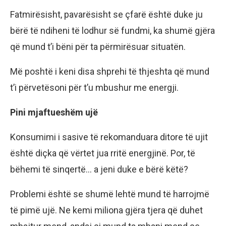
Fatmirësisht, pavarësisht se çfarë është duke ju
bërë të ndiheni të lodhur së fundmi, ka shumë gjëra
që mund t’i bëni për ta përmirësuar situatën.
Më poshtë i keni disa shprehi të thjeshta që mund
t’i përvetësoni për t’u mbushur me energji.
Pini mjaftueshëm ujë
Konsumimi i sasive të rekomanduara ditore të ujit
është diçka që vërtet jua rritë energjinë. Por, të
bëhemi të sinqertë… a jeni duke e bërë këtë?
Problemi është se shumë lehtë mund të harrojmë
të pimë ujë. Ne kemi miliona gjëra tjera që duhet