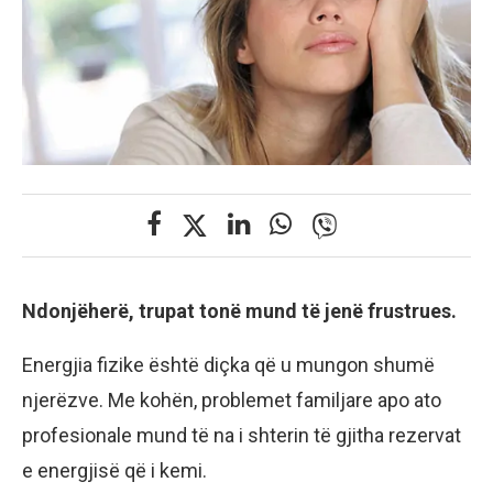
Ndonjëherë, trupat tonë mund të jenë frustrues.
Energjia fizike është diçka që u mungon shumë
njerëzve. Me kohën, problemet familjare apo ato
profesionale mund të na i shterin të gjitha rezervat
e energjisë që i kemi.