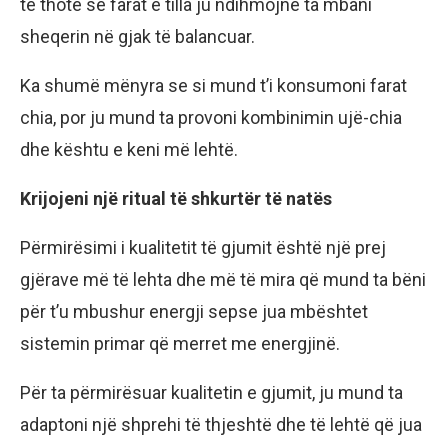
të thotë se farat e tilla ju ndihmojnë ta mbani
sheqerin në gjak të balancuar.
Ka shumë mënyra se si mund t’i konsumoni farat
chia, por ju mund ta provoni kombinimin ujë-chia
dhe kështu e keni më lehtë.
Krijojeni një ritual të shkurtër të natës
Përmirësimi i kualitetit të gjumit është një prej
gjërave më të lehta dhe më të mira që mund ta bëni
për t’u mbushur energji sepse jua mbështet
sistemin primar që merret me energjinë.
Për ta përmirësuar kualitetin e gjumit, ju mund ta
adaptoni një shprehi të thjeshtë dhe të lehtë që jua