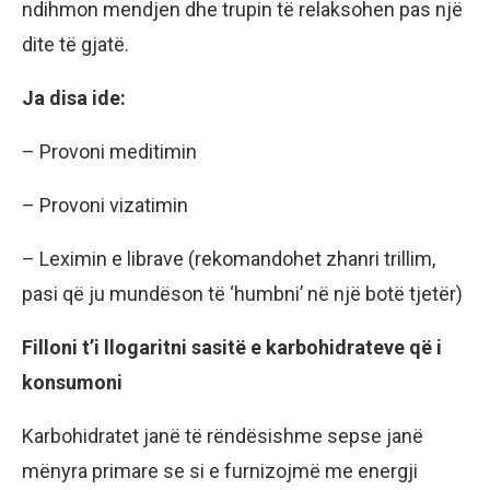
ndihmon mendjen dhe trupin të relaksohen pas një
dite të gjatë.
Ja disa ide:
– Provoni meditimin
– Provoni vizatimin
– Leximin e librave (rekomandohet zhanri trillim,
pasi që ju mundëson të ‘humbni’ në një botë tjetër)
Filloni t’i llogaritni sasitë e karbohidrateve që i
konsumoni
Karbohidratet janë të rëndësishme sepse janë
mënyra primare se si e furnizojmë me energji