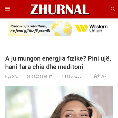
A ju mungon energjia fizike? Pini ujë,
hani fara chia dhe meditoni
A+
A-
Nga
D. V.
01.04.2026 09:17
1,393
e lexuar