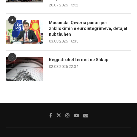
28.07.2026 15:52
4
Mucunski: Qeveria punon për
zhbllokimin e eurointegrimeve, detajet
nuk thuhen
03.08.2026 16:35
5
Regjistrohet tërmet në Shkup
02.08.2026 22:34