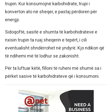
trupin. Kur konsumojnë karbohidrate, trupi i
konverton ato në sheqer, e pastaj përdoren për
energji.
Sidoqoftë, sasitë e shumta të karbohidrateve e
nxisin trupin ta ruaj sheqerin e tepërt, i cili
eventualisht shndërrohet në yndyrë. Kjo ndikon që
të ndihemi më të lodhur se zakonisht.
Për ta luftuar këtë, filloni të ruheni më shumë sa i
përket sasive të karbohidrateve që i konsumoni.