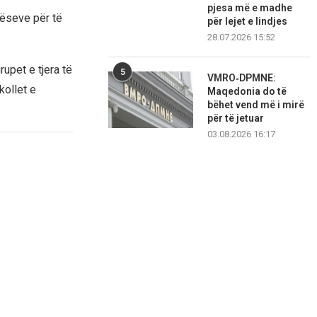
pjesa më e madhe
ulëseve për të
për lejet e lindjes
28.07.2026 15:52
rupet e tjera të
5
VMRO‑DPMNE:
kollet e
Maqedonia do të
bëhet vend më i mirë
për të jetuar
03.08.2026 16:17