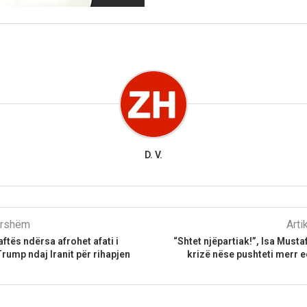
D. V.
parshëm
Arti
aftës ndërsa afrohet afati i
“Shtet njëpartiak!”, Isa Must
Trump ndaj Iranit për rihapjen
krizë nëse pushteti merr 