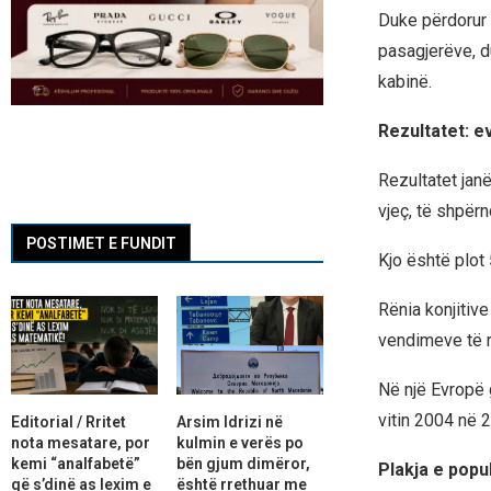
Duke përdorur 
pasagjerëve, d
kabinë.
Rezultatet: 
Rezultatet jan
vjeç, të shpër
POSTIMET E FUNDIT
Kjo është plot
Rënia konjitiv
vendimeve të r
Në një Evropë g
vitin 2004 në 2
Editorial / Rritet
Arsim Idrizi në
nota mesatare, por
kulmin e verës po
kemi “analfabetë”
bën gjum dimëror,
Plakja e popu
që s’dinë as lexim e
është rrethuar me