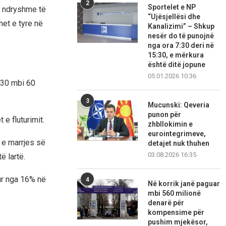
2
Sportelet e NP
ë ndryshme të
“Ujësjellësi dhe
et e tyre në
Kanalizimi” – Shkup
nesër do të punojnë
nga ora 7:30 deri në
15:30, e mërkura
është ditë jopune
05.01.2026 10:36
 30 mbi 60
3
Mucunski: Qeveria
punon për
e fluturimit.
zhbllokimin e
eurointegrimeve,
 e marrjes së
detajet nuk thuhen
03.08.2026 16:35
 lartë.
tur nga 16% në
4
Në korrik janë paguar
mbi 560 milionë
denarë për
kompensime për
pushim mjekësor,