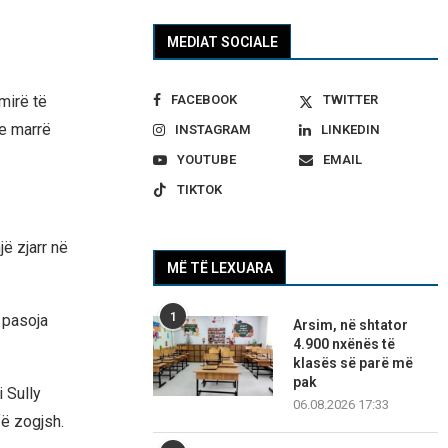
MEDIAT SOCIALE
FACEBOOK
TWITTER
mirë të
e marrë
INSTAGRAM
LINKEDIN
YOUTUBE
EMAIL
TIKTOK
ë zjarr në
MË TË LEXUARA
1
e pasoja
Arsim, në shtator
4.900 nxënës të
klasës së parë më
pak
 Sully
06.08.2026 17:33
fë zogjsh.