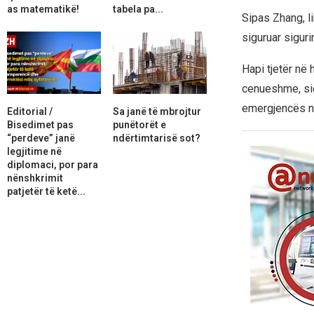
as matematikë!
tabela pa...
Sipas Zhang, li
siguruar sigur
Hapi tjetër në 
cenueshme, siç
emergjencës në
Editorial /
Sa janë të mbrojtur
Bisedimet pas
punëtorët e
“perdeve” janë
ndërtimtarisë sot?
legjitime në
diplomaci, por para
nënshkrimit
patjetër të ketë...