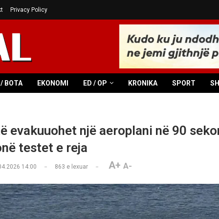
t
Privacy Policy
/ BOTA
EKONOMI
ED / OP
KRONIKA
SPORT
S
ë evakuuohet një aeroplani në 90 sekon
në testet e reja
A+
A-
04.2026 14:00
863
e lexuar