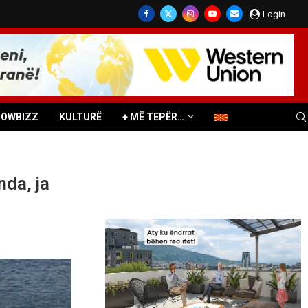
Login
HOWBIZZ
KULTURË
+ MË TEPËR…
da, ja