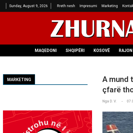
Sunday, August 9, 2026
Rreth nesh
Impresumi
Marketing
Kontak
MAQEDONI
SHQIPËRI
KOSOVË
RAJON 
A mund t
MARKETING
çfarë tho
Nga
D. V.
07.