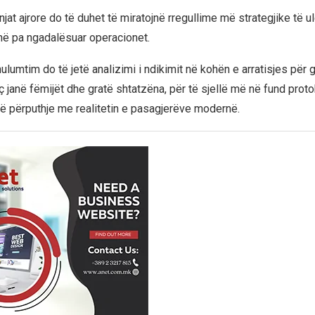
njat ajrore do të duhet të miratojnë rregullime më strategjike të 
inë pa ngadalësuar operacionet.
hulumtim do të jetë analizimi i ndikimit në kohën e arratisjes për g
 janë fëmijët dhe gratë shtatzëna, për të sjellë më në fund proto
 përputhje me realitetin e pasagjerëve modernë.