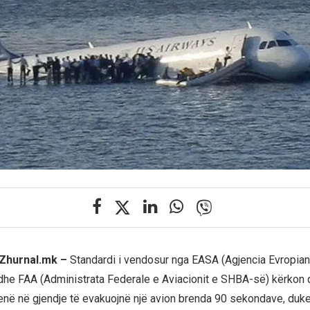
, Zhurnal.mk –
Standardi i vendosur nga EASA (Agjencia Evropian
 dhe FAA (Administrata Federale e Aviacionit e SHBA-së) kërkon q
jenë në gjendje të evakuojnë një avion brenda 90 sekondave, duk