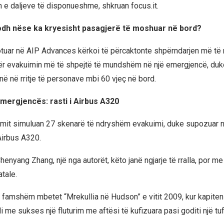
e daljeve të disponueshme, shkruan focus.it.
odh nëse ka kryesisht pasagjerë të moshuar në bord?
otuar në AIP Advances kërkoi të përcaktonte shpërndarjen më të 
ër evakuimin më të shpejtë të mundshëm në një emergjencë, duk
në në rritje të personave mbi 60 vjeç në bord.
mergjencës: rasti i Airbus A320
imit simuluan 27 skenarë të ndryshëm evakuimi, duke supozuar nj
Airbus A320.
enyang Zhang, një nga autorët, këto janë ngjarje të rralla, por m
atale.
 famshëm mbetet “Mrekullia në Hudson” e vitit 2009, kur kapiteni
i me sukses një fluturim me aftësi të kufizuara pasi goditi një tu