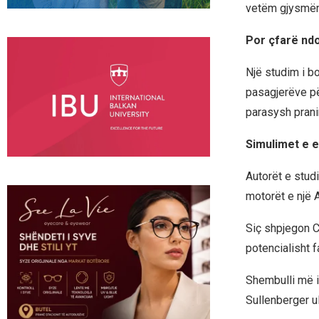
vetëm gjysmën 
Por çfarë nd
Një studim i b
pasagjerëve p
parasysh prani
Simulimet e e
Autorët e stud
motorët e një 
Siç shpjegon Ch
potencialisht f
Shembulli më i
Sullenberger ul