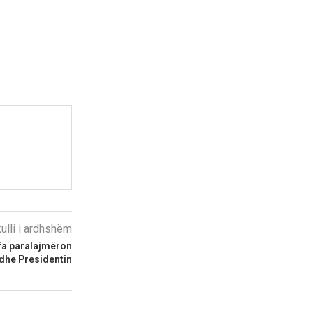
kulli i ardhshëm
afa paralajmëron
edhe Presidentin