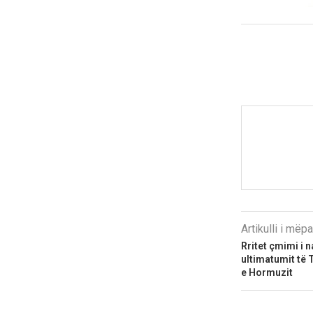
Artikulli i më
Rritet çmimi i n
ultimatumit të 
e Hormuzit