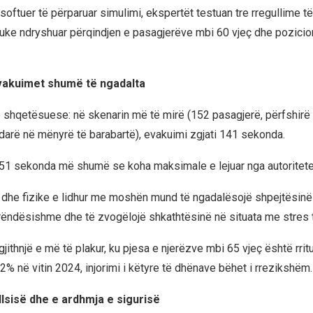
softuer të përparuar simulimi, ekspertët testuan tre rregullime t
uke ndryshuar përqindjen e pasagjerëve mbi 60 vjeç dhe pozicion
evakuimet shumë të ngadalta
ë shqetësuese: në skenarin më të mirë (152 pasagjerë, përfshirë
ndarë në mënyrë të barabartë), evakuimi zgjati 141 sekonda.
 51 sekonda më shumë se koha maksimale e lejuar nga autoritetet 
e dhe fizike e lidhur me moshën mund të ngadalësojë shpejtësinë
ëndësishme dhe të zvogëlojë shkathtësinë në situata me stres të
jithnjë e më të plakur, ku pjesa e njerëzve mbi 65 vjeç është rri
2% në vitin 2024, injorimi i këtyre të dhënave bëhet i rrezikshëm.
llsisë dhe e ardhmja e sigurisë