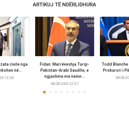
ARTIKUJ TË NDËRLIDHURA
zata civile nga
Fidan: Marrëveshja Turqi-
Todd Blanche 
hkohen në...
Pakistan-Arabi Saudite, e
Prokurori i Pë
ngjashme me nenin...
26 12:28
08.08.2
08.08.2026 22:37