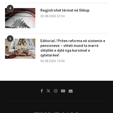
4
Regjistrohet tërmet në Shkup
02.08.2026 22:34
5
Editorial / Priten reforma në sistemin e
pensioneve – shteti mund ta marrë
shtyllën e dytë nga kursimet e
qytetarëve!
03.08.2026 15:00