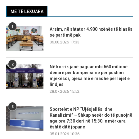
MË TË LEXUARA
1
Arsim, në shtator 4.900 nxënës të klasës
së parë më pak
06.08.2026 17:33
2
Në korrik janë paguar mbi 560 milionë
denarë për kompensime për pushim
mjekësor, pjesa më e madhe për lejet e
lindjes
28.07.2026 15:52
3
Sportelet e NP “Ujësjellësi dhe
Kanalizimi” – Shkup nesër do të punojnë
nga ora 7:30 deri në 15:30, e mërkura
është ditë jopune
05.01.2026 10:36