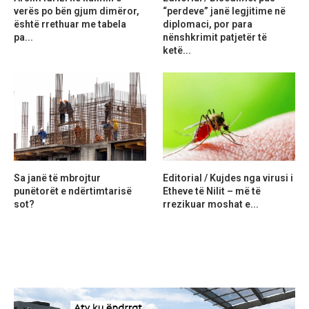
verës po bën gjum dimëror,
“perdeve” janë legjitime në
është rrethuar me tabela
diplomaci, por para
pa...
nënshkrimit patjetër të
ketë...
Sa janë të mbrojtur
Editorial / Kujdes nga virusi i
punëtorët e ndërtimtarisë
Etheve të Nilit – më të
sot?
rrezikuar moshat e...