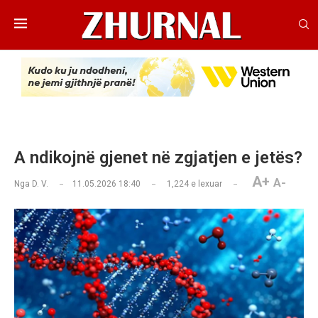
A ndikojnë gjenet në zgjatjen e jetës?
A+
A-
Nga
D. V.
11.05.2026 18:40
1,224
e lexuar