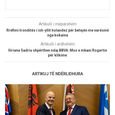
Artikulli i mëparshëm
Rrëfimi tronditës i ish-yllit holandez për betejën me varësinë
nga kokaina
Artikulli i ardhshëm
Iliriana Sadriu shpërthen ndaj BBVA: Mos e mbani Rogertin
për klikime
ARTIKUJ TË NDËRLIDHURA