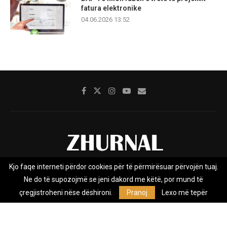
fatura elektronike
04.06.2026 13:52
Kjo faqe interneti përdor cookies për të përmirësuar përvojën tuaj.
Rreth nesh
Impresumi
Marketing
Kontakt
Ne do të supozojmë se jeni dakord me këtë, por mund të
Privacy Policy
çregjistroheni nëse dëshironi.
Pranoj
Lexo më tepër
Zhurnal.mk është Agjenci e Lajmeve e pavarur, e themeluar në vitin
2009, që e mbulon Maqedoninë, Kosovën, Shqipërinë edhe lajmet
nga bota.