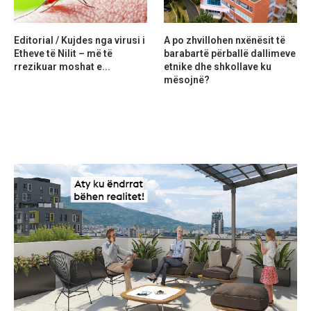
Editorial / Kujdes nga virusi i
A po zhvillohen nxënësit të
Etheve të Nilit – më të
barabartë përballë dallimeve
rrezikuar moshat e...
etnike dhe shkollave ku
mësojnë?