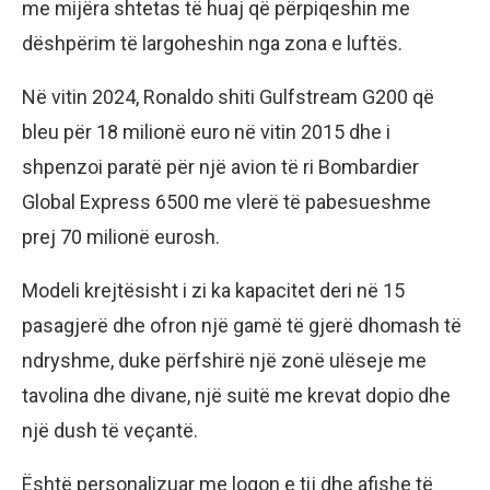
me mijëra shtetas të huaj që përpiqeshin me
dëshpërim të largoheshin nga zona e luftës.
Në vitin 2024, Ronaldo shiti Gulfstream G200 që
bleu për 18 milionë euro në vitin 2015 dhe i
shpenzoi paratë për një avion të ri Bombardier
Global Express 6500 me vlerë të pabesueshme
prej 70 milionë eurosh.
Modeli krejtësisht i zi ka kapacitet deri në 15
pasagjerë dhe ofron një gamë të gjerë dhomash të
ndryshme, duke përfshirë një zonë ulëseje me
tavolina dhe divane, një suitë me krevat dopio dhe
një dush të veçantë.
Është personalizuar me logon e tij dhe afishe të