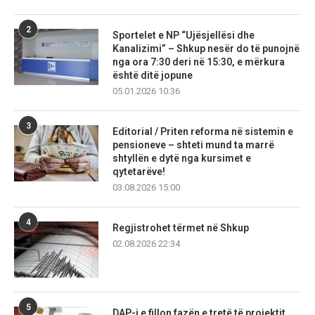
2
Sportelet e NP “Ujësjellësi dhe
Kanalizimi” – Shkup nesër do të punojnë
nga ora 7:30 deri në 15:30, e mërkura
është ditë jopune
05.01.2026 10:36
3
Editorial / Priten reforma në sistemin e
pensioneve – shteti mund ta marrë
shtyllën e dytë nga kursimet e
qytetarëve!
03.08.2026 15:00
4
Regjistrohet tërmet në Shkup
02.08.2026 22:34
5
DAP-i e fillon fazën e tretë të projektit