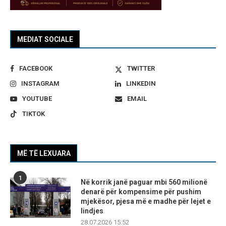
MEDIAT SOCIALE
FACEBOOK
TWITTER
INSTAGRAM
LINKEDIN
YOUTUBE
EMAIL
TIKTOK
MË TË LEXUARA
1
Në korrik janë paguar mbi 560 milionë
denarë për kompensime për pushim
mjekësor, pjesa më e madhe për lejet e
lindjes
28.07.2026 15:52