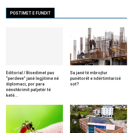
POSTIMET E FUNDIT
Editorial / Bisedimet pas
Sa janë të mbrojtur
“perdeve” janë legjitime në
punëtorët e ndërtimtarisë
diplomaci, por para
sot?
nënshkrimit patjetër të
ketë...