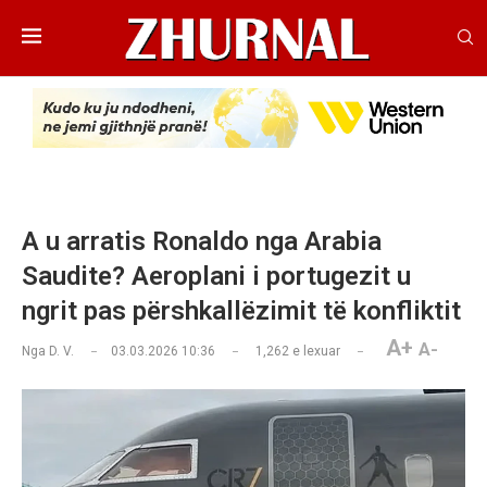
A u arratis Ronaldo nga Arabia
Saudite? Aeroplani i portugezit u
ngrit pas përshkallëzimit të konfliktit
A+
A-
Nga
D. V.
03.03.2026 10:36
1,262
e lexuar