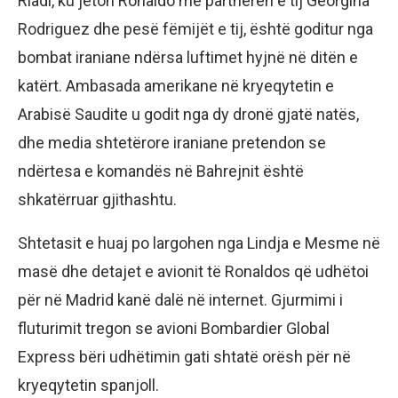
Riadi, ku jeton Ronaldo me partneren e tij Georgina
Rodriguez dhe pesë fëmijët e tij, është goditur nga
bombat iraniane ndërsa luftimet hyjnë në ditën e
katërt. Ambasada amerikane në kryeqytetin e
Arabisë Saudite u godit nga dy dronë gjatë natës,
dhe media shtetërore iraniane pretendon se
ndërtesa e komandës në Bahrejnit është
shkatërruar gjithashtu.
Shtetasit e huaj po largohen nga Lindja e Mesme në
masë dhe detajet e avionit të Ronaldos që udhëtoi
për në Madrid kanë dalë në internet. Gjurmimi i
fluturimit tregon se avioni Bombardier Global
Express bëri udhëtimin gati shtatë orësh për në
kryeqytetin spanjoll.