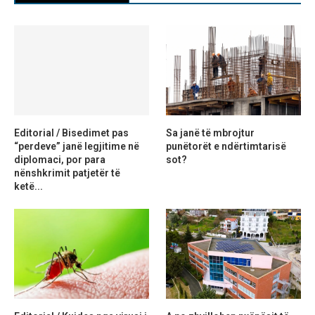
Editorial / Bisedimet pas
Sa janë të mbrojtur
“perdeve” janë legjitime në
punëtorët e ndërtimtarisë
diplomaci, por para
sot?
nënshkrimit patjetër të
ketë...