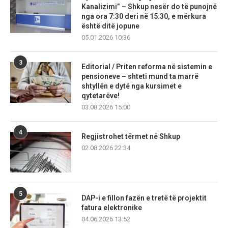
Kanalizimi” – Shkup nesër do të punojnë
nga ora 7:30 deri në 15:30, e mërkura
është ditë jopune
05.01.2026 10:36
3
Editorial / Priten reforma në sistemin e
pensioneve – shteti mund ta marrë
shtyllën e dytë nga kursimet e
qytetarëve!
03.08.2026 15:00
4
Regjistrohet tërmet në Shkup
02.08.2026 22:34
5
DAP-i e fillon fazën e tretë të projektit
fatura elektronike
04.06.2026 13:52