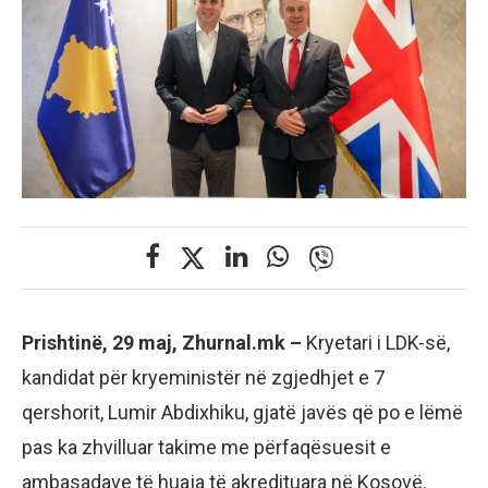
Prishtinë, 29 maj, Zhurnal.mk –
Kryetari i LDK-së,
kandidat për kryeministër në zgjedhjet e 7
qershorit, Lumir Abdixhiku, gjatë javës që po e lëmë
pas ka zhvilluar takime me përfaqësuesit e
ambasadave të huaja të akredituara në Kosovë.