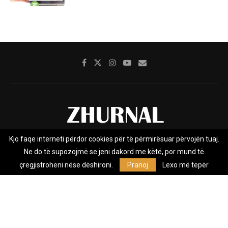
Kjo faqe interneti përdor cookies për të përmirësuar përvojën tuaj.
Rreth nesh
Impresumi
Marketing
Kontakt
Ne do të supozojmë se jeni dakord me këtë, por mund të
Privacy Policy
çregjistroheni nëse dëshironi.
Pranoj
Lexo më tepër
Zhurnal.mk është Agjenci e Lajmeve e pavarur, e themeluar në vitin
2009, që e mbulon Maqedoninë, Kosovën, Shqipërinë edhe lajmet
nga bota.
@2026 - All Right Reserved. Designed and Developed by
Anet.Com.Mk