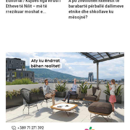
Editorial / Kujdes nga virusi i
A po zhvillohen nxënësit të
Etheve të Nilit – më të
barabartë përballë dallimeve
rrezikuar moshat e...
etnike dhe shkollave ku
mësojnë?