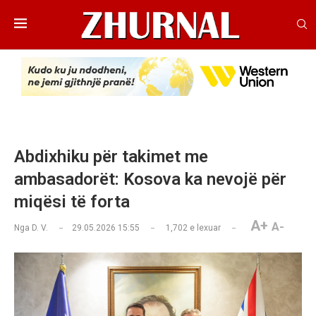
Abdixhiku për takimet me
ambasadorët: Kosova ka nevojë për
miqësi të forta
A+
A-
Nga
D. V.
29.05.2026 15:55
1,702
e lexuar