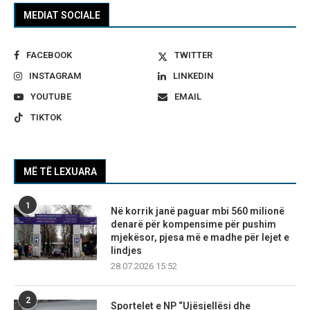
MEDIAT SOCIALE
FACEBOOK
TWITTER
INSTAGRAM
LINKEDIN
YOUTUBE
EMAIL
TIKTOK
MË TË LEXUARA
1
Në korrik janë paguar mbi 560 milionë
denarë për kompensime për pushim
mjekësor, pjesa më e madhe për lejet e
lindjes
28.07.2026 15:52
2
Sportelet e NP “Ujësjellësi dhe