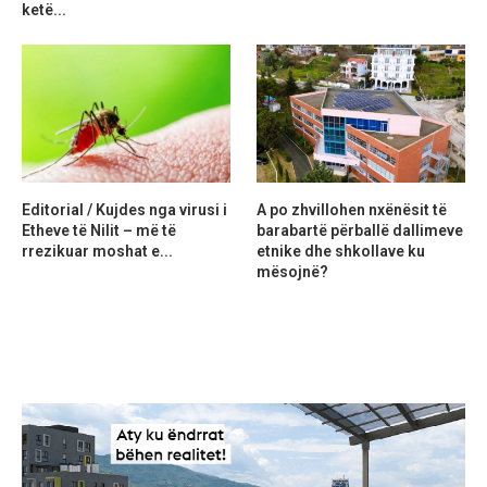
ketë...
Editorial / Kujdes nga virusi i
A po zhvillohen nxënësit të
Etheve të Nilit – më të
barabartë përballë dallimeve
rrezikuar moshat e...
etnike dhe shkollave ku
mësojnë?