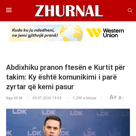
Abdixhiku pranon ftesën e Kurtit për
takim: Ky është komunikimi i parë
zyrtar që kemi pasur
A+
A-
Nga
Xh M
09.07.2026 19:03
1,290
e lexuar