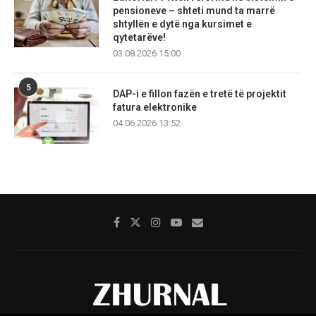
pensioneve – shteti mund ta marrë
shtyllën e dytë nga kursimet e
qytetarëve!
03.08.2026 15:00
5
DAP-i e fillon fazën e tretë të projektit
fatura elektronike
04.06.2026 13:52