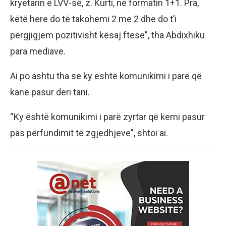
kryetarin e LVV-së, z. Kurti, në formatin 1+1. Pra,
këtë here do të takohemi 2 me 2 dhe do t’i
përgjigjem pozitivisht kësaj ftese”, tha Abdixhiku
para mediave.
Ai po ashtu tha se ky është komunikimi i parë që
kanë pasur deri tani.
“Ky është komunikimi i parë zyrtar që kemi pasur
pas përfundimit të zgjedhjeve”, shtoi ai.