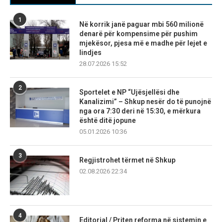
1
Në korrik janë paguar mbi 560 milionë
denarë për kompensime për pushim
mjekësor, pjesa më e madhe për lejet e
lindjes
28.07.2026 15:52
2
Sportelet e NP “Ujësjellësi dhe
Kanalizimi” – Shkup nesër do të punojnë
nga ora 7:30 deri në 15:30, e mërkura
është ditë jopune
05.01.2026 10:36
3
Regjistrohet tërmet në Shkup
02.08.2026 22:34
4
Editorial / Priten reforma në sistemin e