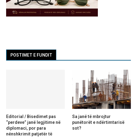
POSTIMET E FUNDIT
Editorial / Bisedimet pas
Sa janë të mbrojtur
“perdeve” janë legjitime në
punëtorët e ndërtimtarisë
diplomaci, por para
sot?
nënshkrimit patjetër të