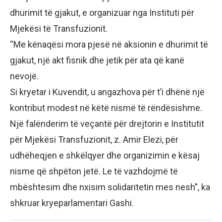
dhurimit të gjakut, e organizuar nga Instituti për
Mjekësi të Transfuzionit.
“Me kënaqësi mora pjesë në aksionin e dhurimit të
gjakut, një akt fisnik dhe jetik për ata që kanë
nevojë.
Si kryetar i Kuvendit, u angazhova për t’i dhënë një
kontribut modest në këtë nismë të rëndësishme.
Një falënderim të veçantë për drejtorin e Institutit
për Mjekësi Transfuzionit, z. Amir Elezi, për
udhëheqjen e shkëlqyer dhe organizimin e kësaj
nisme që shpëton jetë. Le të vazhdojmë të
mbështesim dhe nxisim solidaritetin mes nesh”, ka
shkruar kryeparlamentari Gashi.