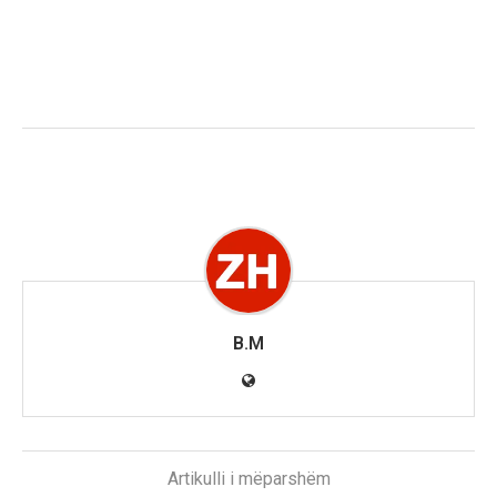
B.M
Artikulli i mëparshëm