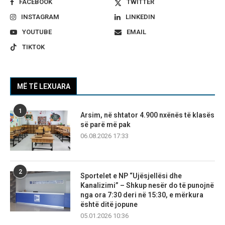
FACEBOOK
TWITTER
INSTAGRAM
LINKEDIN
YOUTUBE
EMAIL
TIKTOK
MË TË LEXUARA
1
Arsim, në shtator 4.900 nxënës të klasës
së parë më pak
06.08.2026 17:33
2
Sportelet e NP “Ujësjellësi dhe
Kanalizimi” – Shkup nesër do të punojnë
nga ora 7:30 deri në 15:30, e mërkura
është ditë jopune
05.01.2026 10:36