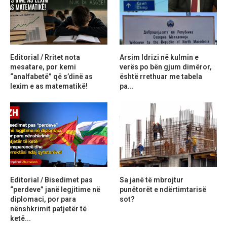
Editorial / Rritet nota
Arsim Idrizi në kulmin e
mesatare, por kemi
verës po bën gjum dimëror,
“analfabetë” që s’dinë as
është rrethuar me tabela
lexim e as matematikë!
pa...
Editorial / Bisedimet pas
Sa janë të mbrojtur
“perdeve” janë legjitime në
punëtorët e ndërtimtarisë
diplomaci, por para
sot?
nënshkrimit patjetër të
ketë...