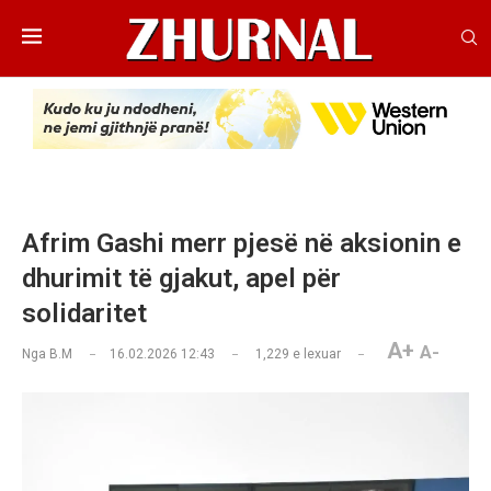
Afrim Gashi merr pjesë në aksionin e
dhurimit të gjakut, apel për
solidaritet
A+
A-
Nga
B.M
16.02.2026 12:43
1,229
e lexuar