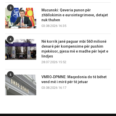
3
Mucunski: Qeveria punon për
zhbllokimin e eurointegrimeve, detajet
nuk thuhen
03.08.2026 16:35
4
Në korrik janë paguar mbi 560 milionë
denarë për kompensime për pushim
mjekësor, pjesa më e madhe për lejet e
lindjes
28.07.2026 15:52
5
VMRO‑DPMNE: Maqedonia do të bëhet
vend më i mirë për të jetuar
03.08.2026 16:17