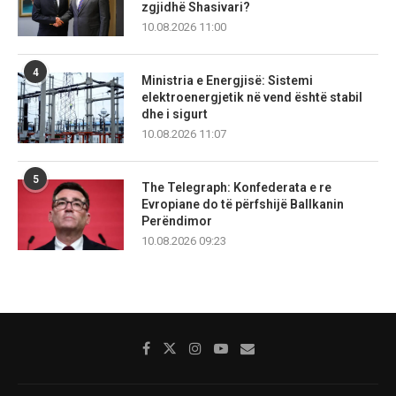
zgjidhë Shasivari?
10.08.2026 11:00
4
Ministria e Energjisë: Sistemi
elektroenergjetik në vend është stabil
dhe i sigurt
10.08.2026 11:07
5
The Telegraph: Konfederata e re
Evropiane do të përfshijë Ballkanin
Perëndimor
10.08.2026 09:23