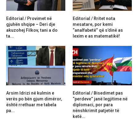
Editorial / Provimet në
Editorial / Rritet nota
gjuhën shqipe – Deri dje
mesatare, por kemi
akuzohej Filkov, tani a do
“analfabetë” që s’dinë as
ta...
lexim e as matematikë!
Arsim Idrizi në kulmin e
Editorial / Bisedimet pas
verës po bën gjum dimëror,
“perdeve” janë legjitime në
është rrethuar me tabela
diplomaci, por para
pa...
nënshkrimit patjetër të
ketë...