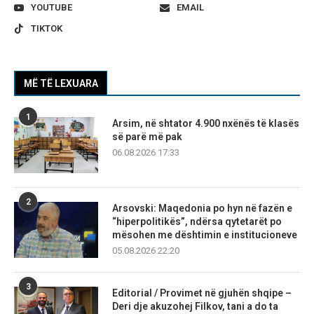
YOUTUBE
EMAIL
TIKTOK
MË TË LEXUARA
1
Arsim, në shtator 4.900 nxënës të klasës
së parë më pak
06.08.2026 17:33
2
Arsovski: Maqedonia po hyn në fazën e
“hiperpolitikës”, ndërsa qytetarët po
mësohen me dështimin e institucioneve
05.08.2026 22:20
3
Editorial / Provimet në gjuhën shqipe –
Deri dje akuzohej Filkov, tani a do ta