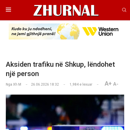
Aksiden trafiku në Shkup, lëndohet
një person
A+
A-
Nga
Xh M
26.06.2026 18:32
1,984
e lexuar