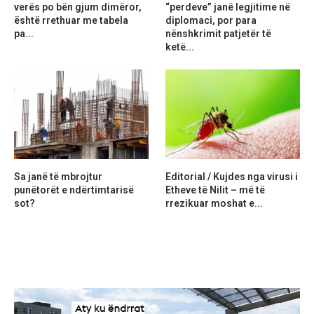
verës po bën gjum dimëror,
“perdeve” janë legjitime në
është rrethuar me tabela
diplomaci, por para
pa...
nënshkrimit patjetër të
ketë...
Sa janë të mbrojtur
Editorial / Kujdes nga virusi i
punëtorët e ndërtimtarisë
Etheve të Nilit – më të
sot?
rrezikuar moshat e...