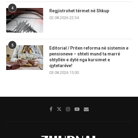
4
Regjistrohet tërmet në Shkup
02.08.2026 22:34
5
Editorial / Priten reforma në sistemin e
pensioneve – shteti mund ta marrë
shtyllën e dytë nga kursimet e
qytetarëve!
03.08.2026 15:00