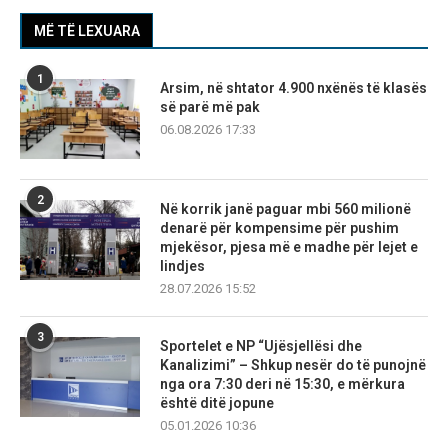
MË TË LEXUARA
1
Arsim, në shtator 4.900 nxënës të klasës
së parë më pak
06.08.2026 17:33
2
Në korrik janë paguar mbi 560 milionë
denarë për kompensime për pushim
mjekësor, pjesa më e madhe për lejet e
lindjes
28.07.2026 15:52
3
Sportelet e NP “Ujësjellësi dhe
Kanalizimi” – Shkup nesër do të punojnë
nga ora 7:30 deri në 15:30, e mërkura
është ditë jopune
05.01.2026 10:36