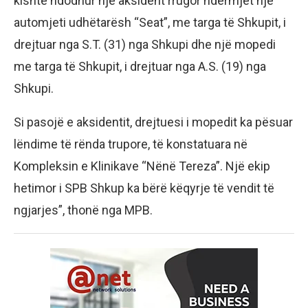
kishte ndodhur një aksident rrugor ndërmjet një
automjeti udhëtarësh “Seat”, me targa të Shkupit, i
drejtuar nga S.T. (31) nga Shkupi dhe një mopedi
me targa të Shkupit, i drejtuar nga A.S. (19) nga
Shkupi.
Si pasojë e aksidentit, drejtuesi i mopedit ka pësuar
lëndime të rënda trupore, të konstatuara në
Kompleksin e Klinikave “Nënë Tereza”. Një ekip
hetimor i SPB Shkup ka bërë këqyrje të vendit të
ngjarjes”, thonë nga MPB.