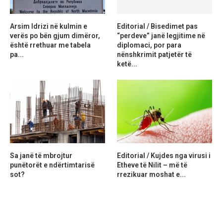
Arsim Idrizi në kulmin e
Editorial / Bisedimet pas
verës po bën gjum dimëror,
“perdeve” janë legjitime në
është rrethuar me tabela
diplomaci, por para
pa...
nënshkrimit patjetër të
ketë...
Sa janë të mbrojtur
Editorial / Kujdes nga virusi i
punëtorët e ndërtimtarisë
Etheve të Nilit – më të
sot?
rrezikuar moshat e...