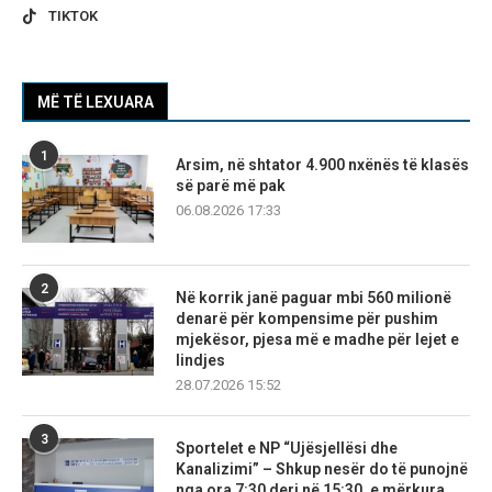
TIKTOK
MË TË LEXUARA
1
Arsim, në shtator 4.900 nxënës të klasës
së parë më pak
06.08.2026 17:33
2
Në korrik janë paguar mbi 560 milionë
denarë për kompensime për pushim
mjekësor, pjesa më e madhe për lejet e
lindjes
28.07.2026 15:52
3
Sportelet e NP “Ujësjellësi dhe
Kanalizimi” – Shkup nesër do të punojnë
nga ora 7:30 deri në 15:30, e mërkura