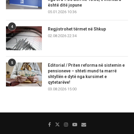
është ditë jopune
05.01.2026 10:36
4
Regjistrohet tërmet në Shkup
02.08.2026 22:34
5
Editorial / Priten reforma në sistemin e
pensioneve – shteti mund ta marrë
shtyllën e dytë nga kursimet e
qytetarëve!
03.08.2026 15:00