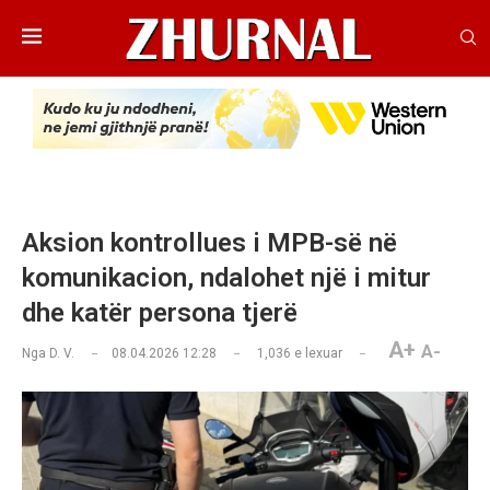
Aksion kontrollues i MPB-së në
komunikacion, ndalohet një i mitur
dhe katër persona tjerë
A+
A-
Nga
D. V.
08.04.2026 12:28
1,036
e lexuar