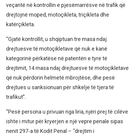
veçantë në kontrollin e pjesëmarrësve në trafik që
drejtojnë moped, motoçikleta, triçikleta dhe
katërçikleta.
“Gjatë kontrollit, u shqiptuan tre masa ndaj
drejtuesve të motoçikletave që nuk e kanë
kategorinë përkatëse në patentën e tyre të
drejtimit, 14 masa ndaj drejtuesve të motoçikletave
që nuk përdorin helmetë mbrojtëse, dhe pesë
drejtues u sanksionuan për shkelje të tjera të
trafikut”.
“Pesë persona u privuan nga liria, njëri prej të cilëve
ishte i mitur për kryerjen e një vepre penale sipas
nenit 297-a të Kodit Penal – “drejtim i