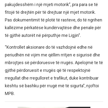
pakujdesshëm i një mjeti motorik”, pra para se të
fitojë të drejtën për të drejtuar një mjet motorik.
Pas dokumentimit të plotë të rasteve, do të ngrihen
kallëzime përkatëse kundërvajtëse dhe penale për
të gjithë autorët në përputhje me Ligjin”.
“Kontrollet aksionare do të vazhdojnë edhe në
periudhën në vijim me qëllim rritjen e sigurisë dhe
mbrojtjes së përdoruesve të rrugës. Apelojmë te të
gjithë përdoruesit e rrugës që të respektojnë
rregullat dhe rregulloret e trafikut, duke kontribuar
kështu së bashku për rrugë më të sigurta”, njoftoi
MPB.