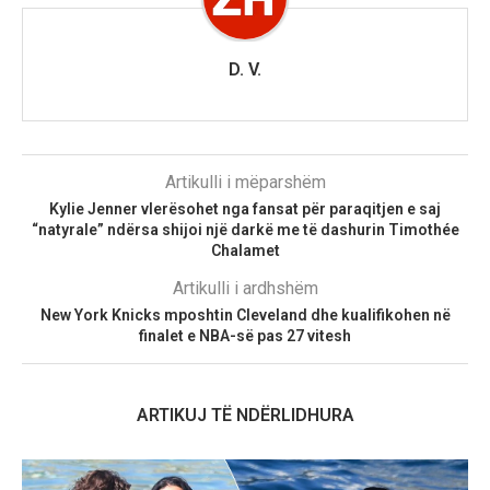
D. V.
Artikulli i mëparshëm
Kylie Jenner vlerësohet nga fansat për paraqitjen e saj
“natyrale” ndërsa shijoi një darkë me të dashurin Timothée
Chalamet
Artikulli i ardhshëm
New York Knicks mposhtin Cleveland dhe kualifikohen në
finalet e NBA-së pas 27 vitesh
ARTIKUJ TË NDËRLIDHURA