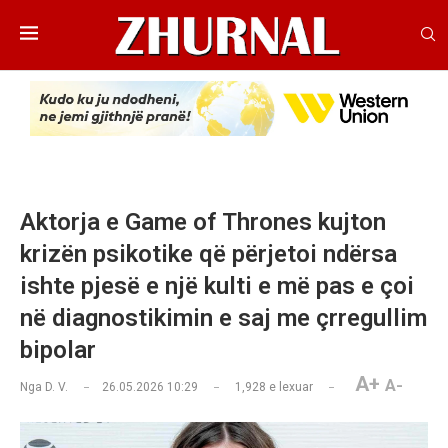
Aktorja e Game of Thrones kujton
krizën psikotike që përjetoi ndërsa
ishte pjesë e një kulti e më pas e çoi
në diagnostikimin e saj me çrregullim
bipolar
A+
A-
Nga
D. V.
26.05.2026 10:29
1,928
e lexuar