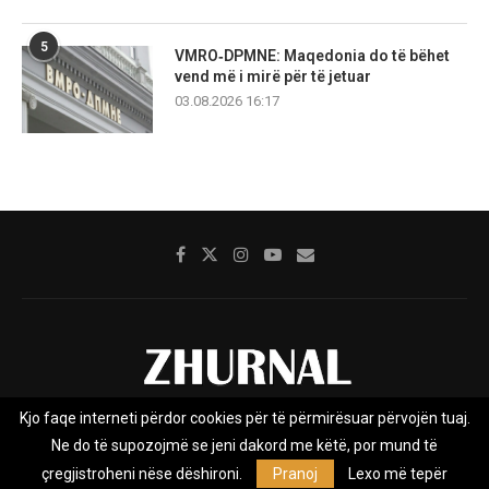
5
VMRO‑DPMNE: Maqedonia do të bëhet
vend më i mirë për të jetuar
03.08.2026 16:17
Kjo faqe interneti përdor cookies për të përmirësuar përvojën tuaj.
Rreth nesh
Impresumi
Marketing
Kontakt
Ne do të supozojmë se jeni dakord me këtë, por mund të
Privacy Policy
çregjistroheni nëse dëshironi.
Pranoj
Lexo më tepër