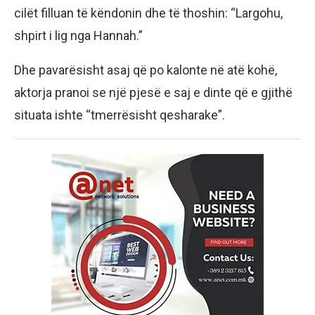
cilët filluan të këndonin dhe të thoshin: “Largohu,
shpirt i lig nga Hannah.”
Dhe pavarësisht asaj që po kalonte në atë kohë,
aktorja pranoi se një pjesë e saj e dinte që e gjithë
situata ishte “tmerrësisht qesharake”.