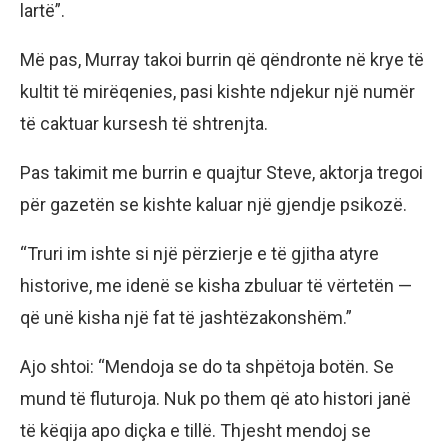
lartë”.
Më pas, Murray takoi burrin që qëndronte në krye të
kultit të mirëqenies, pasi kishte ndjekur një numër
të caktuar kursesh të shtrenjta.
Pas takimit me burrin e quajtur Steve, aktorja tregoi
për gazetën se kishte kaluar një gjendje psikozë.
“Truri im ishte si një përzierje e të gjitha atyre
historive, me idenë se kisha zbuluar të vërtetën —
që unë kisha një fat të jashtëzakonshëm.”
Ajo shtoi: “Mendoja se do ta shpëtoja botën. Se
mund të fluturoja. Nuk po them që ato histori janë
të këqija apo diçka e tillë. Thjesht mendoj se