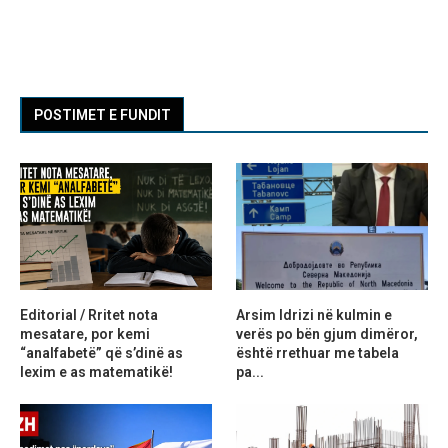
POSTIMET E FUNDIT
Editorial / Rritet nota
Arsim Idrizi në kulmin e
mesatare, por kemi
verës po bën gjum dimëror,
“analfabetë” që s’dinë as
është rrethuar me tabela
lexim e as matematikë!
pa...