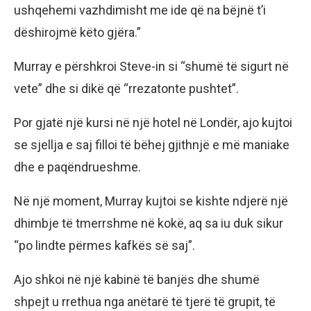
ushqehemi vazhdimisht me ide që na bëjnë t’i
dëshirojmë këto gjëra.”
Murray e përshkroi Steve-in si “shumë të sigurt në
vete” dhe si dikë që “rrezatonte pushtet”.
Por gjatë një kursi në një hotel në Londër, ajo kujtoi
se sjellja e saj filloi të bëhej gjithnjë e më maniake
dhe e paqëndrueshme.
Në një moment, Murray kujtoi se kishte ndjerë një
dhimbje të tmerrshme në kokë, aq sa iu duk sikur
“po lindte përmes kafkës së saj”.
Ajo shkoi në një kabinë të banjës dhe shumë
shpejt u rrethua nga anëtarë të tjerë të grupit, të