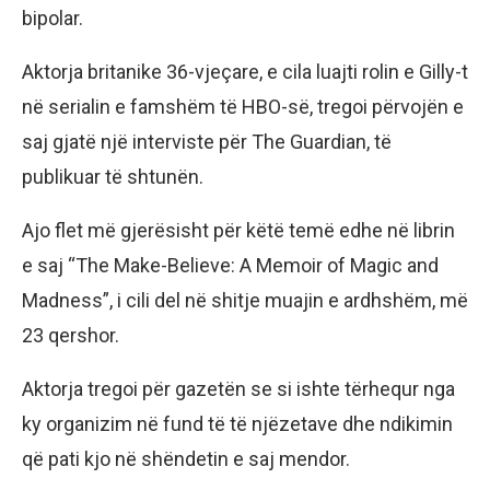
bipolar.
Aktorja britanike 36-vjeçare, e cila luajti rolin e Gilly-t
në serialin e famshëm të HBO-së, tregoi përvojën e
saj gjatë një interviste për The Guardian, të
publikuar të shtunën.
Ajo flet më gjerësisht për këtë temë edhe në librin
e saj “The Make-Believe: A Memoir of Magic and
Madness”, i cili del në shitje muajin e ardhshëm, më
23 qershor.
Aktorja tregoi për gazetën se si ishte tërhequr nga
ky organizim në fund të të njëzetave dhe ndikimin
që pati kjo në shëndetin e saj mendor.