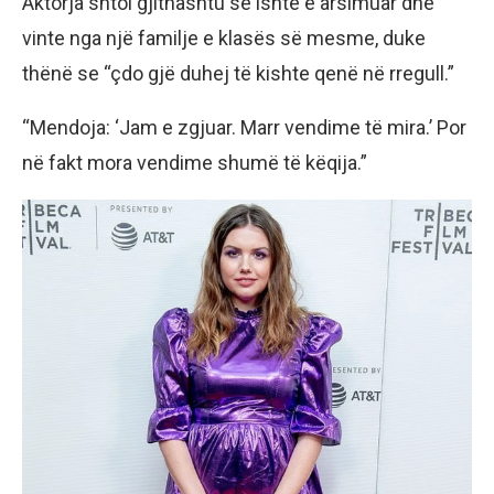
Aktorja shtoi gjithashtu se ishte e arsimuar dhe
vinte nga një familje e klasës së mesme, duke
thënë se “çdo gjë duhej të kishte qenë në rregull.”
“Mendoja: ‘Jam e zgjuar. Marr vendime të mira.’ Por
në fakt mora vendime shumë të këqija.”