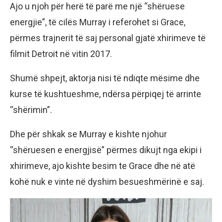
Ajo u njoh për herë të parë me një “shëruese
energjie”, të cilës Murray i referohet si Grace,
përmes trajnerit të saj personal gjatë xhirimeve të
filmit Detroit në vitin 2017.
Shumë shpejt, aktorja nisi të ndiqte mësime dhe
kurse të kushtueshme, ndërsa përpiqej të arrinte
“shërimin”.
Dhe për shkak se Murray e kishte njohur
“shëruesen e energjisë” përmes dikujt nga ekipi i
xhirimeve, ajo kishte besim te Grace dhe në atë
kohë nuk e vinte në dyshim besueshmërinë e saj.