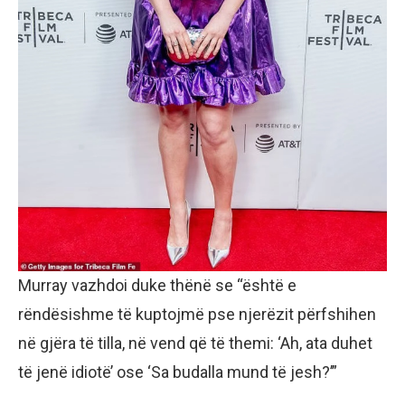
Murray vazhdoi duke thënë se “është e
rëndësishme të kuptojmë pse njerëzit përfshihen
në gjëra të tilla, në vend që të themi: ‘Ah, ata duhet
të jenë idiotë’ ose ‘Sa budalla mund të jesh?’”