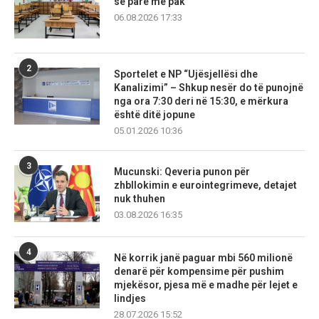
së parë më pak
06.08.2026 17:33
2
Sportelet e NP “Ujësjellësi dhe
Kanalizimi” – Shkup nesër do të punojnë
nga ora 7:30 deri në 15:30, e mërkura
është ditë jopune
05.01.2026 10:36
3
Mucunski: Qeveria punon për
zhbllokimin e eurointegrimeve, detajet
nuk thuhen
03.08.2026 16:35
4
Në korrik janë paguar mbi 560 milionë
denarë për kompensime për pushim
mjekësor, pjesa më e madhe për lejet e
lindjes
28.07.2026 15:52