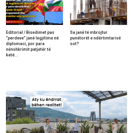
Editorial / Bisedimet pas
Sa janë të mbrojtur
“perdeve” janë legjitime në
punëtorët e ndërtimtarisë
diplomaci, por para
sot?
nënshkrimit patjetër të
ketë...