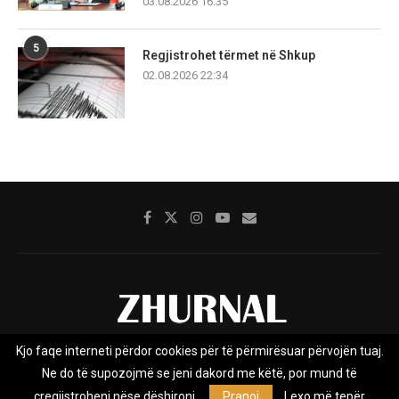
03.08.2026 16:35
5
Regjistrohet tërmet në Shkup
02.08.2026 22:34
Kjo faqe interneti përdor cookies për të përmirësuar përvojën tuaj.
Rreth nesh
Impresumi
Marketing
Kontakt
Ne do të supozojmë se jeni dakord me këtë, por mund të
Privacy Policy
çregjistroheni nëse dëshironi.
Pranoj
Lexo më tepër