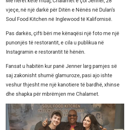
Më herët këtë muaj, Chalamet e çoi Jenner, 28
vjeçe, në një darkë për Ditën e Nënës në Dulan’s
Soul Food Kitchen në Inglewood të Kalifornisë.
Pas darkës, çifti bëri me kënaqësi një foto me një
punonjës të restorantit, e cila u publikua në
Instagramin e restorantit të hënën.
Fansat u habitën kur panë Jenner larg pamjes së
saj zakonisht shumë glamuroze, pasi ajo ishte
veshur thjesht me një kanotiere të bardhë, xhinse
dhe shapka për mbrëmjen me Chalamet.