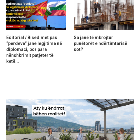
Editorial / Bisedimet pas
Sa janë të mbrojtur
“perdeve” janë legjitime në
punëtorët e ndërtimtarisë
diplomaci, por para
sot?
nënshkrimit patjetër të
ketë...