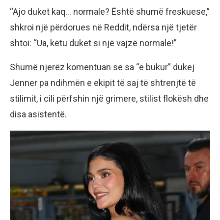
“Ajo duket kaq… normale? Është shumë freskuese,”
shkroi një përdorues në Reddit, ndërsa një tjetër
shtoi: “Ua, këtu duket si një vajzë normale!”
Shumë njerëz komentuan se sa “e bukur” dukej
Jenner pa ndihmën e ekipit të saj të shtrenjtë të
stilimit, i cili përfshin një grimere, stilist flokësh dhe
disa asistentë.