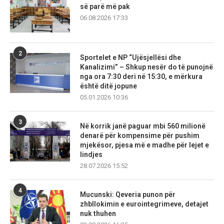
së parë më pak
06.08.2026 17:33
2
Sportelet e NP “Ujësjellësi dhe
Kanalizimi” – Shkup nesër do të punojnë
nga ora 7:30 deri në 15:30, e mërkura
është ditë jopune
05.01.2026 10:36
3
Në korrik janë paguar mbi 560 milionë
denarë për kompensime për pushim
mjekësor, pjesa më e madhe për lejet e
lindjes
28.07.2026 15:52
4
Mucunski: Qeveria punon për
zhbllokimin e eurointegrimeve, detajet
nuk thuhen