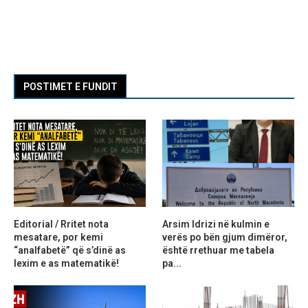
POSTIMET E FUNDIT
Editorial / Rritet nota
Arsim Idrizi në kulmin e
mesatare, por kemi
verës po bën gjum dimëror,
“analfabetë” që s’dinë as
është rrethuar me tabela
lexim e as matematikë!
pa...