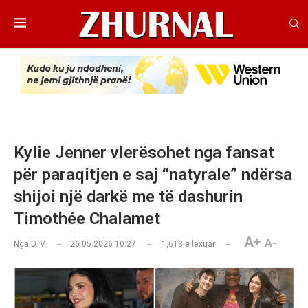
Kylie Jenner vlerësohet nga fansat
për paraqitjen e saj “natyrale” ndërsa
shijoi një darkë me të dashurin
Timothée Chalamet
A+
A-
Nga
D. V.
26.05.2026 10:27
1,613
e lexuar