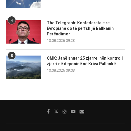
4
The Telegraph: Konfederata e re
Evropiane do të përfshijë Ballkanin
Perëndimor
10.08.2026 09:23
5
QMK: Janë shuar 25 zjarre, nën kontroll
zjarri në deponinë në Kriva Pallankë
10.08.2026 09:03