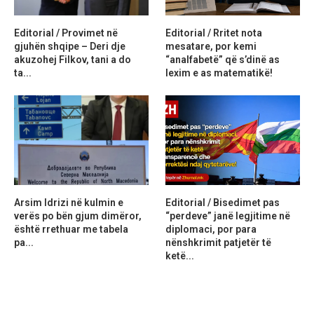
Editorial / Provimet në
Editorial / Rritet nota
gjuhën shqipe – Deri dje
mesatare, por kemi
akuzohej Filkov, tani a do
“analfabetë” që s’dinë as
ta...
lexim e as matematikë!
Arsim Idrizi në kulmin e
Editorial / Bisedimet pas
verës po bën gjum dimëror,
“perdeve” janë legjitime në
është rrethuar me tabela
diplomaci, por para
pa...
nënshkrimit patjetër të
ketë...