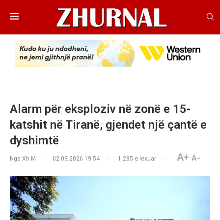
Alarm për eksploziv në zonë e 15-
katshit në Tiranë, gjendet një çantë e
dyshimtë
A+
A-
Nga
Xh M
02.03.2026 19:54
1,285
e lexuar