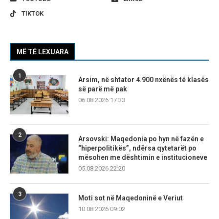
TIKTOK
MË TË LEXUARA
1
Arsim, në shtator 4.900 nxënës të klasës
së parë më pak
06.08.2026 17:33
2
Arsovski: Maqedonia po hyn në fazën e
“hiperpolitikës”, ndërsa qytetarët po
mësohen me dështimin e institucioneve
05.08.2026 22:20
3
Moti sot në Maqedoninë e Veriut
10.08.2026 09:02