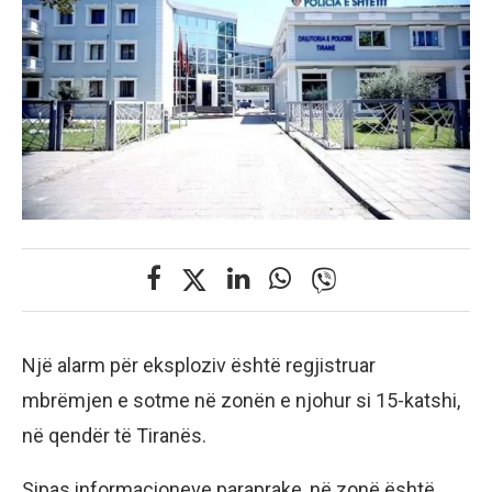
Një alarm për eksploziv është regjistruar
mbrëmjen e sotme në zonën e njohur si 15-katshi,
në qendër të Tiranës.
Sipas informacioneve paraprake, në zonë është