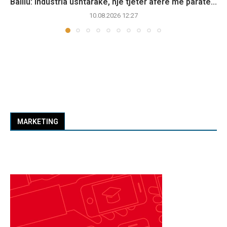
Balliu: Industria ushtarake, një tjetër aferë me paratë...
10.08.2026 12:27
MARKETING