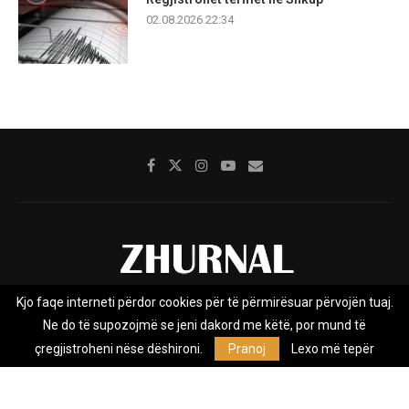
02.08.2026 22:34
Kjo faqe interneti përdor cookies për të përmirësuar përvojën tuaj.
Rreth nesh
Impresumi
Marketing
Kontakt
Ne do të supozojmë se jeni dakord me këtë, por mund të
Privacy Policy
çregjistroheni nëse dëshironi.
Pranoj
Lexo më tepër
Zhurnal.mk është Agjenci e Lajmeve e pavarur, e themeluar në vitin
2009, që e mbulon Maqedoninë, Kosovën, Shqipërinë edhe lajmet
nga bota.