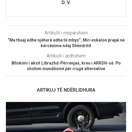
D. V.
Artikulli i mëparshëm
“Ma thuaj edhe njëherë edhe të mbys”, Miri eskalon prapë në
kërcënime ndaj Shëndritit
Artikulli i ardhshëm
Bllokimi i aksit Librazhd-Përrenjas, kreu i ARRSH-së: Po
shohim mundësinë për rrugë alternative
ARTIKUJ TË NDËRLIDHURA