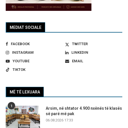
MEDIAT SOCIALE
FACEBOOK
TWITTER
INSTAGRAM
LINKEDIN
YOUTUBE
EMAIL
TIKTOK
MË TË LEXUARA
1
Arsim, në shtator 4.900 nxënës të klasës
së parë më pak
06.08.2026 17:33