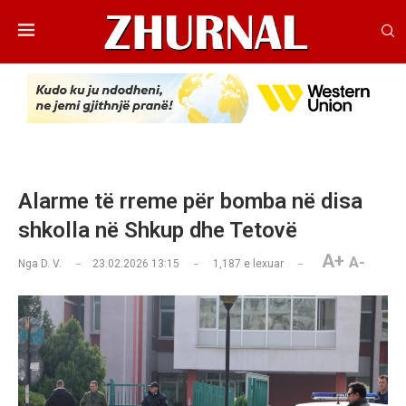
Alarme të rreme për bomba në disa
shkolla në Shkup dhe Tetovë
A+
A-
Nga
D. V.
23.02.2026 13:15
1,187
e lexuar