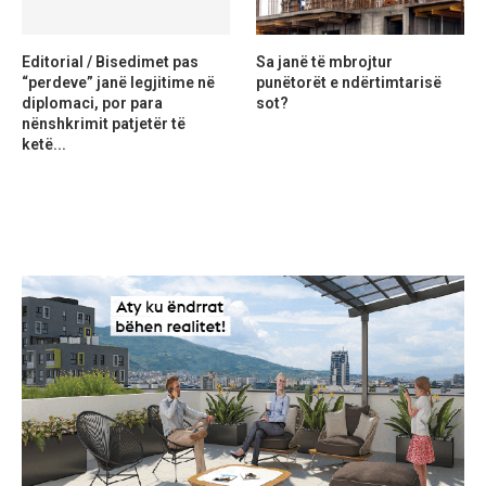
Editorial / Bisedimet pas
Sa janë të mbrojtur
“perdeve” janë legjitime në
punëtorët e ndërtimtarisë
diplomaci, por para
sot?
nënshkrimit patjetër të
ketë...