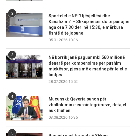
2
Sportelet e NP “Ujësjellësi dhe
Kanalizimi” – Shkup nesër do të punojnë
nga ora 7:30 deri në 15:30, e mërkura
është ditë jopune
05.01.2026 10:36
3
Në korrik janë paguar mbi 560 milionë
denarë për kompensime për pushim
mjekësor, pjesa më e madhe për lejet e
lindjes
28.07.2026 15:52
4
Mucunski: Qeveria punon për
zhbllokimin e eurointegrimeve, detajet
nuk thuhen
03.08.2026 16:35
5
Regjistrohet tërmet në Shkup