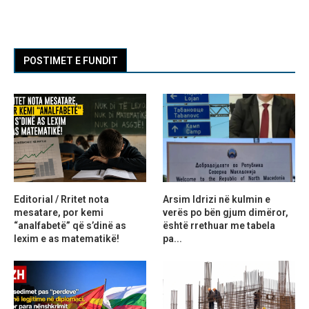
POSTIMET E FUNDIT
Editorial / Rritet nota
Arsim Idrizi në kulmin e
mesatare, por kemi
verës po bën gjum dimëror,
“analfabetë” që s’dinë as
është rrethuar me tabela
lexim e as matematikë!
pa...