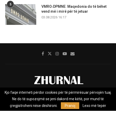
5
VMRO‑DPMNE: Maqedonia do të bëhet
vend më i mirë për të jetuar
03.08.2026 16:17
Kjo faqe interneti përdor cookies për të përmirësuar përvojën tuaj.
Rreth nesh
Impresumi
Marketing
Kontakt
Ne do të supozojmë se jeni dakord me këtë, por mund të
Privacy Policy
çregjistroheni nëse dëshironi.
Pranoj
Lexo më tepër
Zhurnal.mk është Agjenci e Lajmeve e pavarur, e themeluar në vitin