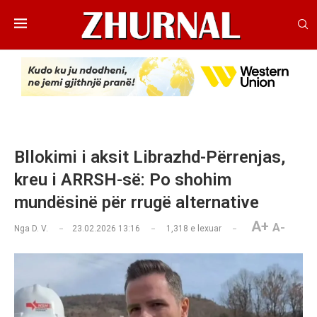
Bllokimi i aksit Librazhd-Përrenjas,
kreu i ARRSH-së: Po shohim
mundësinë për rrugë alternative
A+
A-
Nga
D. V.
23.02.2026 13:16
1,318
e lexuar