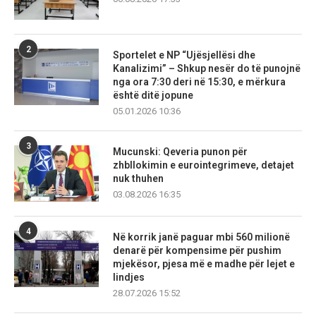
2
Sportelet e NP “Ujësjellësi dhe
Kanalizimi” – Shkup nesër do të punojnë
nga ora 7:30 deri në 15:30, e mërkura
është ditë jopune
05.01.2026 10:36
3
Mucunski: Qeveria punon për
zhbllokimin e eurointegrimeve, detajet
nuk thuhen
03.08.2026 16:35
4
Në korrik janë paguar mbi 560 milionë
denarë për kompensime për pushim
mjekësor, pjesa më e madhe për lejet e
lindjes
28.07.2026 15:52