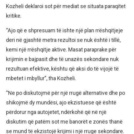
Kozheli deklaroi sot për mediat se situata paraqitet
kritike.
“Ajo që e shpresuam të ishte një plan rrëshqitjeje
deri në gjashtë metra rezultoi se nuk është i tillë,
kemi një rrëshqitje aktive. Masat paraprake për
krijimin e bajpasit dhe të unazës sekondare nuk
rezultuan efektive, kështu që aksi do të vijojë të
mbetet i mbyllur”, tha Kozheli.
“Ne po diskutojmë për një rrugë alternative dhe po
shikojmë dy mundësi, ajo ekzistuese që është
përdorur nga autojetet, ndërkohë që në një
diskutim që patëm sot me banorët e zonës thanë
se mund të ekzistojë krijimi i një rruge sekondare.