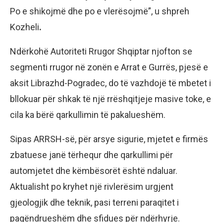
Po e shikojmë dhe po e vlerësojmë”, u shpreh
Kozheli
.
Ndërkohë Autoriteti Rrugor Shqiptar njofton se
segmenti rrugor në zonën e Arrat e Gurrës, pjesë e
aksit Librazhd-Pogradec, do të vazhdojë të mbetet i
bllokuar për shkak të një rrëshqitjeje masive toke, e
cila ka bërë qarkullimin të pakalueshëm.
Sipas ARRSH-së, për arsye sigurie, mjetet e firmës
zbatuese janë tërhequr dhe qarkullimi për
automjetet dhe këmbësorët është ndaluar.
Aktualisht po kryhet një rivlerësim urgjent
gjeologjik dhe teknik, pasi terreni paraqitet i
paqëndrueshëm dhe sfidues për ndërhyrje.