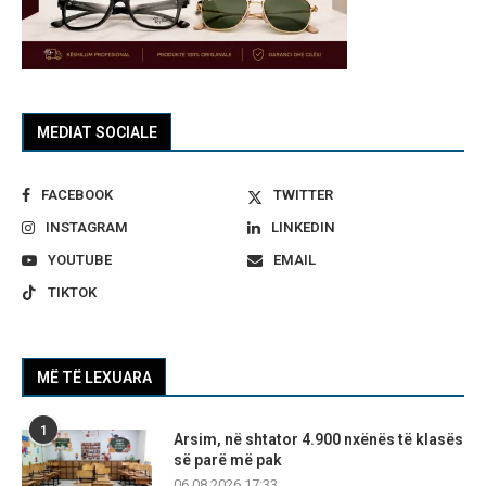
MEDIAT SOCIALE
FACEBOOK
TWITTER
INSTAGRAM
LINKEDIN
YOUTUBE
EMAIL
TIKTOK
MË TË LEXUARA
1
Arsim, në shtator 4.900 nxënës të klasës
së parë më pak
06.08.2026 17:33