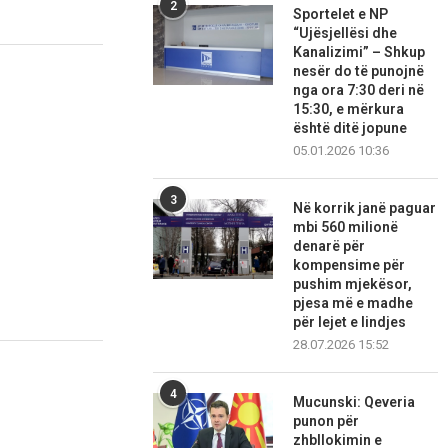
2
Sportelet e NP
“Ujësjellësi dhe
Kanalizimi” – Shkup
nesër do të punojnë
nga ora 7:30 deri në
15:30, e mërkura
është ditë jopune
05.01.2026 10:36
3
Në korrik janë paguar
mbi 560 milionë
denarë për
kompensime për
pushim mjekësor,
pjesa më e madhe
për lejet e lindjes
28.07.2026 15:52
4
Mucunski: Qeveria
punon për
zhbllokimin e