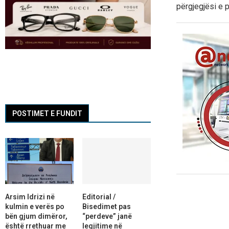
përgjegjësi e p
POSTIMET E FUNDIT
Arsim Idrizi në
Editorial /
kulmin e verës po
Bisedimet pas
bën gjum dimëror,
“perdeve” janë
është rrethuar me
legjitime në