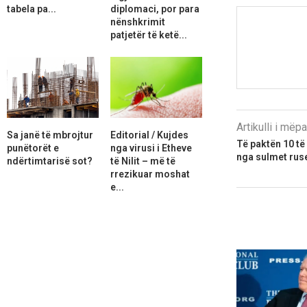
tabela pa...
diplomaci, por para
nënshkrimit
patjetër të ketë...
Artikulli i më
Sa janë të mbrojtur
Editorial / Kujdes
Të paktën 10 të
punëtorët e
nga virusi i Etheve
nga sulmet rus
ndërtimtarisë sot?
të Nilit – më të
rrezikuar moshat
e...