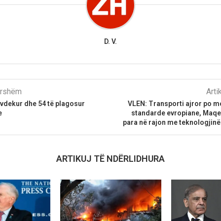
D. V.
parshëm
Arti
 vdekur dhe 54 të plagosur
VLEN: Transporti ajror po 
e
standarde evropiane, Maqed
para në rajon me teknologjin
ARTIKUJ TË NDËRLIDHURA