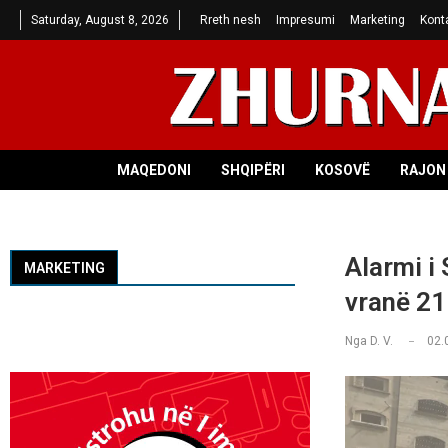
Saturday, August 8, 2026
Rreth nesh
Impresumi
Marketing
Kont
MAQEDONI
SHQIPËRI
KOSOVË
RAJON 
Alarmi i
MARKETING
vranë 21
Nga
D. V.
02.