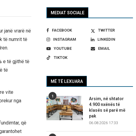
MEDIAT SOCIALE
FACEBOOK
TWITTER
r janë vrarë në
k të numrit të
INSTAGRAM
LINKEDIN
ren.
YOUTUBE
EMAIL
TIKTOK
e të gjithë të
ë të
MË TË LEXUARA
re vite
1
Arsim, në shtator
prekur nga
4.900 nxënës të
klasës së parë më
pak
fundimtar, që
06.08.2026 17:33
 garantohet