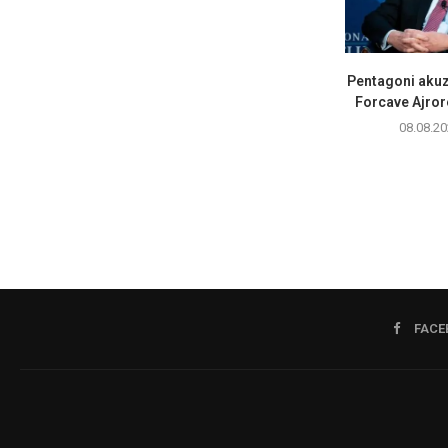
Pentagoni akuz
Forcave Ajrore
08.08.20
FACE