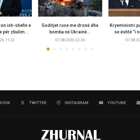
on ish-shefin e
Goditjet ruse me dronë dhe
Kryeministri p
 për zbulim...
bomba në Ukrainë...
se është “i n
26 11:22
07.08.2026 22:33
07.08.2
BOOK
TWITTER
INSTAGRAM
YOUTUBE