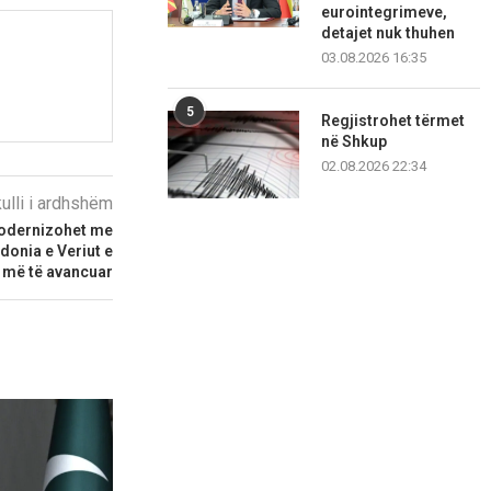
eurointegrimeve,
detajet nuk thuhen
03.08.2026 16:35
5
Regjistrohet tërmet
në Shkup
02.08.2026 22:34
kulli i ardhshëm
modernizohet me
onia e Veriut e
ë më të avancuar