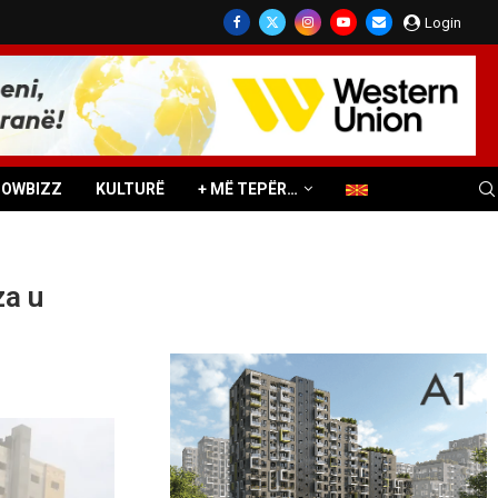
Login
HOWBIZZ
KULTURË
+ MË TEPËR…
za u