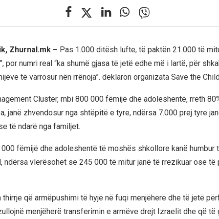
ik, Zhurnal.mk –
Pas 1.000 ditësh lufte, të paktën 21.000 të mitu
, por numri real “ka shumë gjasa të jetë edhe më i lartë, për shka
ijëve të varrosur nën rrënoja”. deklaron organizata Save the Child
agement Cluster, mbi 800 000 fëmijë dhe adoleshentë, rreth 80% 
, janë zhvendosur nga shtëpitë e tyre, ndërsa 7.000 prej tyre jan
e të ndarë nga familjet.
5 000 fëmijë dhe adoleshentë të moshës shkollore kanë humbur t
, ndërsa vlerësohet se 245 000 të mitur janë të rrezikuar ose të 
 thirrje që armëpushimi të hyjë në fuqi menjëherë dhe të jetë për
zullojnë menjëherë transferimin e armëve drejt Izraelit dhe që të