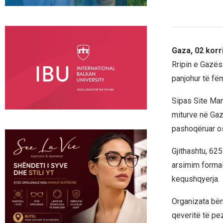
Gaza, 02 korr
Rripin e Gazës”
panjohur të fëm
Sipas Site Man
miturve në Gaza
pashoqëruar os
Gjithashtu, 62
arsimim formal
kequshqyerja.
Organizata bën
qeveritë të pe