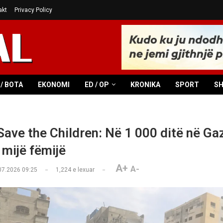
akt
Privacy Policy
/ BOTA
EKONOMI
ED / OP
KRONIKA
SPORT
S
 Save the Children: Në 1 000 ditë në Ga
 mijë fëmijë
A+
A-
07.2026 09:25
1,224
e lexuar