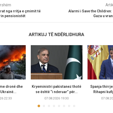
parshëm
Arti
at nga rritja e çmimit të
Alarmi i Save the Children:
rin pensionistët
Gaza u vran
ARTIKUJ TË NDËRLIDHURA
 me dronë dhe
Kryeministri pakistanez thotë
Spanja thirrje
Ukrainë...
se është “i nderuar” për...
Rihapni kufi
26 22:33
07.08.2026 19:30
07.08.2