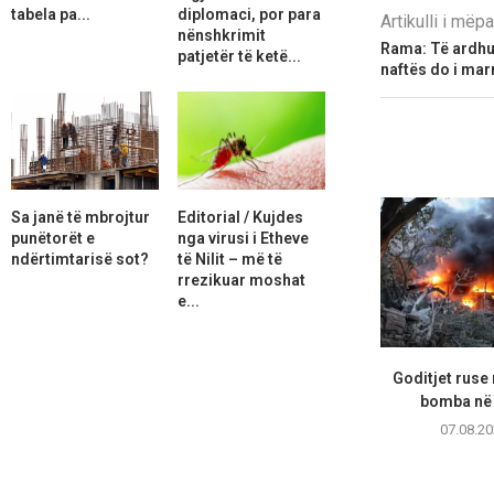
tabela pa...
diplomaci, por para
Artikulli i më
nënshkrimit
Rama: Të ardhur
patjetër të ketë...
naftës do i mar
Sa janë të mbrojtur
Editorial / Kujdes
punëtorët e
nga virusi i Etheve
ndërtimtarisë sot?
të Nilit – më të
rrezikuar moshat
e...
Goditjet ruse
bomba në 
07.08.20