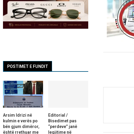
POSTIMET E FUNDIT
Arsim Idrizi në
Editorial /
kulmin e verës po
Bisedimet pas
bën gjum dimëror,
“perdeve” janë
është rrethuar me
legjitime në