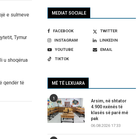
MEDIAT SOCIALE
ojë e sulmeve
FACEBOOK
TWITTER
ytetit, Tymur
INSTAGRAM
LINKEDIN
YOUTUBE
EMAIL
TIKTOK
ili u shoqërua
ë qendër të
MË TË LEXUARA
1
Arsim, në shtator
4.900 nxënës të
klasës së parë më
pak
06.08.2026 17:33