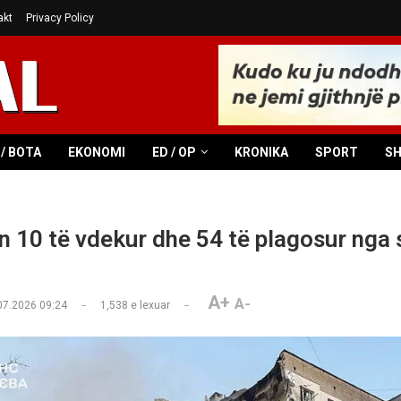
akt
Privacy Policy
/ BOTA
EKONOMI
ED / OP
KRONIKA
SPORT
S
n 10 të vdekur dhe 54 të plagosur nga
A+
A-
07.2026 09:24
1,538
e lexuar