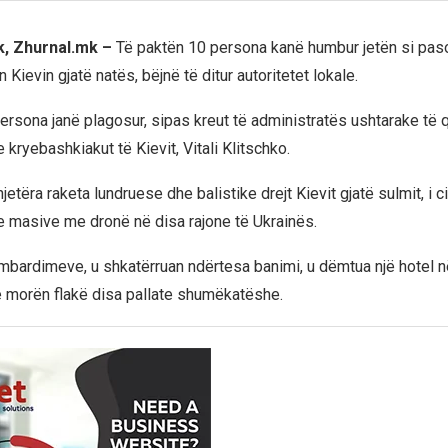
ik, Zhurnal.mk –
Të paktën 10 persona kanë humbur jetën si pas
 Kievin gjatë natës, bëjnë të ditur autoritetet lokale.
ersona janë plagosur, sipas kreut të administratës ushtarake të q
kryebashkiakut të Kievit, Vitali Klitschko.
jetëra raketa lundruese dhe balistike drejt Kievit gjatë sulmit, i c
masive me dronë në disa rajone të Ukrainës.
mbardimeve, u shkatërruan ndërtesa banimi, u dëmtua një hotel n
e morën flakë disa pallate shumëkatëshe.