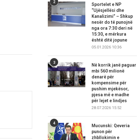
2
Sportelet e NP
“Ujësjellësi dhe
Kanalizimi” – Shkup
nesër do të punojnë
nga ora 7:30 deri në
15:30, e mërkura
është ditë jopune
05.01.2026 10:36
3
Në korrik janë paguar
mbi 560 milionë
denarë për
kompensime për
pushim mjekësor,
pjesa më e madhe
për lejet e lindjes
28.07.2026 15:52
4
Mucunski: Qeveria
punon për
zhbllokimin e