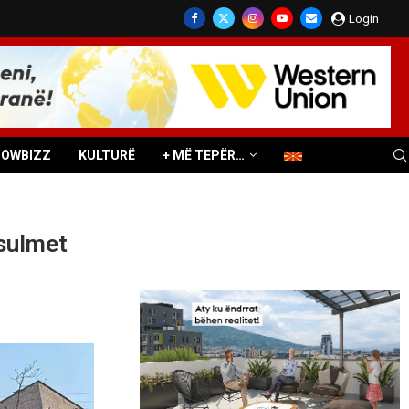
Login
HOWBIZZ
KULTURË
+ MË TEPËR…
 sulmet