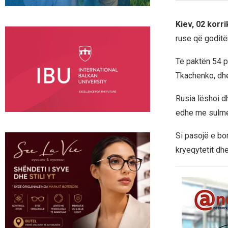
Kiev, 02 korr
ruse që goditën
Të paktën 54 p
Tkachenko, dhe 
Rusia lëshoi dh
edhe me sulme 
Si pasojë e bo
kryeqytetit dh