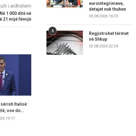
eurointegrimeve,
kulli i ardhshëm
detajet nuk thuhen
 Në 1 000 ditë në
03.08.2026 16:35
ë 21 mijë fëmijë
5
Regjistrohet tërmet
në Shkup
02.08.2026 22:34
 sërish Italisë:
SHBA vendos sanksione ndaj
Aktivitetet g
jtë, ose do...
zyrtarëve ushtarakë dhe
verore jan
kompanive...
favor
026 19:17
07.08.2026 16:35
07.08.2