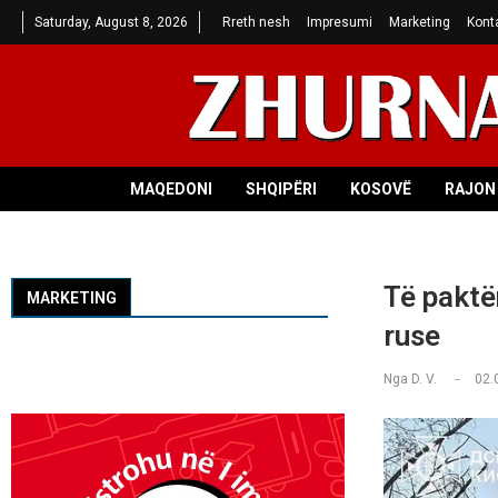
Saturday, August 8, 2026
Rreth nesh
Impresumi
Marketing
Kont
MAQEDONI
SHQIPËRI
KOSOVË
RAJON 
Të paktë
MARKETING
ruse
Nga
D. V.
02.