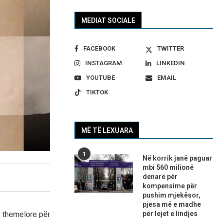
MEDIAT SOCIALE
FACEBOOK
TWITTER
INSTAGRAM
LINKEDIN
YOUTUBE
EMAIL
TIKTOK
MË TË LEXUARA
1
Në korrik janë paguar
mbi 560 milionë
denarë për
kompensime për
pushim mjekësor,
pjesa më e madhe
për lejet e lindjes
r themelore për