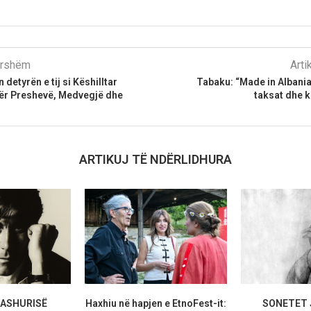
parshëm
Arti
detyrën e tij si Këshilltar
Tabaku: “Made in Albani
t për Preshevë, Medvegjë dhe
taksat dhe 
ARTIKUJ TË NDËRLIDHURA
DASHURISË
Haxhiu në hapjen e EtnoFest-it:
SONETET 