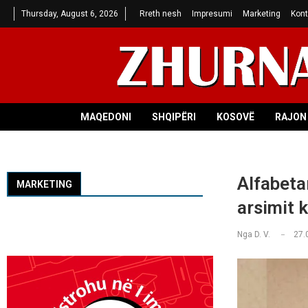
Thursday, August 6, 2026
Rreth nesh
Impresumi
Marketing
Kont
MAQEDONI
SHQIPËRI
KOSOVË
RAJON 
Alfabeta
MARKETING
arsimit 
Nga
D. V.
27.