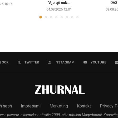
“Ajo që nuk...
DAS
26 10:15
04.08.2026 12:01
03.08.2
BOOK
TWITTER
INSTAGRAM
YOUTUBE
h nesh
Impresumi
Marketing
Kontakt
Privacy P
ve e pavarur, e themeluar në vitin 2009, që e mbulon Maqedoninë, Kosovën,