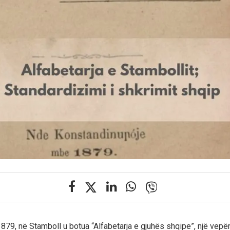
879, në Stamboll u botua “Alfabetarja e gjuhës shqipe”, një vepë