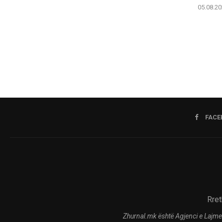
05.08.20
FACE
Rret
Zhurnal.mk është Agjenci e Lajme