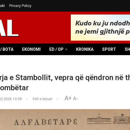
akt
Privacy Policy
/ BOTA
EKONOMI
ED / OP
KRONIKA
SPORT
S
rja e Stambollit, vepra që qëndron në t
kombëtar
A+
A-
02.2026 10:58
943
e lexuar