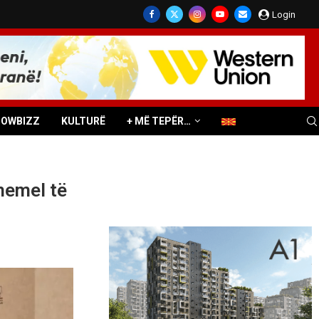
Login
HOWBIZZ
KULTURË
+ MË TEPËR…
hemel të