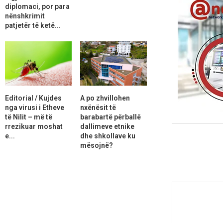
diplomaci, por para
nënshkrimit
patjetër të ketë...
Editorial / Kujdes
A po zhvillohen
nga virusi i Etheve
nxënësit të
të Nilit – më të
barabartë përballë
rrezikuar moshat
dallimeve etnike
e...
dhe shkollave ku
mësojnë?