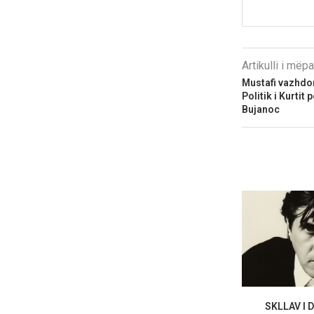
Artikulli i më
Mustafi vazhdon 
Politik i Kurti
Bujanoc
SKLLAV I 