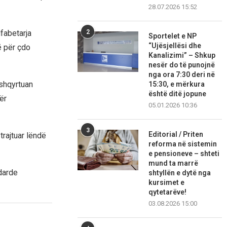
28.07.2026 15:52
2
lfabetarja
Sportelet e NP
“Ujësjellësi dhe
ë për çdo
Kanalizimi” – Shkup
nesër do të punojnë
nga ora 7:30 deri në
 shqyrtuan
15:30, e mërkura
është ditë jopune
ër
05.01.2026 10:36
3
Editorial / Priten
rajtuar lëndë
reforma në sistemin
e pensioneve – shteti
mund ta marrë
darde
shtyllën e dytë nga
kursimet e
qytetarëve!
03.08.2026 15:00