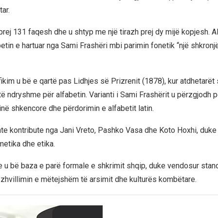
ar.
prej 131 faqesh dhe u shtyp me një tirazh prej dy mijë kopjesh. A
etin e hartuar nga Sami Frashëri mbi parimin fonetik “një shkronj
ikim u bë e qartë pas Lidhjes së Prizrenit (1878), kur atdhetarët
të ndryshme për alfabetin. Varianti i Sami Frashërit u përzgjodh p
ë shkencore dhe përdorimin e alfabetit latin.
nte kontribute nga Jani Vreto, Pashko Vasa dhe Koto Hoxhi, duke t
tmetika dhe etika.
le u bë baza e parë formale e shkrimit shqip, duke vendosur stan
zhvillimin e mëtejshëm të arsimit dhe kulturës kombëtare.