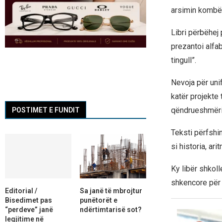
arsimin kombët
Libri përbëhej 
prezantoi alfab
tingull”.
Nevoja për unif
katër projekte 
qëndrueshmërin
POSTIMET E FUNDIT
Teksti përfshi
si historia, ari
Ky libër shkol
shkencore për 
Editorial /
Sa janë të mbrojtur
Bisedimet pas
punëtorët e
“perdeve” janë
ndërtimtarisë sot?
legjitime në