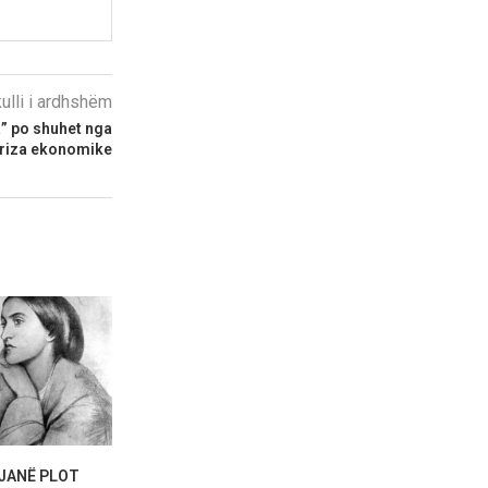
kulli i ardhshëm
a” po shuhet nga
kriza ekonomike
JANË PLOT
Durrës, arti sjell në kujtesë
Nicole Kidman 