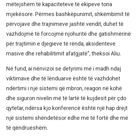
mëtejshëm të kapaciteteve të ekipeve tona
mjekësore. Përmes bashkëpunimit, shkëmbimit të
përvojave dhe trajnimeve jashtë vendit, duhet të
vazhdojmë të forcojmë njohuritë dhe gatishmërinë
për trajtimin e djegieve të rënda, aksidenteve
masive dhe rehabilitimit afatgjatë”, theksoi Aliu.
Në fund, ai nënvizoi se detyrimi më i madh ndaj
viktimave dhe të lënduarve është të vazhdohet
ndërtimi i një sistemi që mbron, reagon në kohë
dhe siguron nivelin më të lartë të kujdesit për çdo
qytetar, ndërsa kjo konferencë është një hap drejt
një sistemi shëndetësor edhe më të fortë dhe më
të qëndrueshëm.