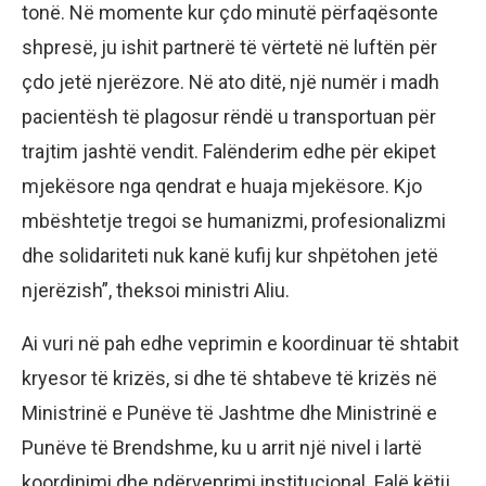
tonë. Në momente kur çdo minutë përfaqësonte
shpresë, ju ishit partnerë të vërtetë në luftën për
çdo jetë njerëzore. Në ato ditë, një numër i madh
pacientësh të plagosur rëndë u transportuan për
trajtim jashtë vendit. Falënderim edhe për ekipet
mjekësore nga qendrat e huaja mjekësore. Kjo
mbështetje tregoi se humanizmi, profesionalizmi
dhe solidariteti nuk kanë kufij kur shpëtohen jetë
njerëzish”, theksoi ministri Aliu.
Ai vuri në pah edhe veprimin e koordinuar të shtabit
kryesor të krizës, si dhe të shtabeve të krizës në
Ministrinë e Punëve të Jashtme dhe Ministrinë e
Punëve të Brendshme, ku u arrit një nivel i lartë
koordinimi dhe ndërveprimi institucional. Falë këtij