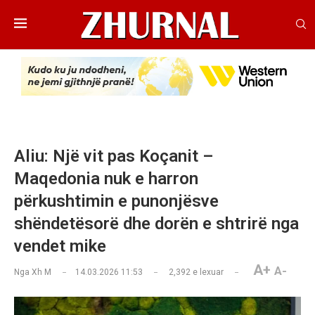
Aliu: Një vit pas Koçanit –
Maqedonia nuk e harron
përkushtimin e punonjësve
shëndetësorë dhe dorën e shtrirë nga
vendet mike
A+
A-
Nga
Xh M
14.03.2026 11:53
2,392
e lexuar