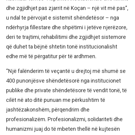
dhe zgjidhjet pas zjarrit në Koçan – një vit më pas”,
u ndal te përvojat e sistemit shëndetësor – nga
ndërhyrja fillestare dhe shpëtimi i jetëve njerëzore,
deri te trajtimi, rehabilitimi dhe zgjidhjet sistemore
që duhet ta bëjnë shtetin tonë institucionalisht
edhe më të përgatitur për të ardhmen.
“Një falënderim të veçantë u drejtoj më shumë se
400 punonjësve shëndetësorë nga institucionet
publike dhe private shëndetësore të vendit tonë, të
cilët në ato ditë punuan me përkushtim të
jashtëzakonshëm, përqendrim dhe
profesionalizëm. Profesionalizmi, solidariteti dhe
humanizmi juaj do të mbeten thellë në kujtesën