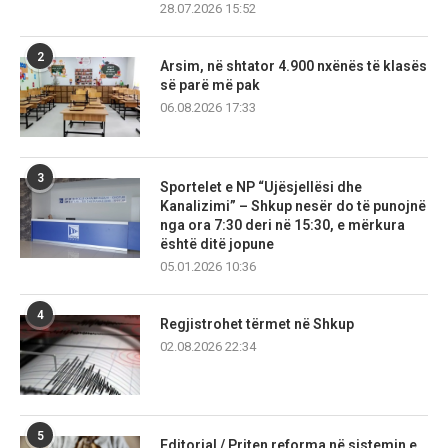
28.07.2026 15:52
2
Arsim, në shtator 4.900 nxënës të klasës
së parë më pak
06.08.2026 17:33
3
Sportelet e NP “Ujësjellësi dhe
Kanalizimi” – Shkup nesër do të punojnë
nga ora 7:30 deri në 15:30, e mërkura
është ditë jopune
05.01.2026 10:36
4
Regjistrohet tërmet në Shkup
02.08.2026 22:34
5
Editorial / Priten reforma në sistemin e