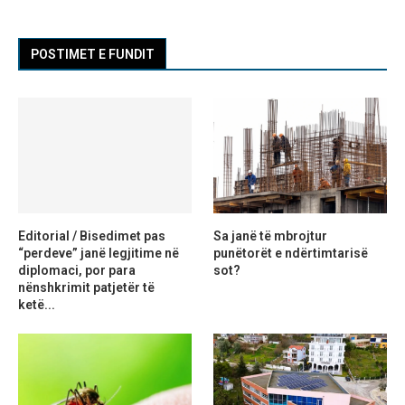
POSTIMET E FUNDIT
Editorial / Bisedimet pas
Sa janë të mbrojtur
“perdeve” janë legjitime në
punëtorët e ndërtimtarisë
diplomaci, por para
sot?
nënshkrimit patjetër të
ketë...