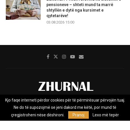
pensioneve – shteti mund ta marrë
shtyllën e dytë nga kursimet e
qytetarëve!
03.08.2026 15:00
Kjo faqe interneti përdor cookies për të përmirësuar përvojën tuaj.
Rreth nesh
Impresumi
Marketing
Kontakt
Ne do të supozojmë se jeni dakord me këtë, por mund të
Privacy Policy
çregjistroheni nëse dëshironi.
Pranoj
Lexo më tepër
Zhurnal.mk është Agjenci e Lajmeve e pavarur, e themeluar në vitin
2009, që e mbulon Maqedoninë, Kosovën, Shqipërinë edhe lajmet