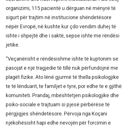
organizimi, 115 pacientë u dërguan në mënyrë të
sigurt për trajtim në institucione shëndetësore
nëpër Evropë, në kushte kur çdo vendim duhej të
ishte i shpejtë dhe i saktë, sepse ishte me rëndësi
jetike.
“Veçanërisht e rëndësishme ishte të kuptonim se
pasojat e një tragjedie të tillë nuk përfundojnë me
plagët fizike. Ato lënë gjurmë të thella psikologjike
te të lënduarit, te familjet e tyre, por edhe te e gjithë
komuniteti. Prandaj, mbështetjen psikologjike dhe
psiko-sociale e trajtuam si pjesë përbërëse të
përgjigjes shëndetësore. Përvoja nga Koçani
njëkohësisht hapi edhe nevojën për forcimin e