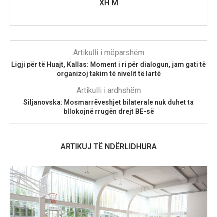
XH M
Artikulli i mëparshëm
Ligji për të Huajt, Kallas: Moment i ri për dialogun, jam gati të
organizoj takim të nivelit të lartë
Artikulli i ardhshëm
Siljanovska: Mosmarrëveshjet bilaterale nuk duhet ta
bllokojnë rrugën drejt BE-së
ARTIKUJ TË NDËRLIDHURA