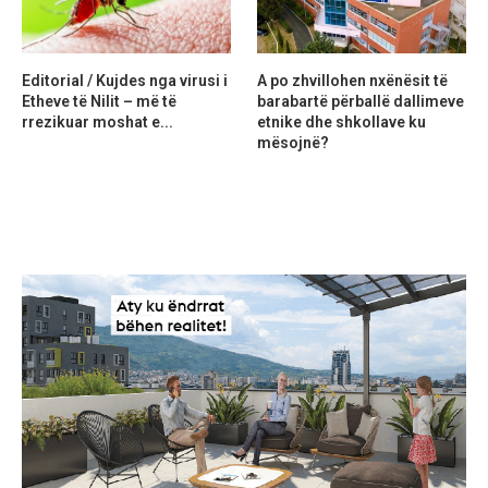
Editorial / Kujdes nga virusi i
A po zhvillohen nxënësit të
Etheve të Nilit – më të
barabartë përballë dallimeve
rrezikuar moshat e...
etnike dhe shkollave ku
mësojnë?