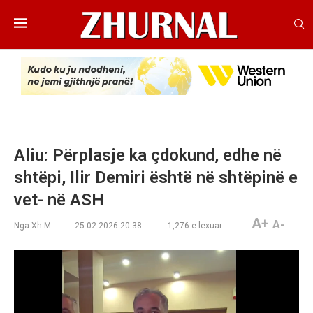
Aliu: Përplasje ka çdokund, edhe në
shtëpi, Ilir Demiri është në shtëpinë e
vet- në ASH
A+
A-
Nga
Xh M
25.02.2026 20:38
1,276
e lexuar