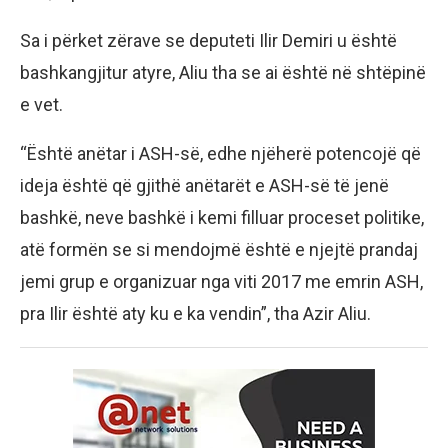
Sa i përket zërave se deputeti Ilir Demiri u është
bashkangjitur atyre, Aliu tha se ai është në shtëpinë
e vet.
“Është anëtar i ASH-së, edhe njëherë potencojë që
ideja është që gjithë anëtarët e ASH-së të jenë
bashkë, neve bashkë i kemi filluar proceset politike,
atë formën se si mendojmë është e njejtë prandaj
jemi grup e organizuar nga viti 2017 me emrin ASH,
pra Ilir është aty ku e ka vendin”, tha Azir Aliu.