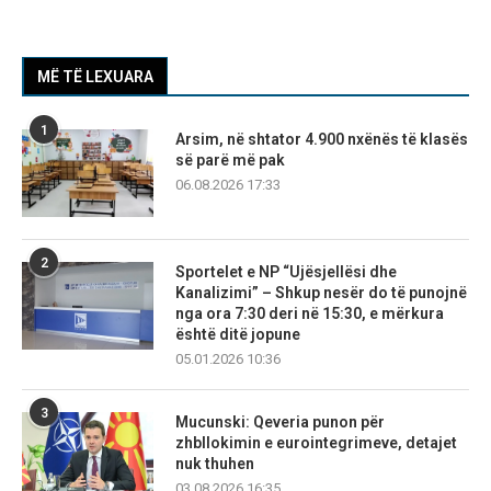
MË TË LEXUARA
1
Arsim, në shtator 4.900 nxënës të klasës
së parë më pak
06.08.2026 17:33
2
Sportelet e NP “Ujësjellësi dhe
Kanalizimi” – Shkup nesër do të punojnë
nga ora 7:30 deri në 15:30, e mërkura
është ditë jopune
05.01.2026 10:36
3
Mucunski: Qeveria punon për
zhbllokimin e eurointegrimeve, detajet
nuk thuhen
03.08.2026 16:35