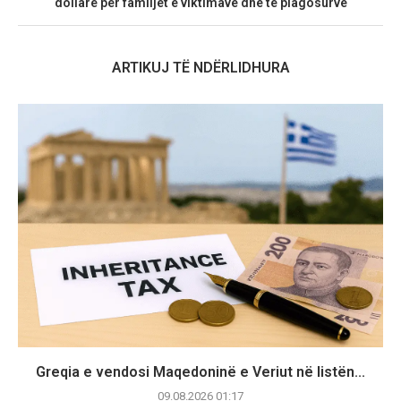
dollarë për familjet e viktimave dhe të plagosurve
ARTIKUJ TË NDËRLIDHURA
Greqia e vendosi Maqedoninë e Veriut në listën...
09.08.2026 01:17