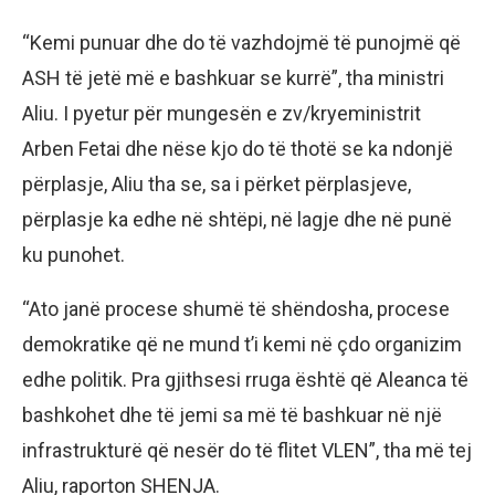
“Kemi punuar dhe do të vazhdojmë të punojmë që
ASH të jetë më e bashkuar se kurrë”, tha ministri
Aliu. I pyetur për mungesën e zv/kryeministrit
Arben Fetai dhe nëse kjo do të thotë se ka ndonjë
përplasje, Aliu tha se, sa i përket përplasjeve,
përplasje ka edhe në shtëpi, në lagje dhe në punë
ku punohet.
“Ato janë procese shumë të shëndosha, procese
demokratike që ne mund t’i kemi në çdo organizim
edhe politik. Pra gjithsesi rruga është që Aleanca të
bashkohet dhe të jemi sa më të bashkuar në një
infrastrukturë që nesër do të flitet VLEN”, tha më tej
Aliu, raporton SHENJA.