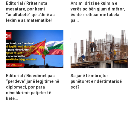
Editorial / Rritet nota
Arsim Idrizi në kulmin e
mesatare, por kemi
verës po bën gjum dimëror,
“analfabetë” që s’dinë as
është rrethuar me tabela
lexim e as matematikë!
pa...
Editorial / Bisedimet pas
Sa janë të mbrojtur
“perdeve” janë legjitime në
punëtorët e ndërtimtarisë
diplomaci, por para
sot?
nënshkrimit patjetër të
ketë...