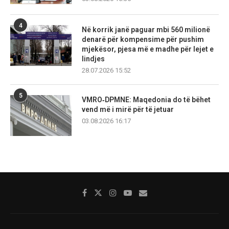
4
Në korrik janë paguar mbi 560 milionë
denarë për kompensime për pushim
mjekësor, pjesa më e madhe për lejet e
lindjes
28.07.2026 15:52
5
VMRO‑DPMNE: Maqedonia do të bëhet
vend më i mirë për të jetuar
03.08.2026 16:17