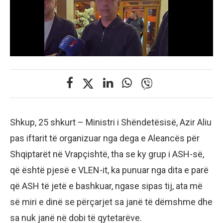
Shkup, 25 shkurt – Ministri i Shëndetësisë, Azir Aliu
pas iftarit të organizuar nga dega e Aleancës për
Shqiptarët në Vrapçishtë, tha se ky grup i ASH-së,
që është pjesë e VLEN-it, ka punuar nga dita e parë
që ASH të jetë e bashkuar, ngase sipas tij, ata më
së miri e dinë se përçarjet sa janë të dëmshme dhe
sa nuk janë në dobi të qytetarëve.