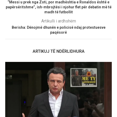
“Messi u prek nga Zoti, por madhështia e Ronaldos është e
papërsëritshme”, ish-mbrojtësi i njohur flet për debatin më të
madh të futbollit
Artikulli i ardhshëm
Berisha: Dënojmë dhunën e policisë ndaj protestuesve
paqësorë
ARTIKUJ TË NDËRLIDHURA