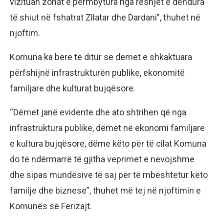
vizituan zonat e përmbytura nga reshjet e dendura
të shiut në fshatrat Zllatar dhe Dardani”, thuhet në
njoftim.
Komuna ka bërë të ditur se dëmet e shkaktuara
përfshijnë infrastrukturën publike, ekonomitë
familjare dhe kulturat bujqësore.
“Dëmet janë evidente dhe ato shtrihen që nga
infrastruktura publike, dëmet në ekonomi familjare
e kultura bujqësore, dëme këto për të cilat Komuna
do të ndërmarrë të gjitha veprimet e nevojshme
dhe sipas mundësive të saj për të mbështetur këto
familje dhe biznese”, thuhet më tej në njoftimin e
Komunës së Ferizajt.