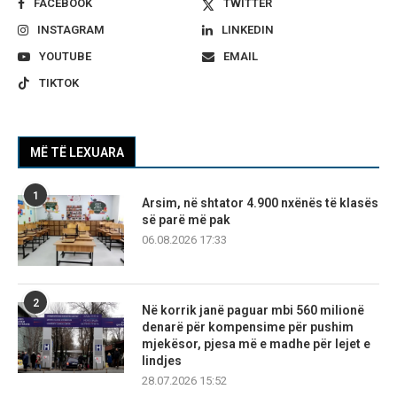
FACEBOOK
TWITTER
INSTAGRAM
LINKEDIN
YOUTUBE
EMAIL
TIKTOK
MË TË LEXUARA
1
Arsim, në shtator 4.900 nxënës të klasës
së parë më pak
06.08.2026 17:33
2
Në korrik janë paguar mbi 560 milionë
denarë për kompensime për pushim
mjekësor, pjesa më e madhe për lejet e
lindjes
28.07.2026 15:52