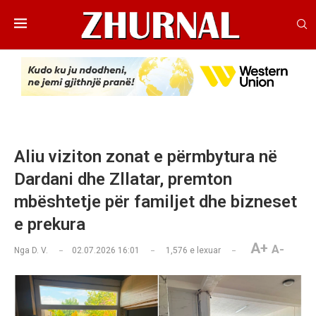
Aliu viziton zonat e përmbytura në
Dardani dhe Zllatar, premton
mbështetje për familjet dhe bizneset
e prekura
A+
A-
Nga
D. V.
02.07.2026 16:01
1,576
e lexuar