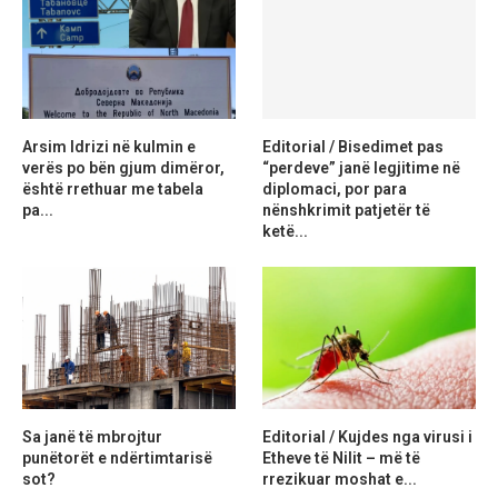
Arsim Idrizi në kulmin e
Editorial / Bisedimet pas
verës po bën gjum dimëror,
“perdeve” janë legjitime në
është rrethuar me tabela
diplomaci, por para
pa...
nënshkrimit patjetër të
ketë...
Sa janë të mbrojtur
Editorial / Kujdes nga virusi i
punëtorët e ndërtimtarisë
Etheve të Nilit – më të
sot?
rrezikuar moshat e...