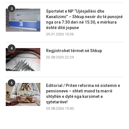
3
Sportelet e NP “Ujësjellësi dhe
Kanalizimi” – Shkup nesër do të punojnë
nga ora 7:30 deri në 15:30, e mërkura
është ditë jopune
05.01.2026 10:36
4
Regjistrohet tërmet në Shkup
02.08.2026 22:34
5
Editorial / Priten reforma në sistemin e
pensioneve – shteti mund ta marrë
shtyllën e dytë nga kursimet e
qytetarëve!
03.08.2026 15:00