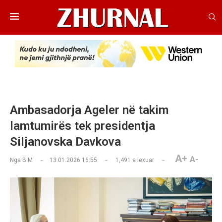
Ambasadorja Ageler në takim
lamtumirës tek presidentja
Siljanovska Davkova
A+
A-
Nga
B.M
13.01.2026 16:55
1,491
e lexuar