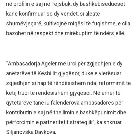
në profilin e saj në Fejsbuk, dy bashkëbisedueset
kanë konfirmuar se dy vendet, si aleatë
shumëvjeçarë, kultivojnë miqësi të fuqishme, e cila
bazohet në respekt dhe mirëkuptim të ndërsjellë.
“Ambasadorja Ageler më uroi për zgjedhjen e dy
anëtarëve të Këshillit gjyqësor, duke e vlerësuar
zgjedhjen si hap të rëndësishëm ndaj reformimit të
këtij trupi të rëndësishëm gjyqësor. Në emër të
qytetarëve tanë iu falënderova ambasadores për
kontributin e saj në thellimin e bashkëpunimit dhe
përforcimin e partneritetit strategjik”, ka shkruar
Siljanovska Davkova.