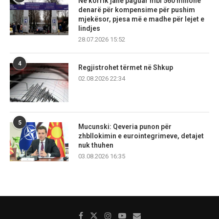
Në korrik janë paguar mbi 560 milionë
denarë për kompensime për pushim
mjekësor, pjesa më e madhe për lejet e
lindjes
28.07.2026 15:52
4
Regjistrohet tërmet në Shkup
02.08.2026 22:34
5
Mucunski: Qeveria punon për
zhbllokimin e eurointegrimeve, detajet
nuk thuhen
03.08.2026 16:35