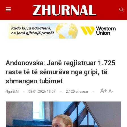
Andonovska: Janë regjistruar 1.725
raste të të sëmurëve nga gripi, të
shmangen tubimet
A+
A-
Nga
B.M
08.01.2026 13:57
2,120
e lexuar