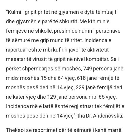
“Kulmi i gripit pritet në gjysmën e dytë të muajit
dhe gjysmën e parë të shkurtit. Me kthimin e
fëmijëve në shkollë, presim që numri i personave
të sëmurë me grip mund të rritet. Incidenca e
raportuar është mbi kufirin javor të aktivitetit
mesatar të virusit të gripit në nivel kombëtar. Sa i
përket shpërndarjes së moshës, 749 persona janë
midis moshës 15 dhe 64 vjeç, 618 janë fëmijë të
moshës pesë deri në 14 vjeç, 229 janë fëmijë deri
në katër vjeç dhe 129 janë persona mbi 65 vjeç.
Incidenca më e lartë është regjistruar tek fëmijët e
moshës pesë deri në 14 vjeç”, tha Dr. Andonovska.
Theksoi se raportimet për të sëmurë i kanë marrë