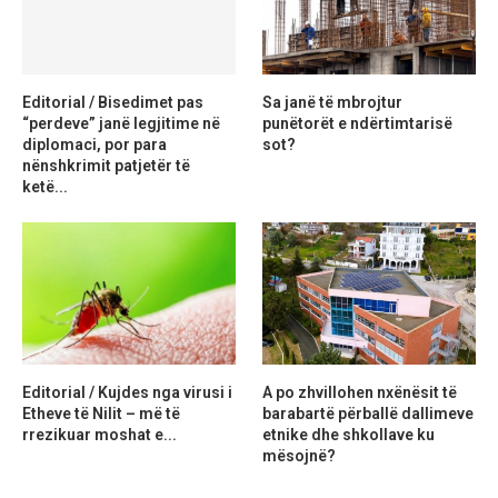
Editorial / Bisedimet pas
Sa janë të mbrojtur
“perdeve” janë legjitime në
punëtorët e ndërtimtarisë
diplomaci, por para
sot?
nënshkrimit patjetër të
ketë...
Editorial / Kujdes nga virusi i
A po zhvillohen nxënësit të
Etheve të Nilit – më të
barabartë përballë dallimeve
rrezikuar moshat e...
etnike dhe shkollave ku
mësojnë?