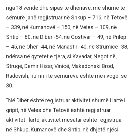
nga 18 vende dhe sipas të dhënave, më shumë të
sëmurë janë regjistruar në Shkup – 716, në Tetovë
– 339, në Kumanovë – 150, në Veles – 109, në
Shtip – 60, në Dibër -54, në Gostivar – 49, në Prilep
– 45, në Ohër -44, në Manastir -40, në Strumicë -38,
ndërsa në qytetet e tjera, si Kavadar, Negotinë,
Strugë, Demir Hisar, Vinicë, Makedonski Brod,
Radovish, numri i të sëmurëve është më i vogël se
30.
“Në Dibër është regjistruar aktivitet shumë i lartë i
gripit, në Veles dhe Tetovë është regjistruar
aktivitet i lartë, aktivitet mesatar është regjistruar
në Shkup, Kumanovë dhe Shtip, në dhjetë njësi