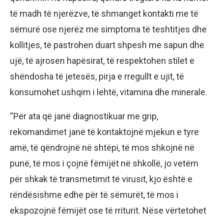
të madh të njerëzve, të shmanget kontakti me të
sëmurë ose njerëz me simptoma të teshtitjes dhe
kollitjes, të pastrohen duart shpesh me sapun dhe
ujë, të ajrosen hapësirat, të respektohen stilet e
shëndosha të jetesës, pirja e rregullt e ujit, të
konsumohet ushqim i lehtë, vitamina dhe minerale.
“Për ata që janë diagnostikuar me grip,
rekomandimet janë të kontaktojnë mjekun e tyre
amë, të qëndrojnë në shtëpi, të mos shkojnë në
punë, të mos i çojnë fëmijët në shkollë, jo vetëm
për shkak të transmetimit të virusit, kjo është e
rëndësishme edhe për të sëmurët, të mos i
ekspozojnë fëmijët ose të rriturit. Nëse vërtetohet