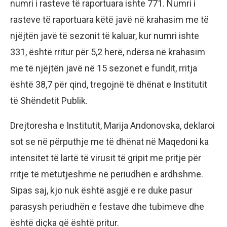
numri i rasteve të raportuara ishte 771. Numri i
rasteve të raportuara këtë javë në krahasim me të
njëjtën javë të sezonit të kaluar, kur numri ishte
331, është rritur për 5,2 herë, ndërsa në krahasim
me të njëjtën javë në 15 sezonet e fundit, rritja
është 38,7 për qind, tregojnë të dhënat e Institutit
të Shëndetit Publik.
Drejtoresha e Institutit, Marija Andonovska, deklaroi
sot se në përputhje me të dhënat në Maqedoni ka
intensitet të lartë të virusit të gripit me pritje për
rritje të mëtutjeshme në periudhën e ardhshme.
Sipas saj, kjo nuk është asgjë e re duke pasur
parasysh periudhën e festave dhe tubimeve dhe
është diçka që është pritur.