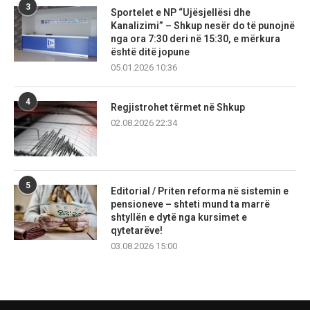
3
Sportelet e NP “Ujësjellësi dhe
Kanalizimi” – Shkup nesër do të punojnë
nga ora 7:30 deri në 15:30, e mërkura
është ditë jopune
05.01.2026 10:36
4
Regjistrohet tërmet në Shkup
02.08.2026 22:34
5
Editorial / Priten reforma në sistemin e
pensioneve – shteti mund ta marrë
shtyllën e dytë nga kursimet e
qytetarëve!
03.08.2026 15:00