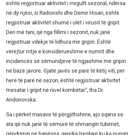
është regjistruar aktivitet i rregullt sezonal, ndërsa
në dy njësi, si Radovishi dhe Demir Hisari, është
regjistruar aktivitet shumë i ulët i virusit të gripit.
Deri më tani, që nga fillimi i sezonit, nuk janë
regjistruar vdekje të lidhura me gripin. Është
vërejtur rritje e konsiderueshme e numrit dhe
incidencës së sëmundjeve të ngjashme me gripin
në bazë javore. Gjatë javës së parë të këtij viti, për
herë të parë në sezon, është regjistruar aktivitet
mesatar i gripit në nivel kombëtar”, tha Dr.
Andonovska.
Sa i përket masave të përgjithshme, ajo sqaroi se
ata që nuk janë të sëmurë të shmangin tubimet,
qëndrimin në hapësira, qendra tregtare ku ka numër