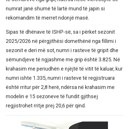
numrat janë shumë të lartë mund të japin si
rekomandim të merret ndonjë masë.
Sipas të dhënave të ISHP-së, sa i përket sezonit
2025/2026 në përgjithësi domethënë nga fillimi i
sezonit e deri më sot, numri i rasteve të gripit dhe
sëmundjeve të ngjashme me grip është 3.825. Në
krahasim me periudhën e njëjtë të vitit të kaluar, kur
numri ishte 1.335, numri i rasteve të regjistruara
është rritur për 2,8 herë, ndërsa në krahasim me
modelin e 15 sezoneve të fundit gjithsej
regjistrohet rritje prej 20,6 për qind.