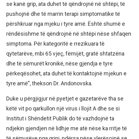
se kanë grip, ata duhet të qëndrojnë në shtëpi, të
pushojnë dhe të marrin terapi simptomatike të
përshkruar nga mjeku i tyre amë. Është shumë e
rëndësishme të qëndrojnë në shtëpi nëse shfaqen
simptoma. Për kategoritë e rrezikuara të
qytetarëve, mbi 65 vjeç, fëmijët, gratë shtatzëna
dhe të sëmurët kronikë, nëse gjendja e tyre
përkeqësohet, ata duhet të kontaktojnë mjekun e
tyre amë”, thekson Dr. Andonovska.
Duke u përgjigjur në pyetjet e gazetarëve tha se
këtë vit po qarkullon një virus i llojit A dhe se si
Institut i Shëndetit Publik do të vazhdojnë ta
ndjekin gjendjen në lidhje me atë nëse ka rritje të
të sëmurëve nga gripi, ndërsa nëse vlerësojnë se