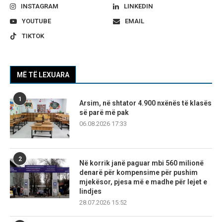
INSTAGRAM
LINKEDIN
YOUTUBE
EMAIL
TIKTOK
MË TË LEXUARA
1
Arsim, në shtator 4.900 nxënës të klasës
së parë më pak
06.08.2026 17:33
2
Në korrik janë paguar mbi 560 milionë
denarë për kompensime për pushim
mjekësor, pjesa më e madhe për lejet e
lindjes
28.07.2026 15:52