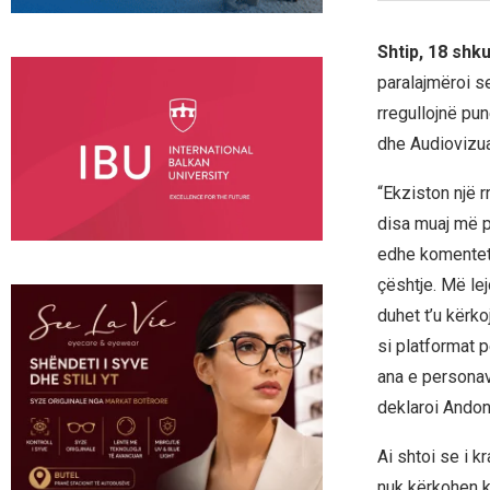
Shtip, 18 shk
paralajmëroi s
rregullojnë pu
dhe Audiovizua
“Ekziston një r
disa muaj më p
edhe komentet 
çështje. Më le
duhet t’u kërko
si platformat p
ana e personav
deklaroi Andon
Ai shtoi se i k
nuk kërkohen kr