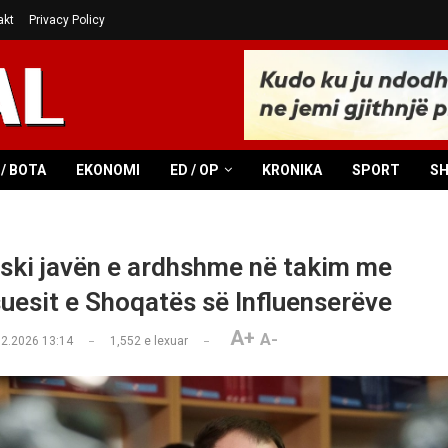
akt
Privacy Policy
/ BOTA
EKONOMI
ED / OP
KRONIKA
SPORT
S
ki javën e ardhshme në takim me
uesit e Shoqatës së Influenserëve
A+
A-
02.2026 13:14
1,552
e lexuar