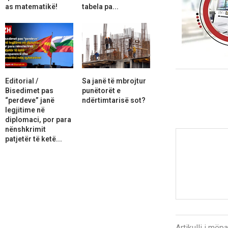
as matematikë!
tabela pa...
Editorial /
Sa janë të mbrojtur
Bisedimet pas
punëtorët e
“perdeve” janë
ndërtimtarisë sot?
legjitime në
diplomaci, por para
nënshkrimit
patjetër të ketë...
Artikulli i më