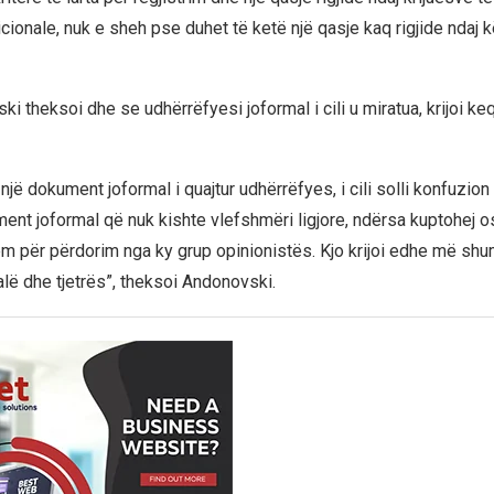
cionale, nuk e sheh pse duhet të ketë një qasje kaq rigjide ndaj kë
ki theksoi dhe se udhërrëfyesi joformal i cili u miratua, krijoi k
një dokument joformal i quajtur udhërrëfyes, i cili solli konfuzi
ment joformal që nuk kishte vlefshmëri ligjore, ndërsa kuptohej 
ëm për përdorim nga ky grup opinionistës. Kjo krijoi edhe më s
alë dhe tjetrës”, theksoi Andonovski.