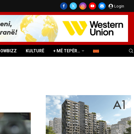
Login
HOWBIZZ
KULTURË
+ MË TEPËR…