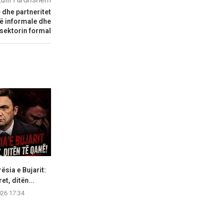
dhe partneritet
 informale dhe
sektorin formal
ësia e Bujarit:
Qentë endacakë i kushtojnë
Kodi i ri zgj
et, ditën...
Shkupit 46 milionë denarë,...
bllokuar,
026 17:34
08.08.2026 17:04
08.08.2