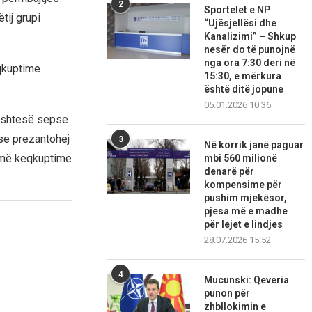
2
Sportelet e NP
tij grupi
“Ujësjellësi dhe
Kanalizimi” – Shkup
nesër do të punojnë
nga ora 7:30 deri në
eqkuptime
15:30, e mërkura
është ditë jopune
05.01.2026 10:36
on shtesë sepse
ose prezantohej
3
Në korrik janë paguar
humë keqkuptime
mbi 560 milionë
denarë për
kompensime për
pushim mjekësor,
pjesa më e madhe
për lejet e lindjes
28.07.2026 15:52
4
Mucunski: Qeveria
punon për
zhbllokimin e