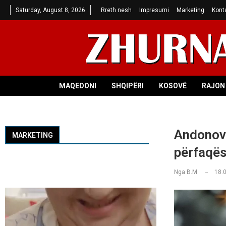
Saturday, August 8, 2026
Rreth nesh
Impresumi
Marketing
Kont
MAQEDONI
SHQIPËRI
KOSOVË
RAJON 
Andonovs
MARKETING
përfaqës
Nga
B.M
18.