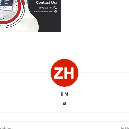
B.M
parshëm
Arti