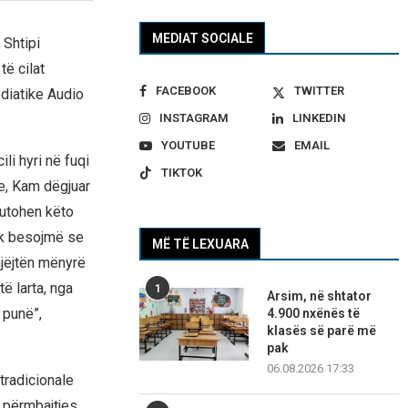
MEDIAT SOCIALE
 Shtipi
ë cilat
FACEBOOK
TWITTER
ediatike Audio
INSTAGRAM
LINKEDIN
YOUTUBE
EMAIL
ili hyri në fuqi
TIKTOK
ve, Kam dëgjuar
kutohen këto
uk besojmë se
MË TË LEXUARA
njëjtën mënyrë
të larta, nga
1
Arsim, në shtator
 punë”,
4.900 nxënës të
klasës së parë më
pak
06.08.2026 17:33
tradicionale
ë përmbajtjes