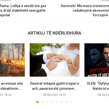
Rama: Lidhja e vendit me gaz
Durmishi: Me masa sistemore 
ç drejt stabilitetit energjetik
reduktojmë ekonominë
rajonal
forcojmë 
ARTIKUJ TË NDËRLIDHURA
 arrestuar nën
Dasmat mbajnë gjallë tregun e
VLEN: “Dyfytyr
shkaktimin...
arit, pavarësisht çmimeve...
Natën të vr
26 18:44
08.08.2026 18:07
08.08.2