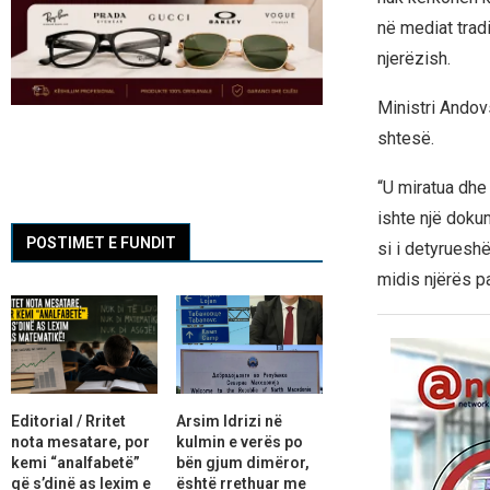
në mediat tradi
njerëzish.
Ministri Andovs
shtesë.
“U miratua dhe 
ishte një doku
POSTIMET E FUNDIT
si i detyruesh
midis njërës p
Editorial / Rritet
Arsim Idrizi në
nota mesatare, por
kulmin e verës po
kemi “analfabetë”
bën gjum dimëror,
që s’dinë as lexim e
është rrethuar me