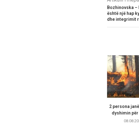
Bozhinovska – 
është një hap ky
dhe integrimit 
2 persona janë
dyshimin për 
08.08.20