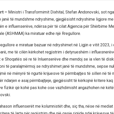
urt –
Ministri i Transformimit Dixhital, Stefan Andonovski, sot nga
e janë të mundshme ndryshime, gjegjësisht ndryshime ligjore me t
nën e influenserëve, ndërsa për të cilat Agjencia për Shërbime M
le (ASHMAA) ka miratuar edhe një Rregullore.
regullore e miratuar bazuar në ndryshimet në Ligjin e vitit 2023, i c
arë, me të cilën kërkohet regjistrim i detyrueshëm i influesnerë
e Shoqatës së re të Inluenserëve dhe mendoj se ia vlen të dis
joni të paralajmërmoj se ndryshimet janë të mundshme, sepse n
jmë në mënyrë të ngurtë krijuesve të përmbajtjes të sillen në të 
ër ndarjen e asaj përmbajtjeje, gjegjësisht të kërkojnë kritere kaq 
e fizikë që kohë pas kohe ose vazhdimisht angazhohen në këtë
ovski.
rahason influenserët me kolumnistët dhe, siç tha, nëse në mediat 
itere të larta për regjistrim dhe një qasje rigjide ndaj krijuesve t