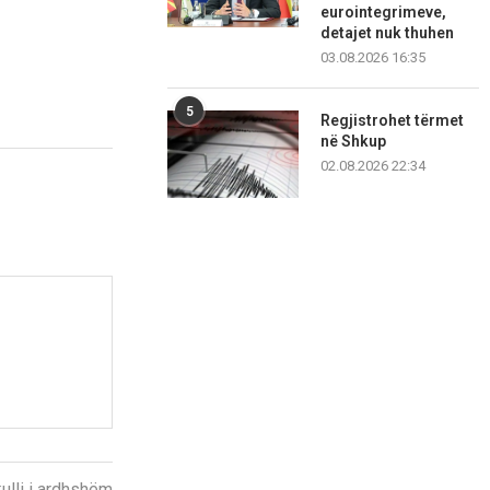
eurointegrimeve,
detajet nuk thuhen
03.08.2026 16:35
5
Regjistrohet tërmet
në Shkup
02.08.2026 22:34
kulli i ardhshëm