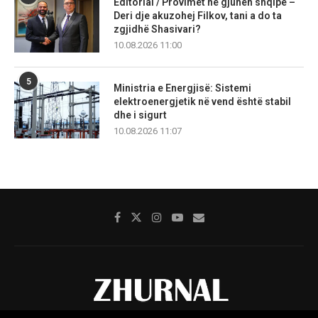
Editorial / Provimet në gjuhën shqipe –
Deri dje akuzohej Filkov, tani a do ta
zgjidhë Shasivari?
10.08.2026 11:00
5
Ministria e Energjisë: Sistemi
elektroenergjetik në vend është stabil
dhe i sigurt
10.08.2026 11:07