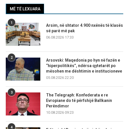
MË TË LEXUARA
1
Arsim, në shtator 4.900 nxënës të klasës
së parë më pak
06.08.2026 17:33
2
Arsovski: Maqedonia po hyn në fazën e
“hiperpolitikës”, ndërsa qytetarët po
mësohen me dështimin e institucioneve
05.08.2026 22:20
3
The Telegraph: Konfederata e re
Evropiane do të përfshijë Ballkanin
Perëndimor
10.08.2026 09:23
4