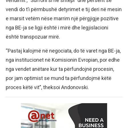
vendimit , “Surfoni si në shtëpi” dhe përsërit se
vendi do t’i përmbushë detyrimet e tij deri në mesin
e marsit vetëm nëse marrim një përgjigje pozitive
nga BE-ja se ligji është i mirë dhe legjislacioni
është transpozuar mirë.
“Pastaj kalojmë në negociata, do të varet nga BE-ja,
nga institucionet në Komisionin Evropian, por edhe
nga vendet anëtare kur ta përfundojnë procesin,
por jam optimist se mund ta përfundojmë këtë
proces këtë vit”, theksoi Andonovski.