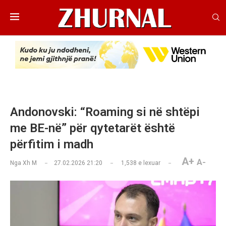
Andonovski: “Roaming si në shtëpi
me BE-në” për qytetarët është
përfitim i madh
A+
A-
Nga
Xh M
27.02.2026 21:20
1,538
e lexuar