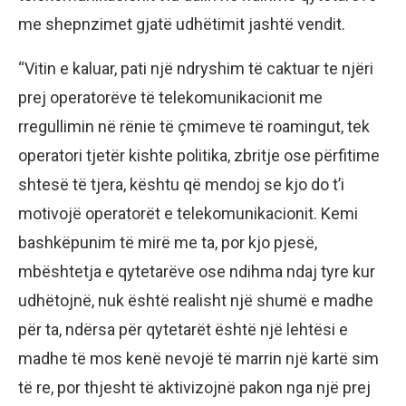
me shepnzimet gjatë udhëtimit jashtë vendit.
“Vitin e kaluar, pati një ndryshim të caktuar te njëri
prej operatorëve të telekomunikacionit me
rregullimin në rënie të çmimeve të roamingut, tek
operatori tjetër kishte politika, zbritje ose përfitime
shtesë të tjera, kështu që mendoj se kjo do t’i
motivojë operatorët e telekomunikacionit. Kemi
bashkëpunim të mirë me ta, por kjo pjesë,
mbështetja e qytetarëve ose ndihma ndaj tyre kur
udhëtojnë, nuk është realisht një shumë e madhe
për ta, ndërsa për qytetarët është një lehtësi e
madhe të mos kenë nevojë të marrin një kartë sim
të re, por thjesht të aktivizojnë pakon nga një prej