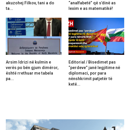
akuzohej Filkov, tani a do
“analfabetë” që s’dinë as
ta...
lexim e as matematikë!
Arsim Idrizi në kulmin e
Editorial / Bisedimet pas
verës po bën gjum dimëror,
“perdeve” janë legjitime në
është rrethuar me tabela
diplomaci, por para
pa...
nënshkrimit patjetër të
ketë...