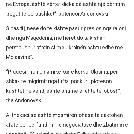
në Evropë, është vërtet diçka që është një përfitim i
tregut të përbashkët”, potencoi Andonovski.
Sipas tij, nëse do të kishte pasur presion nga rajoni
dhe nga Maqedonia, më herët do ta kishim
përmbushur afatin si me Ukrainën ashtu edhe me
Moldavinë”.
“Procesi mori dinamikë kur e kërkoi Ukraina, për
shkak të migrimit nga lufta, por kur i plotëson
kushtet në vend, është shumë e lehtë të lobosh”,
tha Andonovski.
Ai theksoi se është mosmirënjohëse të caktohen
afate për përfundimin e negociatave dhe zbatimin e