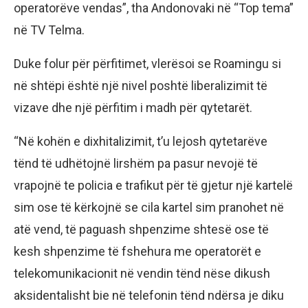
operatorëve vendas”, tha Andonovaki në “Top tema”
në TV Telma.
Duke folur për përfitimet, vlerësoi se Roamingu si
në shtëpi është një nivel poshtë liberalizimit të
vizave dhe një përfitim i madh për qytetarët.
“Në kohën e dixhitalizimit, t’u lejosh qytetarëve
tënd të udhëtojnë lirshëm pa pasur nevojë të
vrapojnë te policia e trafikut për të gjetur një kartelë
sim ose të kërkojnë se cila kartel sim pranohet në
atë vend, të paguash shpenzime shtesë ose të
kesh shpenzime të fshehura me operatorët e
telekomunikacionit në vendin tënd nëse dikush
aksidentalisht bie në telefonin tënd ndërsa je diku