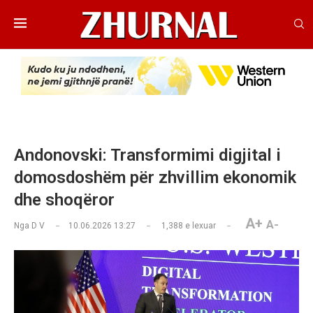
Andonovski: Transformimi digjital i
domosdoshëm për zhvillim ekonomik
dhe shoqëror
A+
A-
Nga
D V
10.06.2026 13:27
1,388
e lexuar