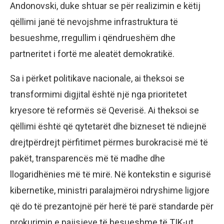
Andonovski, duke shtuar se për realizimin e këtij
qëllimi janë të nevojshme infrastruktura të
besueshme, rregullim i qëndrueshëm dhe
partneritet i fortë me aleatët demokratikë.
Sa i përket politikave nacionale, ai theksoi se
transformimi digjital është një nga prioritetet
kryesore të reformës së Qeverisë. Ai theksoi se
qëllimi është që qytetarët dhe bizneset të ndiejnë
drejtpërdrejt përfitimet përmes burokracisë më të
pakët, transparencës më të madhe dhe
llogaridhënies më të mirë. Në kontekstin e sigurisë
kibernetike, ministri paralajmëroi ndryshime ligjore
që do të prezantojnë për herë të parë standarde për
prokurimin e pajisjeve të besueshme të TIK-ut.