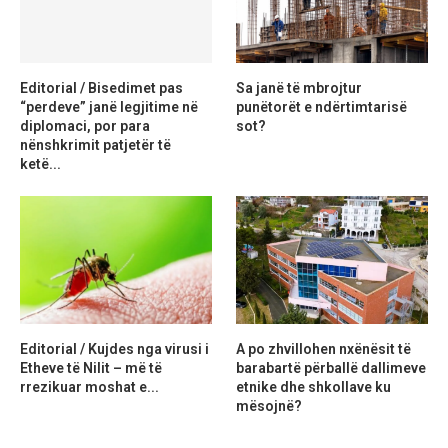
Editorial / Bisedimet pas
Sa janë të mbrojtur
“perdeve” janë legjitime në
punëtorët e ndërtimtarisë
diplomaci, por para
sot?
nënshkrimit patjetër të
ketë...
Editorial / Kujdes nga virusi i
A po zhvillohen nxënësit të
Etheve të Nilit – më të
barabartë përballë dallimeve
rrezikuar moshat e...
etnike dhe shkollave ku
mësojnë?