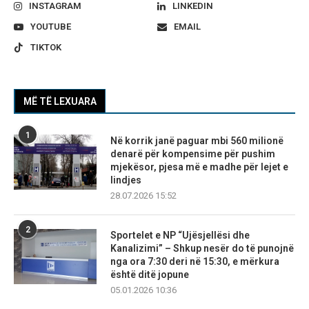
INSTAGRAM
LINKEDIN
YOUTUBE
EMAIL
TIKTOK
MË TË LEXUARA
1
Në korrik janë paguar mbi 560 milionë
denarë për kompensime për pushim
mjekësor, pjesa më e madhe për lejet e
lindjes
28.07.2026 15:52
2
Sportelet e NP “Ujësjellësi dhe
Kanalizimi” – Shkup nesër do të punojnë
nga ora 7:30 deri në 15:30, e mërkura
është ditë jopune
05.01.2026 10:36