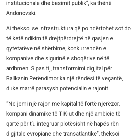
institucionale dhe besimit publik”, ka thënë
Andonovski.
Ai theksoi se infrastruktura që po ndërtohet sot do
të ketë ndikim të drejtpërdrejtë në qasjen e
qytetarëve në shërbime, konkurrencën e
kompanive dhe sigurinë e shoqërive në të
ardhmen. Sipas tij, transformimi digjital për
Ballkanin Perëndimor ka një rëndësi të veçantë,
duke marrë parasysh potencialin e rajonit.
“Ne jemi një rajon me kapital të fortë njerëzor,
kompani dinamike të TIK-ut dhe një ambicie të
qartë për t’u integruar plotësisht në hapësirën
digjitale evropiane dhe transatlantike”, theksoi