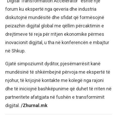
“Digital Transformation Accelerator“ është një
forum ku ekspertë nga qeveria dhe industria
diskutojnë mundësitë dhe sfidat që formësojnë
peizazhin digjital global me qëllim përcaktimin e
drejtimeve të reja për rritjen ekonomike përmes
inovacionit digjital, u tha në konferencën e mbajtur
në Shkup.
Gjatë simpoziumit dyditor, pjesëmarrësit kanë
mundësinë të shkëmbejnë përvoja me ekspertë të
njohur, të krijojnë kontakte me kolegë nga rajoni
dhe të iniciojnë bashkëpunime që duhet të rriten në
partneritete afatgjata në fushën e transformimit
digjital.
/Zhurnal.mk