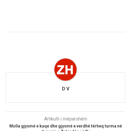
D V
Artikulli i mëparshëm
Molla gjysmë e kuqe dhe gjysmë e verdhë tërheq turma në