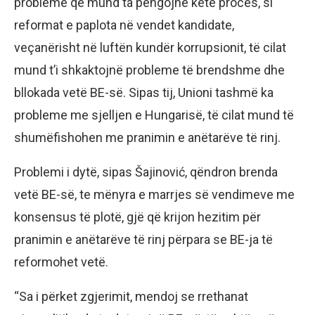
probleme që mund ta pengojnë këtë proces, si
reformat e paplota në vendet kandidate,
veçanërisht në luftën kundër korrupsionit, të cilat
mund t’i shkaktojnë probleme të brendshme dhe
bllokada vetë BE-së. Sipas tij, Unioni tashmë ka
probleme me sjelljen e Hungarisë, të cilat mund të
shumëfishohen me pranimin e anëtarëve të rinj.
Problemi i dytë, sipas Šajinović, qëndron brenda
vetë BE-së, te mënyra e marrjes së vendimeve me
konsensus të plotë, gjë që krijon hezitim për
pranimin e anëtarëve të rinj përpara se BE-ja të
reformohet vetë.
“Sa i përket zgjerimit, mendoj se rrethanat