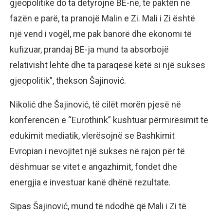
gjeopolitike do ta detyrojnë BE-në, të paktën në
fazën e parë, ta pranojë Malin e Zi. Mali i Zi është
një vend i vogël, me pak banorë dhe ekonomi të
kufizuar, prandaj BE-ja mund ta absorbojë
relativisht lehtë dhe ta paraqesë këtë si një sukses
gjeopolitik”, thekson Šajinović.
Nikolić dhe Šajinović, të cilët morën pjesë në
konferencën e “Eurothink” kushtuar përmirësimit të
edukimit mediatik, vlerësojnë se Bashkimit
Evropian i nevojitet një sukses në rajon për të
dëshmuar se vitet e angazhimit, fondet dhe
energjia e investuar kanë dhënë rezultate.
Sipas Šajinović, mund të ndodhë që Mali i Zi të