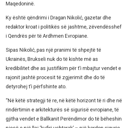
Maqedoninë.
Ky është qëndrimi i Dragan Nikolić, gazetar dhe
redaktor kroat i politikës së jashtme, zëvendësshef
i Qendrës për të Ardhmen Evropiane.
Sipas Nikolić, pas një pranimi të shpejtë të
Ukrainës, Brukseli nuk do të kishte më as
kredibilitet dhe as justifikim për t’i mbajtur vendet e
rajonit jashtë procesit të zgjerimit dhe do të
detyrohej t’i përfshinte ato.
“Në këtë strategji të re, në këtë horizont të ri dhe në
rindërtimin e arkitekturës së sigurisë evropiane, të
gjitha vendet e Ballkanit Perëndimor do të bëheshin
pjesë e një lloj ‘kufiri ushtarak’ – një kordon sigurie,