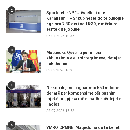
2
Sportelet e NP “Ujësjellësi dhe
Kanalizimi” – Shkup nesër do të punojnë
nga ora 7:30 deri në 15:30, e mërkura
është ditë jopune
05.01.2026 10:36
3
Mucunski: Qeveria punon për
zhbllokimin e eurointegrimeve, detajet
nuk thuhen
03.08.2026 16:35
4
Në korrik janë paguar mbi 560 milionë
denarë për kompensime për pushim
mjekësor, pjesa më e madhe për lejet e
lindjes
28.07.2026 15:52
5
VMRO‑DPMNE: Maqedonia do të bëhet