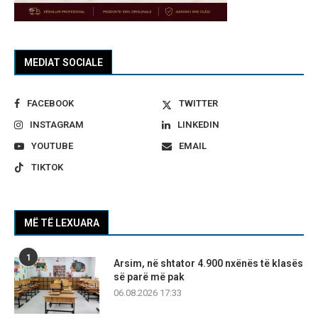
MEDIAT SOCIALE
FACEBOOK
TWITTER
INSTAGRAM
LINKEDIN
YOUTUBE
EMAIL
TIKTOK
MË TË LEXUARA
1
Arsim, në shtator 4.900 nxënës të klasës
së parë më pak
06.08.2026 17:33