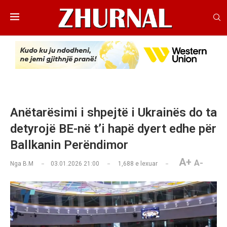
Anëtarësimi i shpejtë i Ukrainës do ta
detyrojë BE-në t’i hapë dyert edhe për
Ballkanin Perëndimor
A+
A-
Nga
B.M
03.01.2026 21:00
1,688
e lexuar