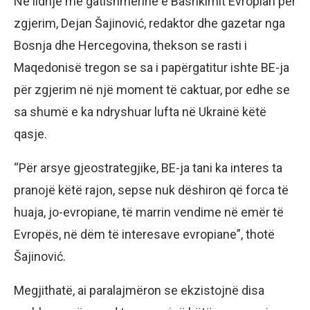
Në lidhje me gatishmërinë e Bashkimit Evropian për
zgjerim, Dejan Šajinović, redaktor dhe gazetar nga
Bosnja dhe Hercegovina, thekson se rasti i
Maqedonisë tregon se sa i papërgatitur ishte BE-ja
për zgjerim në një moment të caktuar, por edhe se
sa shumë e ka ndryshuar lufta në Ukrainë këtë
qasje.
“Për arsye gjeostrategjike, BE-ja tani ka interes ta
pranojë këtë rajon, sepse nuk dëshiron që forca të
huaja, jo-evropiane, të marrin vendime në emër të
Evropës, në dëm të interesave evropiane”, thotë
Šajinović.
Megjithatë, ai paralajmëron se ekzistojnë disa