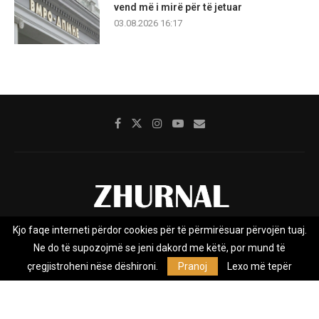
vend më i mirë për të jetuar
03.08.2026 16:17
Kjo faqe interneti përdor cookies për të përmirësuar përvojën tuaj.
Rreth nesh
Impresumi
Marketing
Kontakt
Ne do të supozojmë se jeni dakord me këtë, por mund të
Privacy Policy
çregjistroheni nëse dëshironi.
Pranoj
Lexo më tepër
Zhurnal.mk është Agjenci e Lajmeve e pavarur, e themeluar në vitin
2009, që e mbulon Maqedoninë, Kosovën, Shqipërinë edhe lajmet
nga bota.