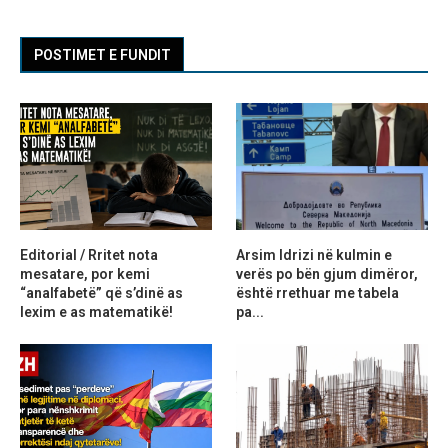
POSTIMET E FUNDIT
Editorial / Rritet nota
Arsim Idrizi në kulmin e
mesatare, por kemi
verës po bën gjum dimëror,
“analfabetë” që s’dinë as
është rrethuar me tabela
lexim e as matematikë!
pa...