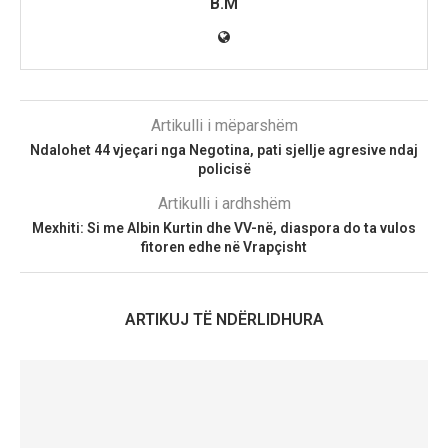
B.M
Artikulli i mëparshëm
Ndalohet 44 vjeçari nga Negotina, pati sjellje agresive ndaj
policisë
Artikulli i ardhshëm
Mexhiti: Si me Albin Kurtin dhe VV-në, diaspora do ta vulos
fitoren edhe në Vrapçisht
ARTIKUJ TË NDËRLIDHURA