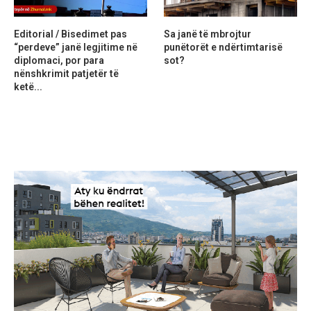
Editorial / Bisedimet pas
Sa janë të mbrojtur
“perdeve” janë legjitime në
punëtorët e ndërtimtarisë
diplomaci, por para
sot?
nënshkrimit patjetër të
ketë...