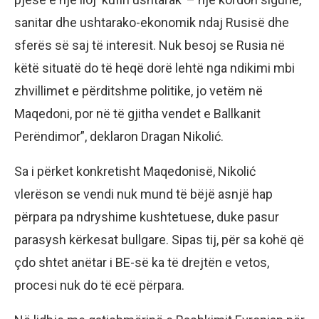
sanitar dhe ushtarako-ekonomik ndaj Rusisë dhe
sferës së saj të interesit. Nuk besoj se Rusia në
këtë situatë do të heqë dorë lehtë nga ndikimi mbi
zhvillimet e përditshme politike, jo vetëm në
Maqedoni, por në të gjitha vendet e Ballkanit
Perëndimor”, deklaron Dragan Nikolić.
Sa i përket konkretisht Maqedonisë, Nikolić
vlerëson se vendi nuk mund të bëjë asnjë hap
përpara pa ndryshime kushtetuese, duke pasur
parasysh kërkesat bullgare. Sipas tij, për sa kohë që
çdo shtet anëtar i BE-së ka të drejtën e vetos,
procesi nuk do të ecë përpara.