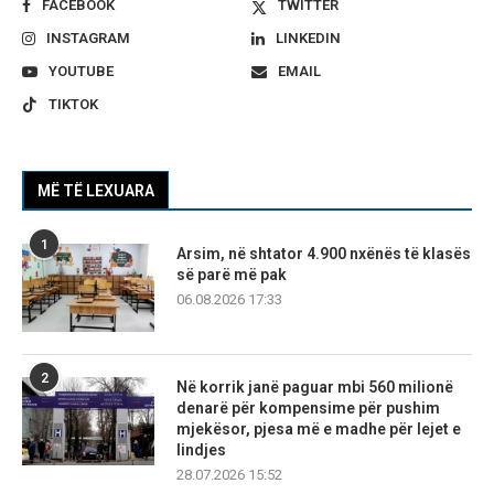
FACEBOOK
TWITTER
INSTAGRAM
LINKEDIN
YOUTUBE
EMAIL
TIKTOK
MË TË LEXUARA
1
Arsim, në shtator 4.900 nxënës të klasës
së parë më pak
06.08.2026 17:33
2
Në korrik janë paguar mbi 560 milionë
denarë për kompensime për pushim
mjekësor, pjesa më e madhe për lejet e
lindjes
28.07.2026 15:52