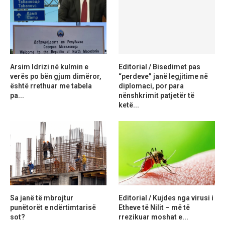
Arsim Idrizi në kulmin e
Editorial / Bisedimet pas
verës po bën gjum dimëror,
“perdeve” janë legjitime në
është rrethuar me tabela
diplomaci, por para
pa...
nënshkrimit patjetër të
ketë...
Sa janë të mbrojtur
Editorial / Kujdes nga virusi i
punëtorët e ndërtimtarisë
Etheve të Nilit – më të
sot?
rrezikuar moshat e...