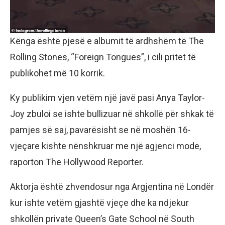
Kënga është pjesë e albumit të ardhshëm të The
Rolling Stones, “Foreign Tongues”, i cili pritet të
publikohet më 10 korrik.
Ky publikim vjen vetëm një javë pasi Anya Taylor-
Joy zbuloi se ishte bullizuar në shkollë për shkak të
pamjes së saj, pavarësisht se në moshën 16-
vjeçare kishte nënshkruar me një agjenci mode,
raporton The Hollywood Reporter.
Aktorja është zhvendosur nga Argjentina në Londër
kur ishte vetëm gjashtë vjeçe dhe ka ndjekur
shkollën private Queen’s Gate School në South