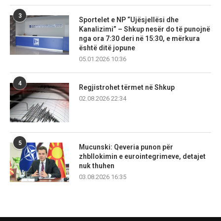
3
Sportelet e NP “Ujësjellësi dhe
Kanalizimi” – Shkup nesër do të punojnë
nga ora 7:30 deri në 15:30, e mërkura
është ditë jopune
05.01.2026 10:36
4
Regjistrohet tërmet në Shkup
02.08.2026 22:34
5
Mucunski: Qeveria punon për
zhbllokimin e eurointegrimeve, detajet
nuk thuhen
03.08.2026 16:35