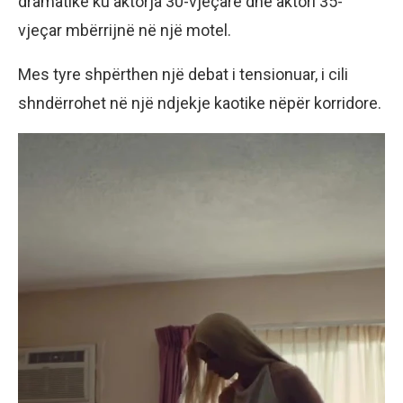
dramatike ku aktorja 30-vjeçare dhe aktori 35-
vjeçar mbërrijnë në një motel.
Mes tyre shpërthen një debat i tensionuar, i cili
shndërrohet në një ndjekje kaotike nëpër korridore.