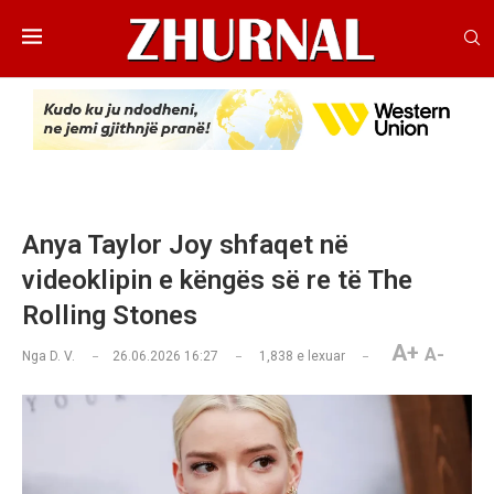
Anya Taylor Joy shfaqet në
videoklipin e këngës së re të The
Rolling Stones
A+
A-
Nga
D. V.
26.06.2026 16:27
1,838
e lexuar