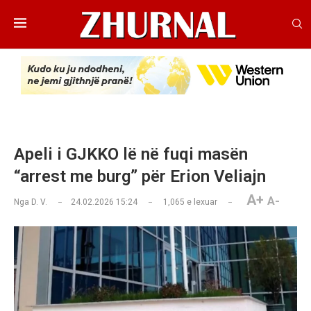
Apeli i GJKKO lë në fuqi masën
“arrest me burg” për Erion Veliajn
A+
A-
Nga
D. V.
24.02.2026 15:24
1,065
e lexuar