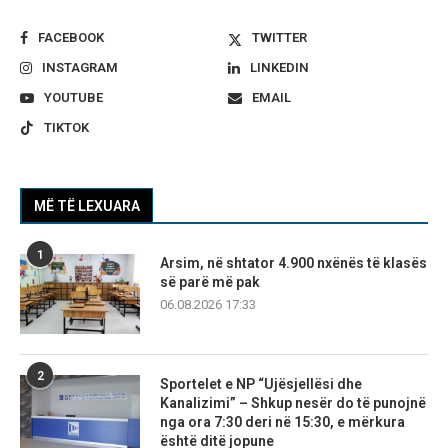
FACEBOOK
TWITTER
INSTAGRAM
LINKEDIN
YOUTUBE
EMAIL
TIKTOK
MË TË LEXUARA
1
Arsim, në shtator 4.900 nxënës të klasës
së parë më pak
06.08.2026 17:33
2
Sportelet e NP “Ujësjellësi dhe
Kanalizimi” – Shkup nesër do të punojnë
nga ora 7:30 deri në 15:30, e mërkura
është ditë jopune