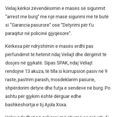
Veliaj kërkoi zëvendësimin e masës së sigurimit
“arrest me burg” me një masë sigurimi më të butë
si “Garancia pasurore” ose “Detyrimi për t’u
paraqitur në policinë gjyqësore”.
Kërkesa për ndryshimin e masës erdhi pas
përfundimit të hetimit ndaj Veliajt dhe dërgimit të
dosjes në gjykatë. Sipas SPAK, ndaj Veliajt
rendojnë 13 akuza, të tilla si korrupsion pasiv në 9
raste, pastrim parash, mosdeklarim pasurie,
shpërdorim detyre dhe futja e sendeve në burg. Po
ashtu për gjykim është dërguar edhe
bashkëshortja e tij Ajola Xoxa.