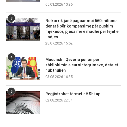
05.01.2026 10:36
3
Në korrik janë paguar mbi 560 milionë
denarë për kompensime për pushim
mjekësor, pjesa më e madhe për lejet e
lindjes
28.07.2026 15:52
4
Mucunski: Qeveria punon për
zhbllokimin e eurointegrimeve, detajet
nuk thuhen
03.08.2026 16:35
5
Regjistrohet tërmet në Shkup
02.08.2026 22:34