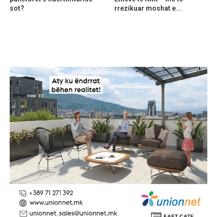
sot?
rrezikuar moshat e...