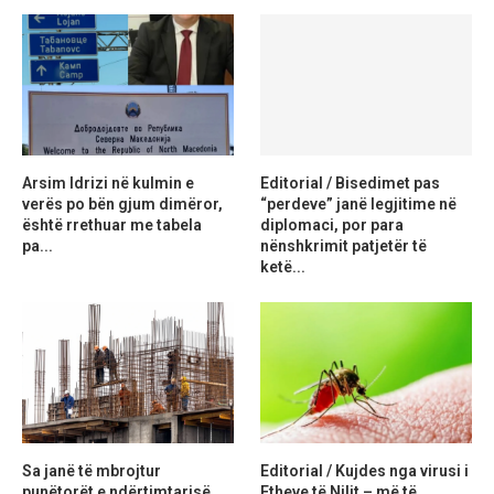
Arsim Idrizi në kulmin e
Editorial / Bisedimet pas
verës po bën gjum dimëror,
“perdeve” janë legjitime në
është rrethuar me tabela
diplomaci, por para
pa...
nënshkrimit patjetër të
ketë...
Sa janë të mbrojtur
Editorial / Kujdes nga virusi i
punëtorët e ndërtimtarisë
Etheve të Nilit – më të