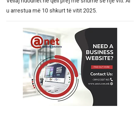
Veliaj ndodhet në qeli prej më shumë se një viti. Ai
u arrestua më 10 shkurt të vitit 2025.