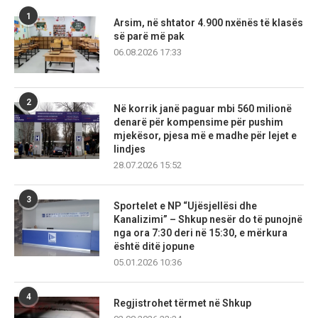
1
Arsim, në shtator 4.900 nxënës të klasës
së parë më pak
06.08.2026 17:33
2
Në korrik janë paguar mbi 560 milionë
denarë për kompensime për pushim
mjekësor, pjesa më e madhe për lejet e
lindjes
28.07.2026 15:52
3
Sportelet e NP “Ujësjellësi dhe
Kanalizimi” – Shkup nesër do të punojnë
nga ora 7:30 deri në 15:30, e mërkura
është ditë jopune
05.01.2026 10:36
4
Regjistrohet tërmet në Shkup