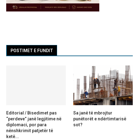
POSTIMET E FUNDIT
Editorial / Bisedimet pas
Sa janë të mbrojtur
“perdeve” janë legjitime në
punëtorët e ndërtimtarisë
diplomaci, por para
sot?
nënshkrimit patjetër të
ketë...