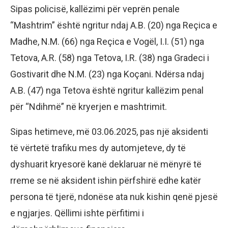
Sipas policisë, kallëzimi për veprën penale
“Mashtrim” është ngritur ndaj A.B. (20) nga Reçica e
Madhe, N.M. (66) nga Reçica e Vogël, I.I. (51) nga
Tetova, A.R. (58) nga Tetova, I.R. (38) nga Gradeci i
Gostivarit dhe N.M. (23) nga Koçani. Ndërsa ndaj
A.B. (47) nga Tetova është ngritur kallëzim penal
për “Ndihmë” në kryerjen e mashtrimit.
Sipas hetimeve, më 03.06.2025, pas një aksidenti
të vërtetë trafiku mes dy automjeteve, dy të
dyshuarit kryesorë kanë deklaruar në mënyrë të
rreme se në aksident ishin përfshirë edhe katër
persona të tjerë, ndonëse ata nuk kishin qenë pjesë
e ngjarjes. Qëllimi ishte përfitimi i