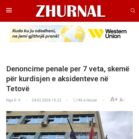
Denoncime penale per 7 veta, skemë
për kurdisjen e aksidenteve në
Tetovë
A+
A-
Nga
D. V.
24.02.2026 15:22
1,196
e lexuar