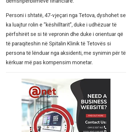
dëmshpërblimeve financiare.
Personi i shtatë, 47-vjeçari nga Tetova, dyshohet se
ka luajtur rolin e “këshilltarit”, duke i udhëzuar të
përfshirët se si të vepronin dhe duke i orientuar që
të paraqiteshin në Spitalin Klinik të Tetovës si
persona të lënduar nga aksidenti, me synimin për të
kërkuar më pas kompensim monetar.