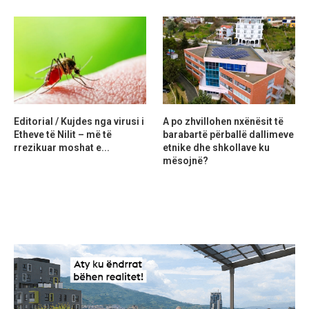
Editorial / Kujdes nga virusi i
A po zhvillohen nxënësit të
Etheve të Nilit – më të
barabartë përballë dallimeve
rrezikuar moshat e...
etnike dhe shkollave ku
mësojnë?