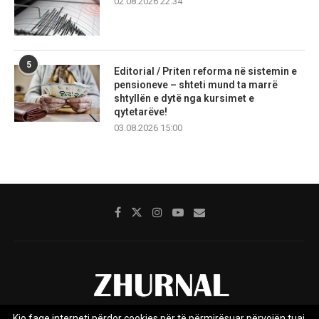
02.08.2026 22:34
5
Editorial / Priten reforma në sistemin e
pensioneve – shteti mund ta marrë
shtyllën e dytë nga kursimet e
qytetarëve!
03.08.2026 15:00
Kjo faqe interneti përdor cookies për të përmirësuar përvojën tuaj.