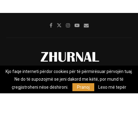
Kjo faqe interneti përdor cookies për të përmirësuar përvojën tuaj.
Rreth nesh
Impresumi
Marketing
Kontakt
Ne do të supozojmë se jeni dakord me këtë, por mund të
Privacy Policy
çregjistroheni nëse dëshironi.
Pranoj
Lexo më tepër
Zhurnal.mk është Agjenci e Lajmeve e pavarur, e themeluar në vitin
2009, që e mbulon Maqedoninë, Kosovën, Shqipërinë edhe lajmet
nga bota.
@2026 - All Right Reserved. Designed and Developed by
Anet.Com.Mk