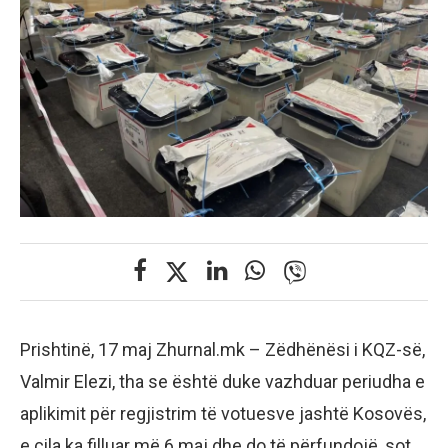
Prishtinë, 17 maj Zhurnal.mk – Zëdhënësi i KQZ-së,
Valmir Elezi, tha se është duke vazhduar periudha e
aplikimit për regjistrim të votuesve jashtë Kosovës,
e cila ka filluar më 6 maj dhe do të përfundojë, sot,