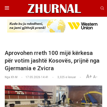
Aprovohen rreth 100 mijë kërkesa
për votim jashtë Kosovës, prijnë nga
Gjermania e Zvicra
A+
A-
Nga
Xh M
17.05.2026 14:41
3,325
e lexuar