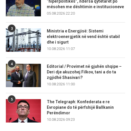
“hiperpolitikës”, ndërsa qytetarët po
mësohen me dështimin e institucioneve
05.08.2026 22:20
3
Ministria e Energjisë: Sistemi
elektroenergjetik në vend është stabil
dhe i sigurt
10.08.2026 11:07
4
Editorial / Provimet në gjuhën shqipe –
Deri dje akuzohej Filkov, tani a do ta
zgjidhë Shasivari?
10.08.2026 11:00
5
The Telegraph: Konfederata e re
Evropiane do të përfshijë Ballkanin
Perëndimor
10.08.2026 09:23