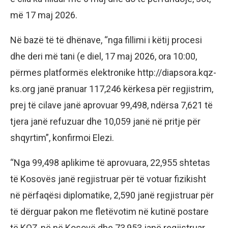
më 17 maj 2026.
Në bazë të të dhënave, “nga fillimi i këtij procesi
dhe deri më tani (e diel, 17 maj 2026, ora 10:00,
përmes platformës elektronike http://diapsora.kqz-
ks.org janë pranuar 117,246 kërkesa për regjistrim,
prej të cilave janë aprovuar 99,498, ndërsa 7,621 të
tjera janë refuzuar dhe 10,059 janë në pritje për
shqyrtim”, konfirmoi Elezi.
“Nga 99,498 aplikime të aprovuara, 22,955 shtetas
të Kosovës janë regjistruar për të votuar fizikisht
në përfaqësi diplomatike, 2,590 janë regjistruar për
të dërguar pakon me fletëvotim në kutinë postare
të KQZ-në në Kosovë dhe 73,953 janë regjistruar