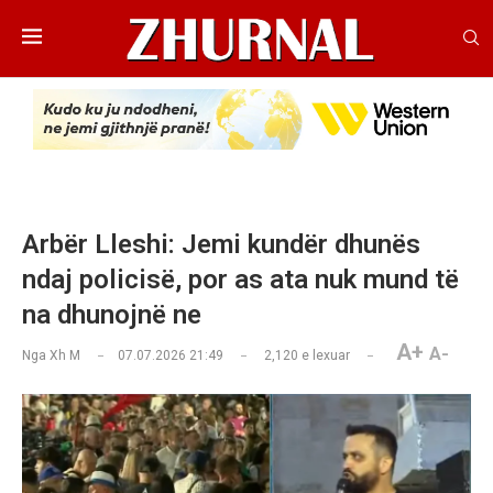
Arbër Lleshi: Jemi kundër dhunës
ndaj policisë, por as ata nuk mund të
na dhunojnë ne
A+
A-
Nga
Xh M
07.07.2026 21:49
2,120
e lexuar