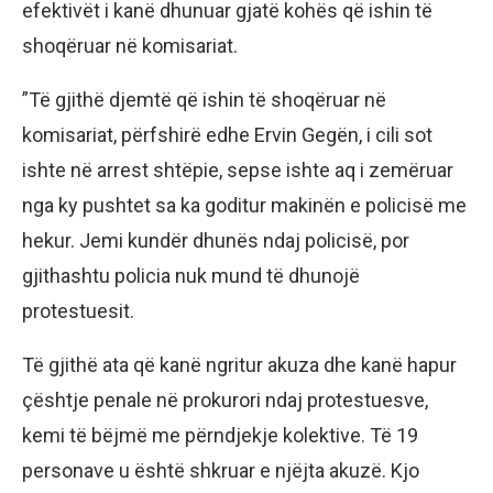
efektivët i kanë dhunuar gjatë kohës që ishin të
shoqëruar në komisariat.
”Të gjithë djemtë që ishin të shoqëruar në
komisariat, përfshirë edhe Ervin Gegën, i cili sot
ishte në arrest shtëpie, sepse ishte aq i zemëruar
nga ky pushtet sa ka goditur makinën e policisë me
hekur. Jemi kundër dhunës ndaj policisë, por
gjithashtu policia nuk mund të dhunojë
protestuesit.
Të gjithë ata që kanë ngritur akuza dhe kanë hapur
çështje penale në prokurori ndaj protestuesve,
kemi të bëjmë me përndjekje kolektive. Të 19
personave u është shkruar e njëjta akuzë. Kjo