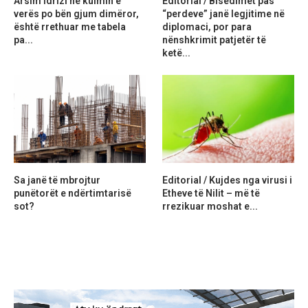
Arsim Idrizi në kulmin e
Editorial / Bisedimet pas
verës po bën gjum dimëror,
“perdeve” janë legjitime në
është rrethuar me tabela
diplomaci, por para
pa...
nënshkrimit patjetër të
ketë...
Sa janë të mbrojtur
Editorial / Kujdes nga virusi i
punëtorët e ndërtimtarisë
Etheve të Nilit – më të
sot?
rrezikuar moshat e...