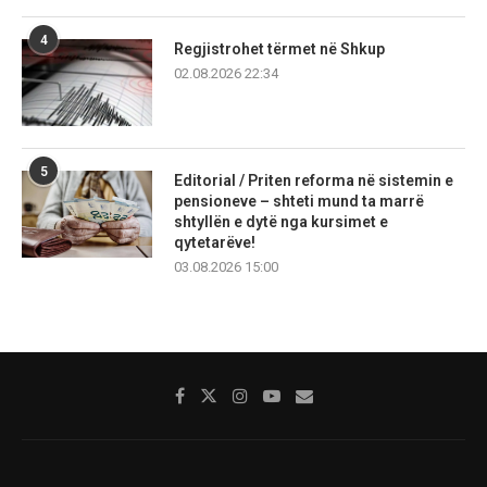
4
Regjistrohet tërmet në Shkup
02.08.2026 22:34
5
Editorial / Priten reforma në sistemin e
pensioneve – shteti mund ta marrë
shtyllën e dytë nga kursimet e
qytetarëve!
03.08.2026 15:00