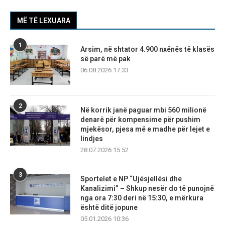
MË TË LEXUARA
1
Arsim, në shtator 4.900 nxënës të klasës
së parë më pak
06.08.2026 17:33
2
Në korrik janë paguar mbi 560 milionë
denarë për kompensime për pushim
mjekësor, pjesa më e madhe për lejet e
lindjes
28.07.2026 15:52
3
Sportelet e NP “Ujësjellësi dhe
Kanalizimi” – Shkup nesër do të punojnë
nga ora 7:30 deri në 15:30, e mërkura
është ditë jopune
05.01.2026 10:36