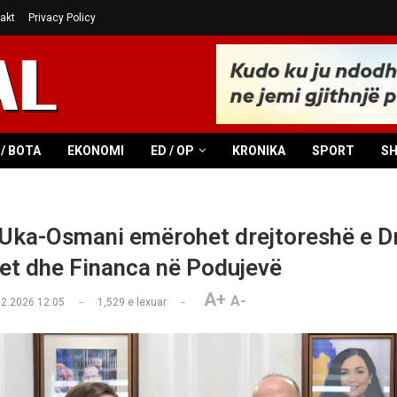
akt
Privacy Policy
/ BOTA
EKONOMI
ED / OP
KRONIKA
SPORT
S
Uka-Osmani emërohet drejtoreshë e Dr
et dhe Financa në Podujevë
A+
A-
02.2026 12:05
1,529
e lexuar