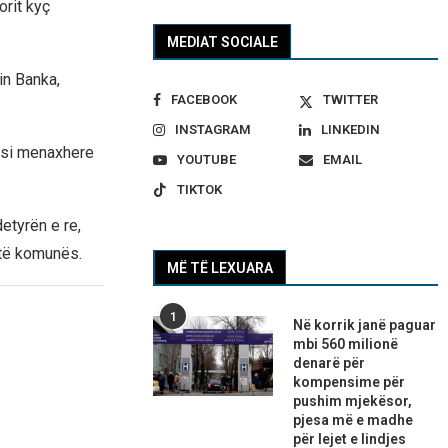
orit kyç
MEDIAT SOCIALE
in Banka,
FACEBOOK
TWITTER
INSTAGRAM
LINKEDIN
e si menaxhere
YOUTUBE
EMAIL
TIKTOK
etyrën e re,
 të komunës.
MË TË LEXUARA
1
Në korrik janë paguar
mbi 560 milionë
denarë për
kompensime për
pushim mjekësor,
pjesa më e madhe
për lejet e lindjes