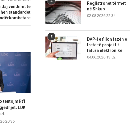
4
Regjistrohet tërmet
ndaj vendimit të
në Shkup
ohen standardet
02.08.2026 22:34
ndërkombëtare
5
DAP-i e fillon fazën e
tretë të projektit
fatura elektronike
04.06.2026 13:52
o tentojmë t’i
KDI: Kuvendi duhet të
Kuvendi jep de
jedhjet, LDK
konstituohet deri nesër,
sotme, ia
et...
negociatat...
06.08.2
026 20:36
06.08.2026 16:55