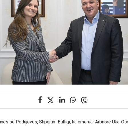
unës së Podujevës, Shpejtim Bulliqi, ka emëruar Arbnorë Uka-Os