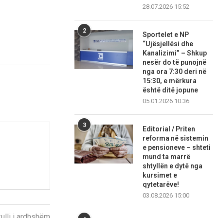
28.07.2026 15:52
2
Sportelet e NP
“Ujësjellësi dhe
Kanalizimi” – Shkup
nesër do të punojnë
nga ora 7:30 deri në
15:30, e mërkura
është ditë jopune
05.01.2026 10:36
3
Editorial / Priten
reforma në sistemin
e pensioneve – shteti
mund ta marrë
shtyllën e dytë nga
kursimet e
qytetarëve!
03.08.2026 15:00
kulli i ardhshëm