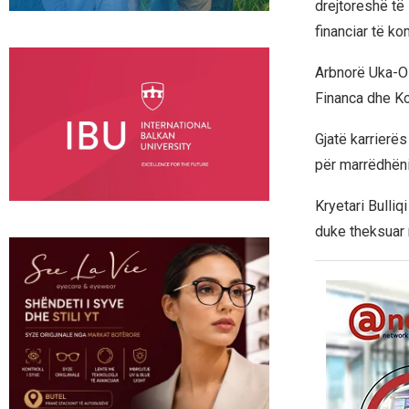
drejtoreshë të 
financiar të k
Arbnorë Uka-Os
Financa dhe Kon
Gjatë karrierës
për marrëdhën
Kryetari Bulli
duke theksuar 