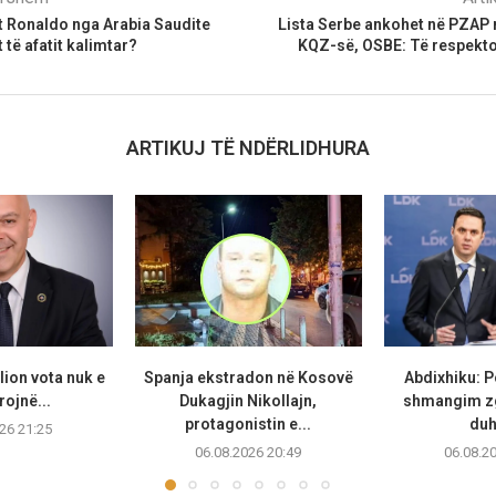
t Ronaldo nga Arabia Saudite
Lista Serbe ankohet në PZAP 
t të afatit kalimtar?
KQZ-së, OSBE: Të respekt
ARTIKUJ TË NDËRLIDHURA
ilion vota nuk e
Spanja ekstradon në Kosovë
Abdixhiku: P
ojnë...
Dukagjin Nikollajn,
shmangim zg
protagonistin e...
duh
26 21:25
06.08.2026 20:49
06.08.2