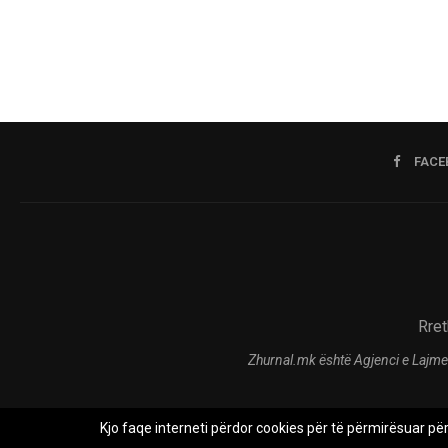
FACE
Rret
Zhurnal.mk është Agjenci e Lajme
Kjo faqe interneti përdor cookies për të përmirësuar pë