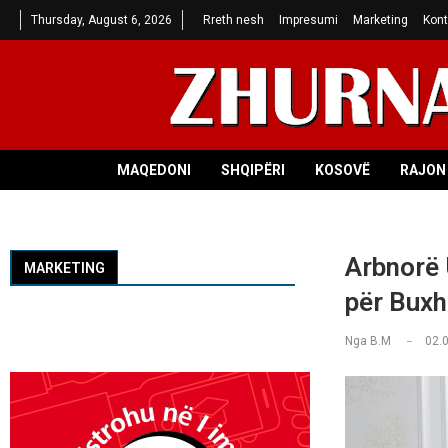
Thursday, August 6, 2026
Rreth nesh
Impresumi
Marketing
Kont
MAQEDONI
SHQIPËRI
KOSOVË
RAJON 
Arbnorë 
MARKETING
për Buxh
Nga
B.M
02.