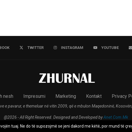
BOOK
TWITTER
INSTAGRAM
YOUTUBE
h nesh
Impresumi
Marketing
Kontakt
Privacy P
ve e pavarur, e themeluar në vitin 2009, që e mbulon Maqedoninë, Kosovën,
@2026 - All Right Reserved. Designed and Developed by
Anet.Com.Mk
rvojën tuaj. Ne do të supozojmë se jeni dakord me këtë, por mund të çreg