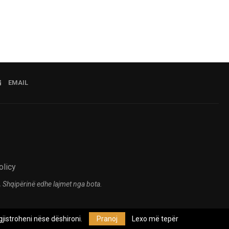
EMAIL
olicy
 Shqipërinë edhe lajmet nga bota.
jistroheni nëse dëshironi.
Pranoj
Lexo më tepër