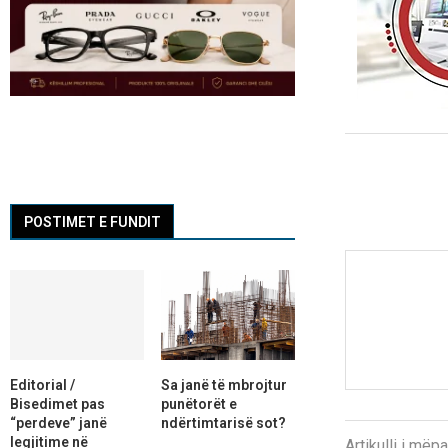
POSTIMET E FUNDIT
Editorial /
Sa janë të mbrojtur
Bisedimet pas
punëtorët e
“perdeve” janë
ndërtimtarisë sot?
legjitime në
Artikulli i më