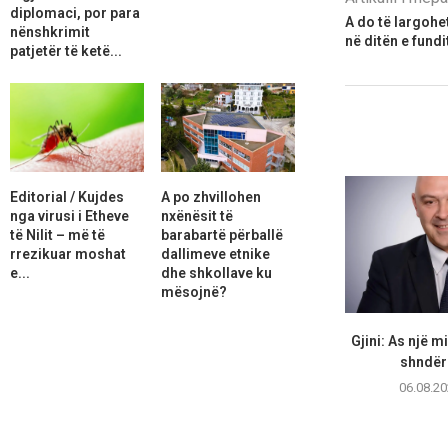
diplomaci, por para
A do të largohe
nënshkrimit
në ditën e fundi
patjetër të ketë...
Editorial / Kujdes
A po zhvillohen
nga virusi i Etheve
nxënësit të
të Nilit – më të
barabartë përballë
rrezikuar moshat
dallimeve etnike
e...
dhe shkollave ku
mësojnë?
Gjini: As një m
shndërr
06.08.20