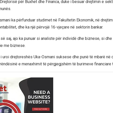
Drejtorisë për Buxhet dhe Financa, duke i besuar drejtimin e sekt
omunës.
mani ka përfunduar studimet në Fakultetin Ekonomik, në drejtim
tabilitet, dhe ka një përvojë 16-vjeçare në sektorin bankar.
 së saj, ajo ka punuar si analiste për individë dhe biznese, si dh
ie me biznese.
qi i uroi drejtoreshës Uka-Osmani suksese dhe punë të mbarë në d
rëndësinë e menaxhimit të përgjegjshëm të burimeve financiare