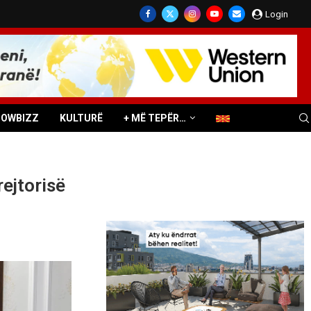
Login
HOWBIZZ
KULTURË
+ MË TEPËR…
ejtorisë