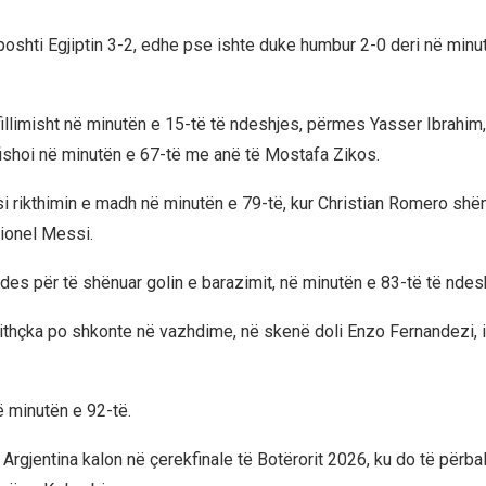
poshti Egjiptin 3-2, edhe pse ishte duke humbur 2-0 deri në minu
fillimisht në minutën e 15-të të ndeshjes, përmes Yasser Ibrahim,
ishoi në minutën e 67-të me anë të Mostafa Zikos.
isi rikthimin e madh në minutën e 79-të, kur Christian Romero shë
Lionel Messi.
des për të shënuar golin e barazimit, në minutën e 83-të të ndes
jithçka po shkonte në vazhdime, në skenë doli Enzo Fernandezi, i 
 minutën e 92-të.
 Argjentina kalon në çerekfinale të Botërorit 2026, ku do të përbal