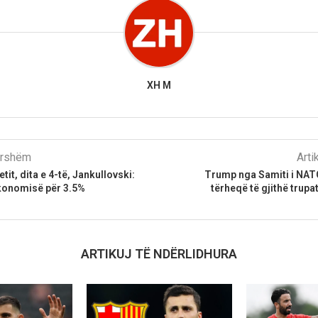
XH M
parshëm
Arti
etit, dita e 4-të, Jankullovski:
Trump nga Samiti i NAT
ekonomisë për 3.5%
tërheqë të gjithë trup
ARTIKUJ TË NDËRLIDHURA