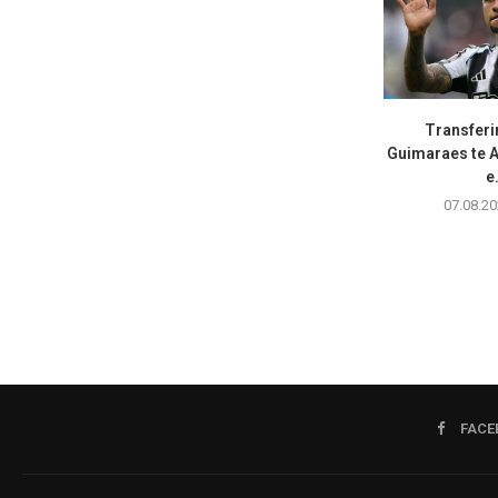
Transferi
Guimaraes te A
e.
07.08.20
FACE