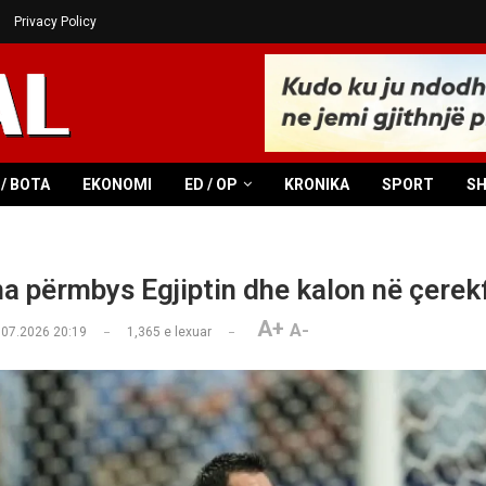
Privacy Policy
/ BOTA
EKONOMI
ED / OP
KRONIKA
SPORT
S
na përmbys Egjiptin dhe kalon në çerek
A+
A-
.07.2026 20:19
1,365
e lexuar