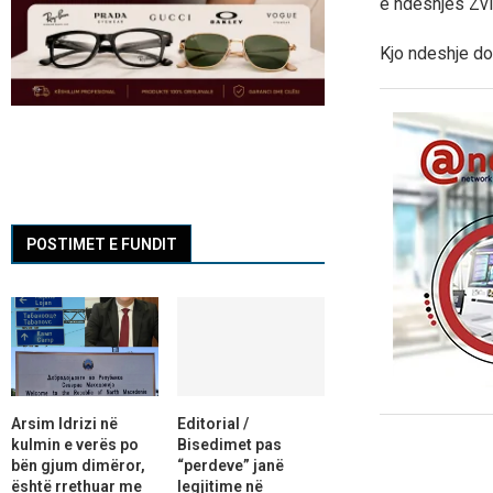
e ndeshjes Zvi
Kjo ndeshje do 
POSTIMET E FUNDIT
Arsim Idrizi në
Editorial /
kulmin e verës po
Bisedimet pas
bën gjum dimëror,
“perdeve” janë
është rrethuar me
legjitime në