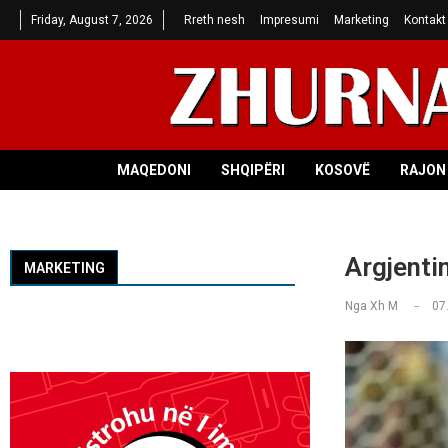
Friday, August 7, 2026
Rreth nesh
Impresumi
Marketing
Kontakt
MAQEDONI
SHQIPËRI
KOSOVË
RAJON 
Argjenti
MARKETING
Nga
Xh M
07