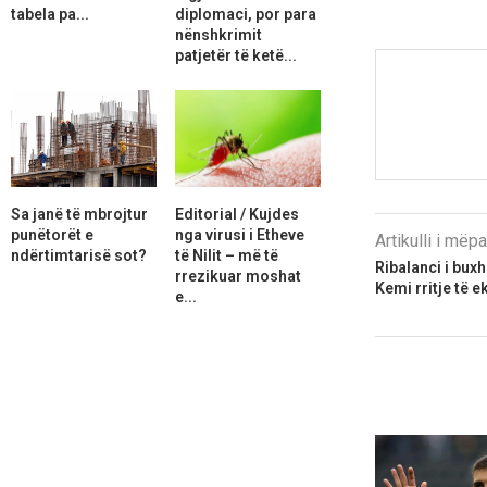
tabela pa...
diplomaci, por para
nënshkrimit
patjetër të ketë...
Sa janë të mbrojtur
Editorial / Kujdes
punëtorët e
nga virusi i Etheve
Artikulli i më
ndërtimtarisë sot?
të Nilit – më të
Ribalanci i buxh
rrezikuar moshat
Kemi rritje të 
e...