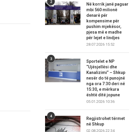
2
Në korrik janë paguar
mbi 560 milionë
denarë për
kompensime për
pushim mjekësor,
pjesa më e madhe
për lejet e lindjes
28.07.2026 15:52
3
Sportelet e NP
“Ujësjellësi dhe
Kanalizimi” – Shkup
nesër do të punojnë
nga ora 7:30 deri në
15:30, e mërkura
është ditë jopune
05.01.2026 10:36
4
Regjistrohet tërmet
në Shkup
02.08.2026 22:34