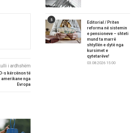
5
Editorial / Priten
reforma në sistemin
e pensioneve – shteti
mund ta marrë
shtyllën e dytë nga
kursimet e
qytetarëve!
03.08.2026 15:00
kulli i ardhshëm
O-s kërcënon të
at amerikane nga
Evropa