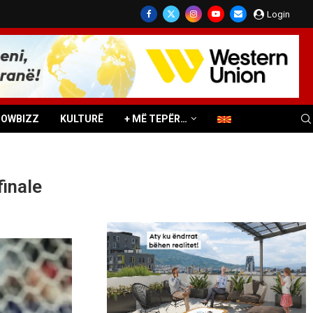
Login
HOWBIZZ
KULTURË
+ MË TEPËR…
finale