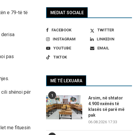
tën e 79-të të
MEDIAT SOCIALE
FACEBOOK
TWITTER
 derisa
INSTAGRAM
LINKEDIN
YOUTUBE
EMAIL
noi pas
TIKTOK
hjes.
MË TË LEXUARA
cili shënoi për
1
Arsim, në shtator
4.900 nxënës të
klasës së parë më
pak
06.08.2026 17:33
let me fituesin