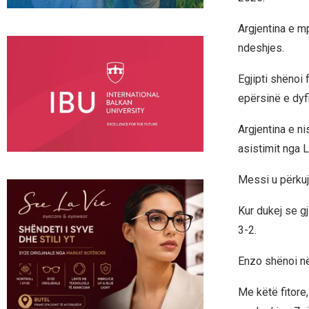
Argjentina e m
ndeshjes.
Egjipti shënoi 
epërsinë e dyf
Argjentina e n
asistimit nga 
Messi u përkuj
Kur dukej se g
3-2.
Enzo shënoi në
Me këtë fitore,