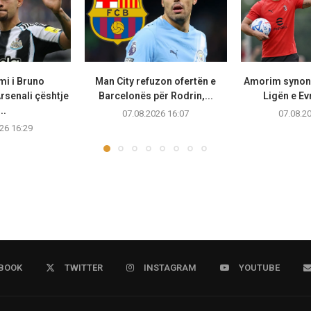
mi i Bruno
Man City refuzon ofertën e
Amorim synon
rsenali çështje
Barcelonës për Rodrin,...
Ligën e Ev
..
07.08.2026 16:07
07.08.2
26 16:29
BOOK
TWITTER
INSTAGRAM
YOUTUBE