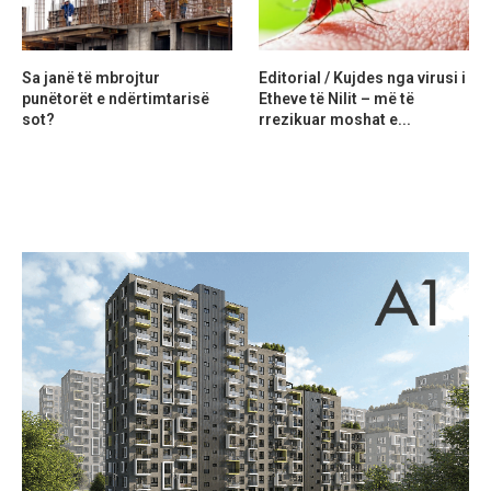
Sa janë të mbrojtur
Editorial / Kujdes nga virusi i
punëtorët e ndërtimtarisë
Etheve të Nilit – më të
sot?
rrezikuar moshat e...