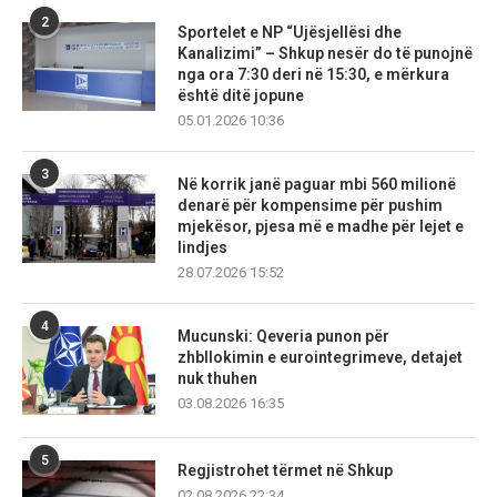
2
Sportelet e NP “Ujësjellësi dhe
Kanalizimi” – Shkup nesër do të punojnë
nga ora 7:30 deri në 15:30, e mërkura
është ditë jopune
05.01.2026 10:36
3
Në korrik janë paguar mbi 560 milionë
denarë për kompensime për pushim
mjekësor, pjesa më e madhe për lejet e
lindjes
28.07.2026 15:52
4
Mucunski: Qeveria punon për
zhbllokimin e eurointegrimeve, detajet
nuk thuhen
03.08.2026 16:35
5
Regjistrohet tërmet në Shkup
02.08.2026 22:34