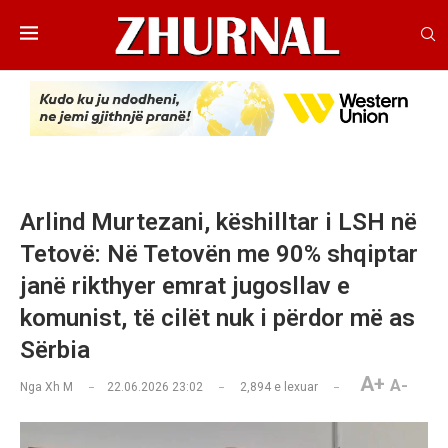
Arlind Murtezani, këshilltar i LSH në
Tetovë: Në Tetovën me 90% shqiptar
janë rikthyer emrat jugosllav e
komunist, të cilët nuk i përdor më as
Sërbia
A+
A-
Nga
Xh M
22.06.2026 23:02
2,894
e lexuar