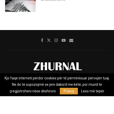
Kjo faqe interneti përdor cookies për të përmirësuar përvojën tuaj.
Rreth nesh
Impresumi
Marketing
Kontakt
Ne do të supozojmë se jeni dakord me këtë, por mund të
Privacy Policy
çregjistroheni nëse dëshironi.
Pranoj
Lexo më tepër
Zhurnal.mk është Agjenci e Lajmeve e pavarur, e themeluar në vitin
2009, që e mbulon Maqedoninë, Kosovën, Shqipërinë edhe lajmet
nga bota.