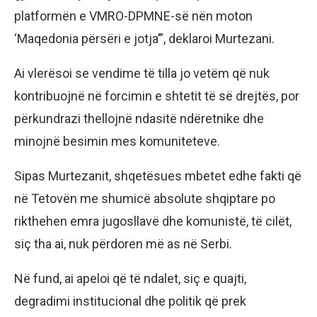
platformën e VMRO-DPMNE-së nën moton
‘Maqedonia përsëri e jotja’”, deklaroi Murtezani.
Ai vlerësoi se vendime të tilla jo vetëm që nuk
kontribuojnë në forcimin e shtetit të së drejtës, por
përkundrazi thellojnë ndasitë ndëretnike dhe
minojnë besimin mes komuniteteve.
Sipas Murtezanit, shqetësues mbetet edhe fakti që
në Tetovën me shumicë absolute shqiptare po
rikthehen emra jugosllavë dhe komunistë, të cilët,
siç tha ai, nuk përdoren më as në Serbi.
Në fund, ai apeloi që të ndalet, siç e quajti,
degradimi institucional dhe politik që prek