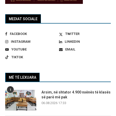
MEDIAT SOCIALE
FACEBOOK
TWITTER
INSTAGRAM
LINKEDIN
YOUTUBE
EMAIL
TIKTOK
MË TË LEXUARA
1
Arsim, në shtator 4.900 nxënës të klasës
së parë më pak
06.08.2026 17:33