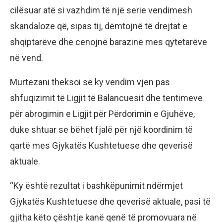
cilësuar atë si vazhdim të një serie vendimesh
skandaloze që, sipas tij, dëmtojnë të drejtat e
shqiptarëve dhe cenojnë barazinë mes qytetarëve
në vend.
Murtezani theksoi se ky vendim vjen pas
shfuqizimit të Ligjit të Balancuesit dhe tentimeve
për abrogimin e Ligjit për Përdorimin e Gjuhëve,
duke shtuar se bëhet fjalë për një koordinim të
qartë mes Gjykatës Kushtetuese dhe qeverisë
aktuale.
“Ky është rezultat i bashkëpunimit ndërmjet
Gjykatës Kushtetuese dhe qeverisë aktuale, pasi të
gjitha këto çështje kanë qenë të promovuara në