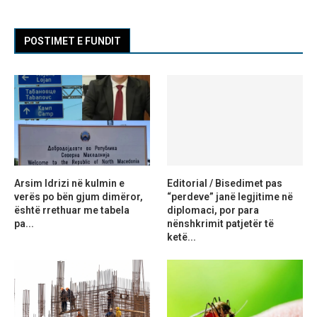
POSTIMET E FUNDIT
Arsim Idrizi në kulmin e
Editorial / Bisedimet pas
verës po bën gjum dimëror,
“perdeve” janë legjitime në
është rrethuar me tabela
diplomaci, por para
pa...
nënshkrimit patjetër të
ketë...