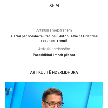
XH M
Artikulli i mëparshëm
Alarmi për bombë te Stacioni i Autobusëve në Prishtinë
rezulton i rremë
Artikulli i ardhshëm
Parashikimi i motit për sot
ARTIKUJ TË NDËRLIDHURA