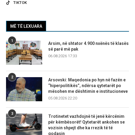
TIKTOK
MË TË LEXUARA
1
Arsim, në shtator 4.900 nxënës të klasës
së parë më pak
06.08.2026 17:33
2
Arsovski: Maqedonia po hyn në fazën e
“hiperpolitikës”, ndërsa qytetarët po
mësohen me dështimin e institucioneve
05.08.2026 22:20
3
Trotinetet vazhdojnë të jenë kërcënim
për këmbësorët! Qytetarët ankohen se
vozisin shpejt dhe ka rrezik të të
godasin