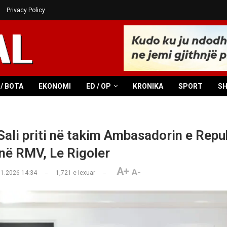
Privacy Policy
/ BOTA
EKONOMI
ED / OP
KRONIKA
SPORT
S
 Sali priti në takim Ambasadorin e Repu
në RMV, Le Rigoler
A+
A-
01.2026 14:34
1,721
e lexuar