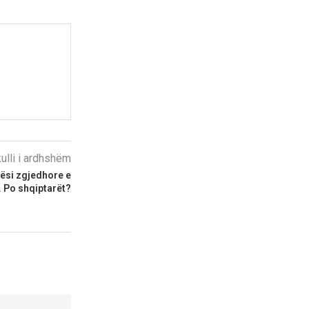
kulli i ardhshëm
njësi zgjedhore e
. Po shqiptarët?