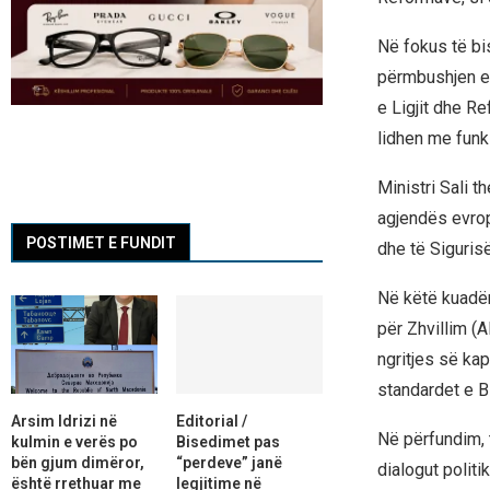
Në fokus të bi
përmbushjen e 
e Ligjit dhe R
lidhen me funk
Ministri Sali 
agjendës evrop
POSTIMET E FUNDIT
dhe të Sigurisë
Në këtë kuadër
për Zhvillim (
ngritjes së kap
standardet e B
Arsim Idrizi në
Editorial /
Në përfundim, 
kulmin e verës po
Bisedimet pas
bën gjum dimëror,
“perdeve” janë
dialogut polit
është rrethuar me
legjitime në