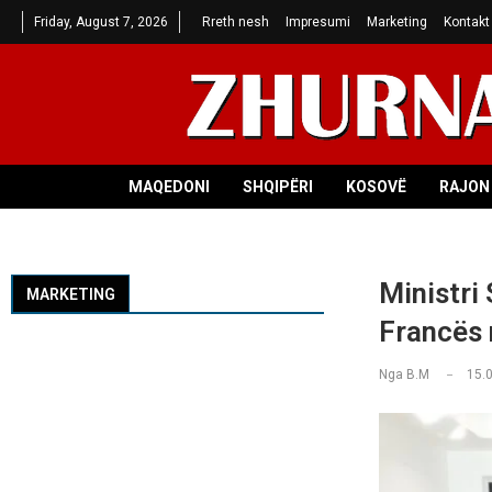
Friday, August 7, 2026
Rreth nesh
Impresumi
Marketing
Kontakt
MAQEDONI
SHQIPËRI
KOSOVË
RAJON 
Ministri
MARKETING
Francës 
Nga
B.M
15.