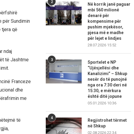
2
Në korrik janë paguar
mbi 560 milionë
përfshirë
denarë për
ve për Sundimin
kompensime për
pushim mjekësor,
 tjera që
pjesa më e madhe
për lejet e lindjes
28.07.2026 15:52
r ndaj
kët të Jashtme
3
Sportelet e NP
imit.
“Ujësjellësi dhe
Kanalizimi” – Shkup
nesër do të punojnë
ncinë Franceze
nga ora 7:30 deri në
tucional dhe
15:30, e mërkura
është ditë jopune
 përafrimin me
05.01.2026 10:36
4
mëtejmë të
Regjistrohet tërmet
në Shkup
gjia,
02.08.2026 22:34