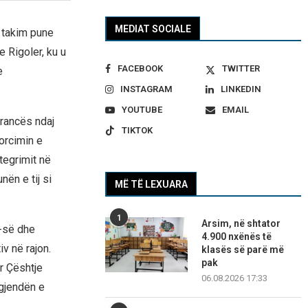
MEDIAT SOCIALE
ë takim pune
 Rigoler, ku u
FACEBOOK
TWITTER
e
INSTAGRAM
LINKEDIN
YOUTUBE
EMAIL
rancës ndaj
TIKTOK
orcimin e
tegrimit në
ën e tij si
MË TË LEXUARA
1
Arsim, në shtator
E-së dhe
4.900 nxënës të
v në rajon.
klasës së parë më
pak
ër Çështje
06.08.2026 17:33
Agjendën e