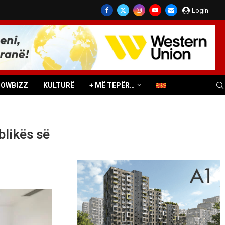
Login
HOWBIZZ
KULTURË
+ MË TEPËR…
blikës së