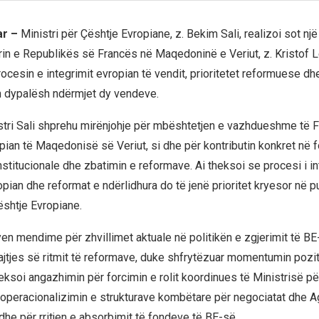
ar –
Ministri për Çështje Evropiane, z. Bekim Sali, realizoi sot nj
 e Republikës së Francës në Maqedoninë e Veriut, z. Kristof Le
ocesin e integrimit evropian të vendit, prioritetet reformuese dh
 dypalësh ndërmjet dy vendeve.
stri Sali shprehu mirënjohje për mbështetjen e vazhdueshme të F
pian të Maqedonisë së Veriut, si dhe për kontributin konkret në f
stitucionale dhe zbatimin e reformave. Ai theksoi se procesi i in
ian dhe reformat e ndërlidhura do të jenë prioritet kryesor në pun
ështje Evropiane.
n mendime për zhvillimet aktuale në politikën e zgjerimit të B
ajtjes së ritmit të reformave, duke shfrytëzuar momentumin poziti
heksoi angazhimin për forcimin e rolit koordinues të Ministrisë p
 operacionalizimin e strukturave kombëtare për negociatat dhe 
dhe për rritjen e absorbimit të fondeve të BE-së.