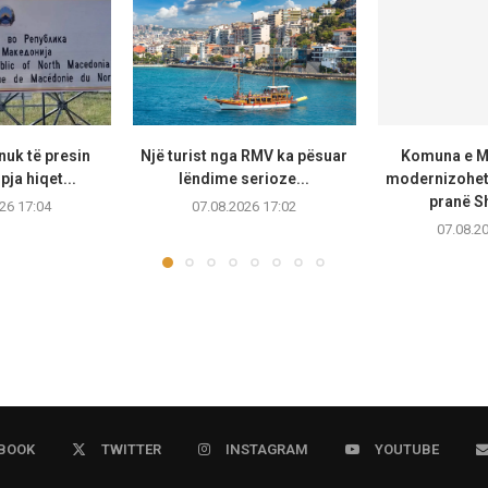
uk të presin
Një turist nga RMV ka pësuar
Komuna e Ma
pja hiqet...
lëndime serioze...
modernizohet 
pranë Sh
26 17:04
07.08.2026 17:02
07.08.2
BOOK
TWITTER
INSTAGRAM
YOUTUBE