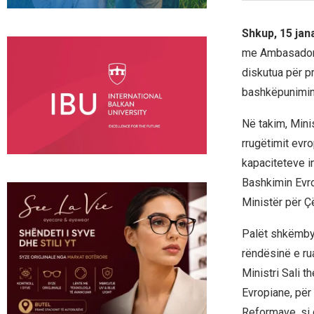
Shkup, 15 jan
me Ambasadorin
diskutua për pr
bashkëpunimin
Në takim, Mini
rrugëtimit evro
kapaciteteve in
Bashkimin Evrop
Ministër për Ç
Palët shkëmbye
rëndësinë e ru
Ministri Sali t
Evropiane, për
Reformave, si 