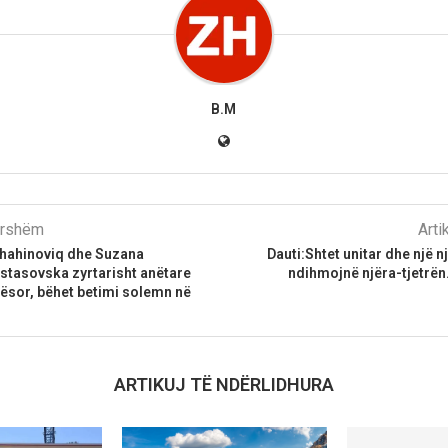
B.M
parshëm
Arti
Shahinoviq dhe Suzana
Dauti:Shtet unitar dhe një 
tasovska zyrtarisht anëtare
ndihmojnë njëra-tjetrën
yqësor, bëhet betimi solemn në
ARTIKUJ TË NDËRLIDHURA