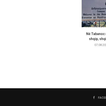
Në Tabanoc n
shqip, shqi
07.08.20
FACE