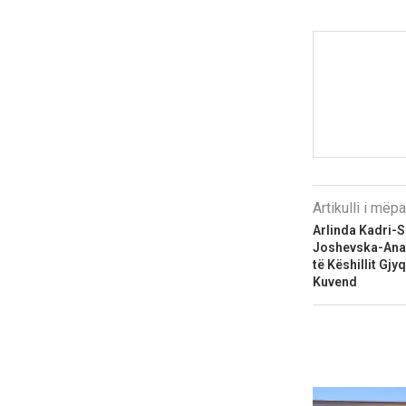
Artikulli i më
Arlinda Kadri-
Joshevska-Anas
të Këshillit Gj
Kuvend