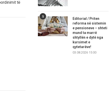
oordinimit të
5
Editorial / Priten
reforma në sistemin
e pensioneve – shteti
mund ta marrë
shtyllën e dytë nga
kursimet e
qytetarëve!
03.08.2026 15:00