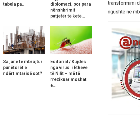
transformimi di
tabela pa...
diplomaci, por para
nënshkrimit
ngushtë në mbë
patjetër të ketë...
Sa janë të mbrojtur
Editorial / Kujdes
punëtorët e
nga virusi i Etheve
ndërtimtarisë sot?
të Nilit – më të
rrezikuar moshat
e...