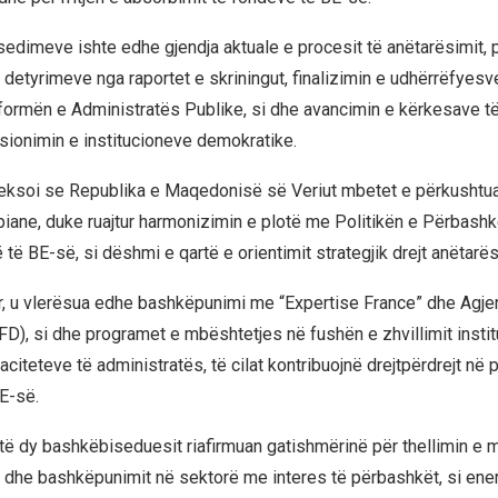
sedimeve ishte edhe gjendja aktuale e procesit të anëtarësimit, 
detyrimeve nga raportet e skriningut, finalizimin e udhërrëfyes
eformën e Administratës Publike, si dhe avancimin e kërkesave të
sionimin e institucioneve demokratike.
theksoi se Republika e Maqedonisë së Veriut mbetet e përkushtua
iane, duke ruajtur harmonizimin e plotë me Politikën e Përbash
 të BE-së, si dëshmi e qartë e orientimit strategjik drejt anëtarës
, u vlerësua edhe bashkëpunimi me “Expertise France” dhe Agje
AFD), si dhe programet e mbështetjes në fushën e zhvillimit insti
aciteteve të administratës, të cilat kontribuojnë drejtpërdrejt në
E-së.
të dy bashkëbiseduesit riafirmuan gatishmërinë për thellimin e 
ik dhe bashkëpunimit në sektorë me interes të përbashkët, si ener