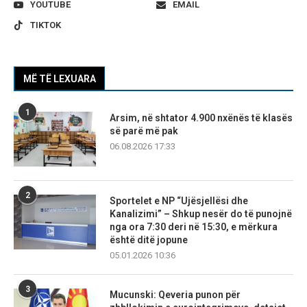
YOUTUBE
EMAIL
TIKTOK
MË TË LEXUARA
1
Arsim, në shtator 4.900 nxënës të klasës
së parë më pak
06.08.2026 17:33
2
Sportelet e NP “Ujësjellësi dhe
Kanalizimi” – Shkup nesër do të punojnë
nga ora 7:30 deri në 15:30, e mërkura
është ditë jopune
05.01.2026 10:36
3
Mucunski: Qeveria punon për