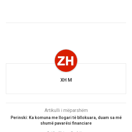
XH M
Artikulli i mëparshëm
Perinski: Ka komuna me llogari të bllokuara, duam sa më
shumë pavarësi financiare