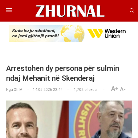
Arrestohen dy persona për sulmin
ndaj Mehanit në Skenderaj
A+
A-
Nga
Xh M
14.05.2026 22:44
1,702
e lexuar