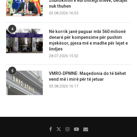
zhbllokimin e eurointegrimeve, detajet
nuk thuhen
03.08.2026 16:35
4
Në korrik janë paguar mbi 560 milionë
denarë për kompensime për pushim
mjekësor, pjesa më e madhe për lejet e
lindjes
28.07.2026 15:52
5
VMRO‑DPMNE: Maqedonia do të bëhet
vend më i mirë për të jetuar
03.08.2026 16:17