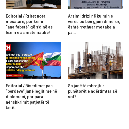
Editorial / Rritet nota
Arsim Idrizi në kulmin e
mesatare, por kemi
verës po bën gjum dimëror,
“analfabetë” që s’dinë as
është rrethuar me tabela
lexim e as matematikë!
pa...
Editorial / Bisedimet pas
Sa janë të mbrojtur
“perdeve” janë legjitime në
punëtorët e ndërtimtarisë
diplomaci, por para
sot?
nënshkrimit patjetër të
ketë...