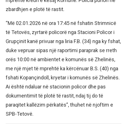
mprehtë kreun e kësaj Komune. Policia punon në
zbardhjen e plotë të rastit.
“Më 02.01.2026 në ora 17:45 në fshatin Strimnicë
të Tetovës, zyrtarë policorë nga Stacioni Policor i
Grupçinit kanë privuar nga liria F.B. (34) nga ky fshat,
duke vepruar sipas një raportimi paraprak se rreth
orës 10:00 në ambientet e komunës së Zhelinës,
me një mjet të mprehtë ka kërcënuar B.S. (40) nga
fshati Kopançindoll, kryetar i komunës së Zhelinës.
Ai është ndaluar në stacionin policor dhe pas
dokumentimit të plotë të rastit, ndaj tij do të
paraqitet kallëzim përkatës”, thuhet në njoftim e
SPB-Tetovë.