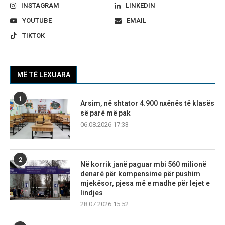
INSTAGRAM
LINKEDIN
YOUTUBE
EMAIL
TIKTOK
MË TË LEXUARA
1
Arsim, në shtator 4.900 nxënës të klasës
së parë më pak
06.08.2026 17:33
2
Në korrik janë paguar mbi 560 milionë
denarë për kompensime për pushim
mjekësor, pjesa më e madhe për lejet e
lindjes
28.07.2026 15:52