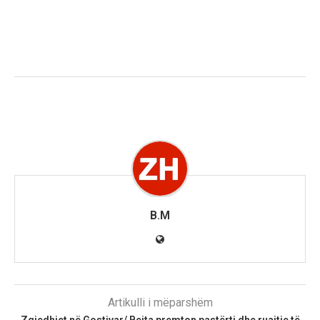
B.M
Artikulli i mëparshëm