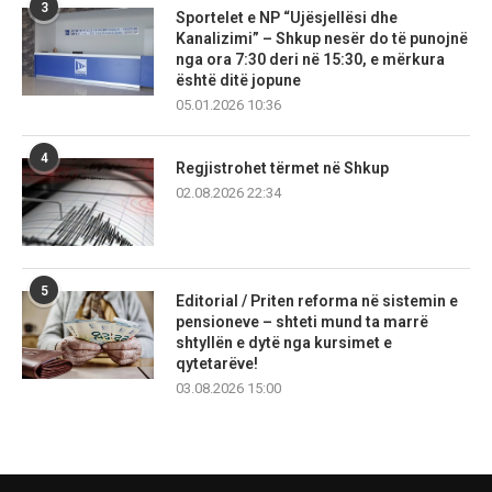
3
Sportelet e NP “Ujësjellësi dhe
Kanalizimi” – Shkup nesër do të punojnë
nga ora 7:30 deri në 15:30, e mërkura
është ditë jopune
05.01.2026 10:36
4
Regjistrohet tërmet në Shkup
02.08.2026 22:34
5
Editorial / Priten reforma në sistemin e
pensioneve – shteti mund ta marrë
shtyllën e dytë nga kursimet e
qytetarëve!
03.08.2026 15:00