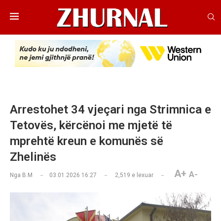
Arrestohet 34 vjeçari nga Strimnica e
Tetovës, kërcënoi me mjetë të
mprehtë kreun e komunës së
Zhelinës
A+
A-
Nga
B.M
03.01.2026 16:27
2,519
e lexuar