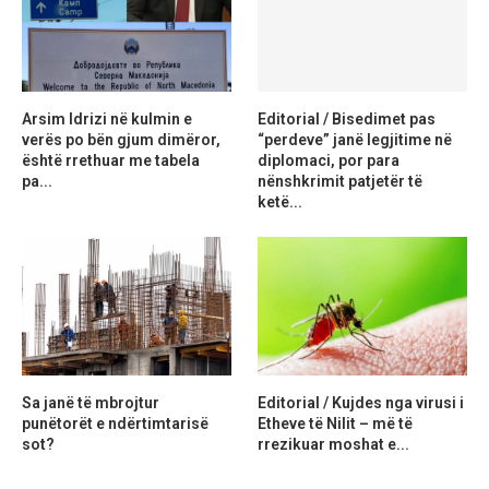
Arsim Idrizi në kulmin e
Editorial / Bisedimet pas
verës po bën gjum dimëror,
“perdeve” janë legjitime në
është rrethuar me tabela
diplomaci, por para
pa...
nënshkrimit patjetër të
ketë...
Sa janë të mbrojtur
Editorial / Kujdes nga virusi i
punëtorët e ndërtimtarisë
Etheve të Nilit – më të
sot?
rrezikuar moshat e...