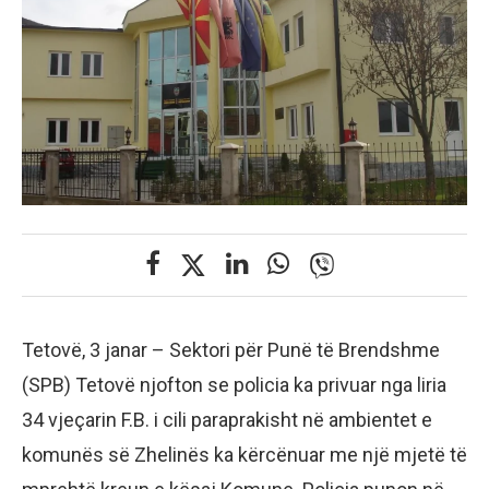
Tetovë, 3 janar – Sektori për Punë të Brendshme
(SPB) Tetovë njofton se policia ka privuar nga liria
34 vjeçarin F.B. i cili paraprakisht në ambientet e
komunës së Zhelinës ka kërcënuar me një mjetë të