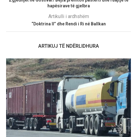
Zgjedhjet në Gostivar/ Bejta premton pastërti dhe ruajtje të
hapësirave të gjelbra
Artikulli i ardhshëm
“Doktrina II” dhe Rendi i Ri në Ballkan
ARTIKUJ TË NDËRLIDHURA