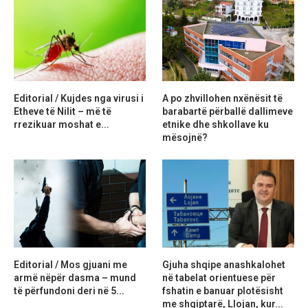
Editorial / Kujdes nga virusi i
A po zhvillohen nxënësit të
Etheve të Nilit – më të
barabartë përballë dallimeve
rrezikuar moshat e...
etnike dhe shkollave ku
mësojnë?
Editorial / Mos gjuani me
Gjuha shqipe anashkalohet
armë nëpër dasma – mund
në tabelat orientuese për
të përfundoni deri në 5...
fshatin e banuar plotësisht
me shqiptarë, Llojan, kur...