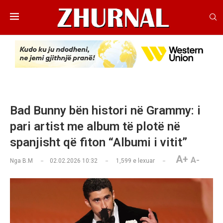
Bad Bunny bën histori në Grammy: i
pari artist me album të plotë në
spanjisht që fiton “Albumi i vitit”
A+
A-
Nga
B.M
02.02.2026 10:32
1,599
e lexuar