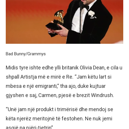
Bad Bunny/Grammys
Midis tyre ishte edhe ylli britanik Olivia Dean, e cila u
shpall Artistja më e mirë e Re. “Jam këtu lart si
mbesa e një emigranti,” tha ajo, duke kujtuar
gjyshen e saj, Carmen, pjesë e brezit Windrush.
“Unë jam një produkt i trimërisë dhe mendoj se
këta njerëz meritojnë të festohen. Ne nuk jemi
asgjë pa njëri-tjetrin”.