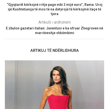
“Gjyqtarët kërkojnë rritje page mbi 2 mijë euro”, Rama: Uroj
që Kushtetuesja të mos të na detyrojë të kërkojmë ilaçe të
tjera
Artikulli i ardhshëm
E zbulon gazetari italian: Juventusi e ka ofruar Zhegroven në
marrëveshje shkëmbimi
ARTIKUJ TË NDËRLIDHURA