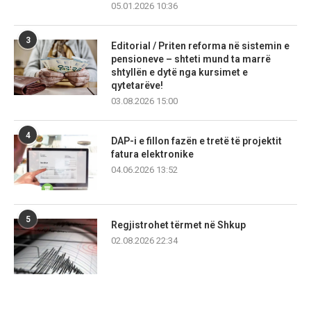
05.01.2026 10:36
3
Editorial / Priten reforma në sistemin e
pensioneve – shteti mund ta marrë
shtyllën e dytë nga kursimet e
qytetarëve!
03.08.2026 15:00
4
DAP-i e fillon fazën e tretë të projektit
fatura elektronike
04.06.2026 13:52
5
Regjistrohet tërmet në Shkup
02.08.2026 22:34