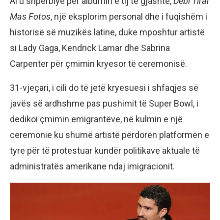
Ai u shpërblye për albumin e tij të gjashtë,
Debí Tirar
Mas Fotos
, një eksplorim personal dhe i fuqishëm i
historisë së muzikës latine, duke mposhtur artistë
si Lady Gaga, Kendrick Lamar dhe Sabrina
Carpenter për çmimin kryesor të ceremonisë.
31-vjeçari, i cili do të jetë kryesuesi i shfaqjes së
javës së ardhshme pas pushimit të Super Bowl, i
dedikoi çmimin emigrantëve, në kulmin e një
ceremonie ku shumë artistë përdorën platformën e
tyre për të protestuar kundër politikave aktuale të
administratës amerikane ndaj imigracionit.