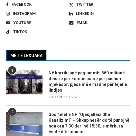
FACEBOOK
TWITTER
INSTAGRAM
LINKEDIN
YOUTUBE
EMAIL
TIKTOK
MË TË LEXUARA
1
Në korrik janë paguar mbi 560 milionë
denarë për kompensime për pushim
mjekësor, pjesa më e madhe për lejet e
lindjes
28.07.2026 15:52
2
Sportelet e NP “Ujësjellësi dhe
Kanalizimi” – Shkup nesër do të punojnë
nga ora 7:30 deri në 15:30, e mërkura
është ditë jopune