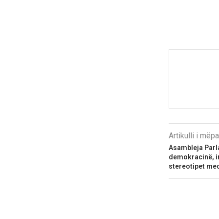
Artikulli i më
Asambleja Parl
demokracinë, in
stereotipet med