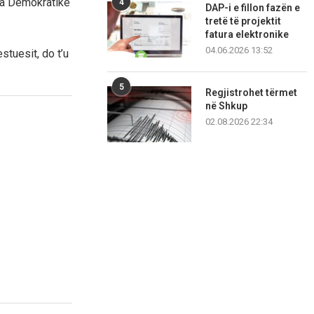
tia Demokratike
4
DAP-i e fillon fazën e
tretë të projektit
fatura elektronike
04.06.2026 13:52
tuesit, do t’u
5
Regjistrohet tërmet
në Shkup
02.08.2026 22:34