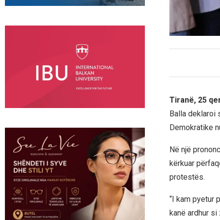
Tiranë, 25 qe
Balla deklaroi
Demokratike nu
Në një prononc
kërkuar përfaq
protestës.
“I kam pyetur 
kanë ardhur si