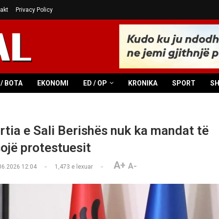
akt
Privacy Policy
/ BOTA
EKONOMI
ED / OP
KRONIKA
SPORT
S
artia e Sali Berishës nuk ka mandat të
ojë protestuesit
A+
A-
06.2026 12:04
1,473
e lexuar