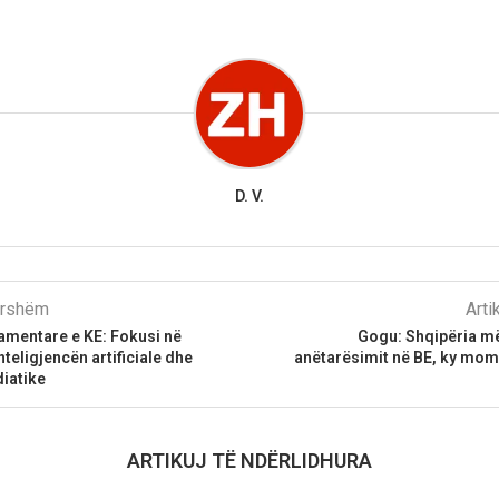
D. V.
parshëm
Arti
amentare e KE: Fokusi në
Gogu: Shqipëria më
teligjencën artificiale dhe
anëtarësimit në BE, ky mom
iatike
ARTIKUJ TË NDËRLIDHURA