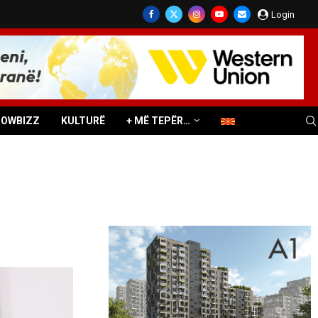
Login
HOWBIZZ
KULTURË
+ MË TEPËR…