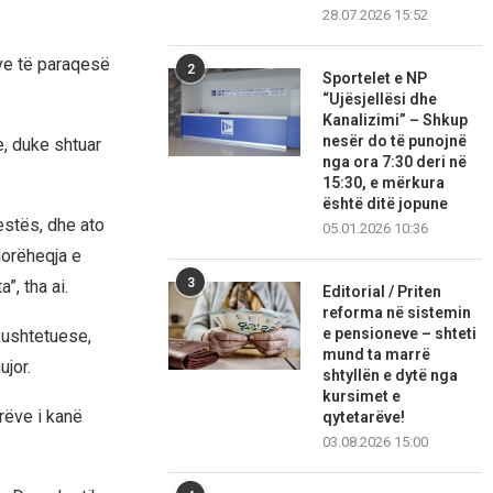
28.07.2026 15:52
sve të paraqesë
2
Sportelet e NP
“Ujësjellësi dhe
Kanalizimi” – Shkup
nesër do të punojnë
, duke shtuar
nga ora 7:30 deri në
15:30, e mërkura
është ditë jopune
estës, dhe ato
05.01.2026 10:36
dorëheqja e
3
”, tha ai.
Editorial / Priten
reforma në sistemin
e pensioneve – shteti
kushtetuese,
mund ta marrë
jor.
shtyllën e dytë nga
kursimet e
rëve i kanë
qytetarëve!
03.08.2026 15:00