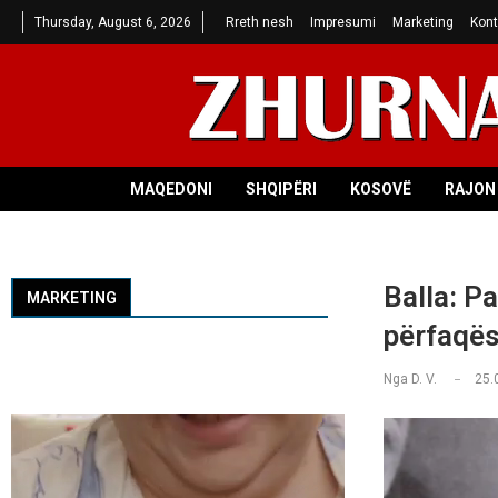
Thursday, August 6, 2026
Rreth nesh
Impresumi
Marketing
Kont
MAQEDONI
SHQIPËRI
KOSOVË
RAJON 
Balla: P
MARKETING
përfaqës
Nga
D. V.
25.