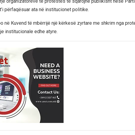
irrje organizatorëve të protestës të sqarojnë publikisht nëse Par
’i përfaqësuar ata në institucionet politike.
po në Kuvend të mbërrijë një kërkesë zyrtare me shkrim nga protes
je institucionale edhe atyre.