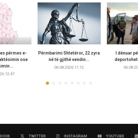
ses përmes e-
Përmbarimi Shtetëror, 22 zyra
I dënuar pë
aktësimin ose
në të gjithë vendin...
deportohet
imin...
06.08.2026 11:12
06.08.2
26 12:47
BOOK
TWITTER
INSTAGRAM
YOUTUBE