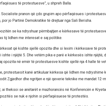
ërfaqësues të protestuesve”, u shpreh Balla.
tia Socialiste pranon që çdo grupim apo përfaqësues i protestue
, por jo Partinë Demokratike të drejtuar nga Sali Berisha.
pozitën se ka ndryshuar përmbajtjen e kërkesave të protestuesve
s tij lidhen me interesat e saj politike.
kërkesat që kishte sjellë opozita dhe si lexim i kërkesave të prot
ishte i njëjtë 5. Dhe vetëm pika e parë e kërkesës ishte njëjtë, 
j opozita në emër të protestuesve kishte sjellë nja 4 halle të veta
se, protestuesit kanë artikuluar kërkesa që lidhen me ndryshime 
odit Zgjedhor dhe ngritjen e një qeverie teknike me mandat 12-mu
, ai theksoi se anëtarët e mazhorancës në Konferencën e Kryeta
opozitës se nuk e njohin si përfaqësuese të protestës.