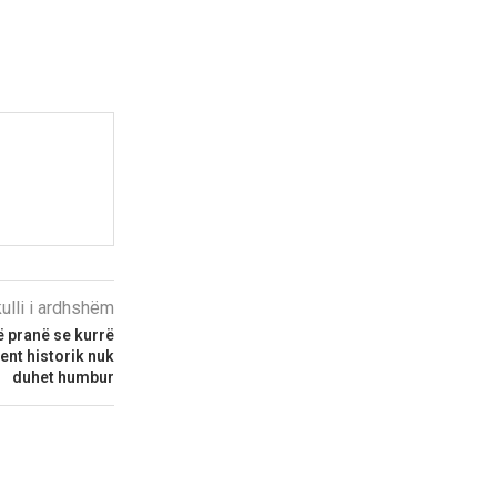
kulli i ardhshëm
 pranë se kurrë
ent historik nuk
duhet humbur