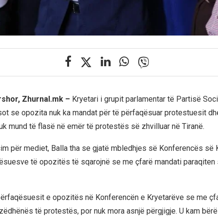
rshor, Zhurnal.mk –
Kryetari i grupit parlamentar të Partisë Soci
 sot se opozita nuk ka mandat për të përfaqësuar protestuesit dh
k mund të flasë në emër të protestës së zhvilluar në Tiranë.
im për mediet, Balla tha se gjatë mbledhjes së Konferencës së 
ësuesve të opozitës të sqarojnë se me çfarë mandati paraqiten
përfaqësuesit e opozitës në Konferencën e Kryetarëve se me çf
 zëdhënës të protestës, por nuk mora asnjë përgjigje. U kam bërë