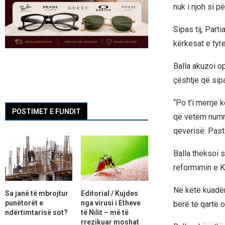
nuk i njoh si p
Sipas tij, Par
kërkesat e tyre
Balla akuzoi o
çështje që sipa
“Po t’i merrje 
POSTIMET E FUNDIT
që vetëm numri 
qeverisë. Pasta
Balla theksoi 
reformimin e K
Në këtë kuadër
Sa janë të mbrojtur
Editorial / Kujdes
punëtorët e
nga virusi i Etheve
bërë të qartë 
ndërtimtarisë sot?
të Nilit – më të
rrezikuar moshat