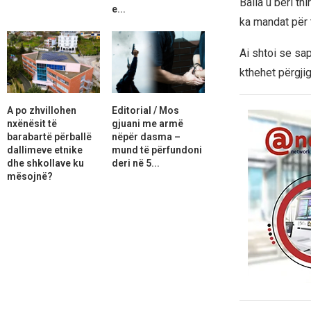
Balla u bëri th
e...
ka mandat për t
Ai shtoi se sa
kthehet përgjig
A po zhvillohen
Editorial / Mos
nxënësit të
gjuani me armë
barabartë përballë
nëpër dasma –
dallimeve etnike
mund të përfundoni
dhe shkollave ku
deri në 5...
mësojnë?