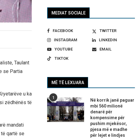
MEDIAT SOCIALE
FACEBOOK
TWITTER
INSTAGRAM
LINKEDIN
YOUTUBE
EMAIL
TIKTOK
aliste, Taulant
e se Partia
MË TË LEXUARA
Kryetarëve u ka
1
Në korrik janë paguar
 si zëdhënës të
mbi 560 milionë
denarë për
kompensime për
pushim mjekësor,
arë mandati
pjesa më e madhe
 të qartë se
për lejet e lindjes