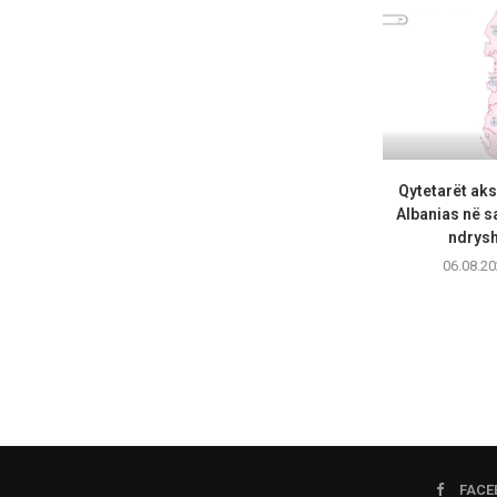
Qytetarët ak
Albanias në s
ndrysh
06.08.20
FACE