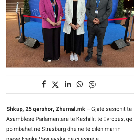
Shkup, 25 qershor, Zhurnal.mk –
Gjatë sesionit të
Asamblesë Parlamentare të Këshillit të Evropës, që
po mbahet në Strasburg dhe në të cilën marrin
pjesë Ivanka Vasilevska, në cilësinë e