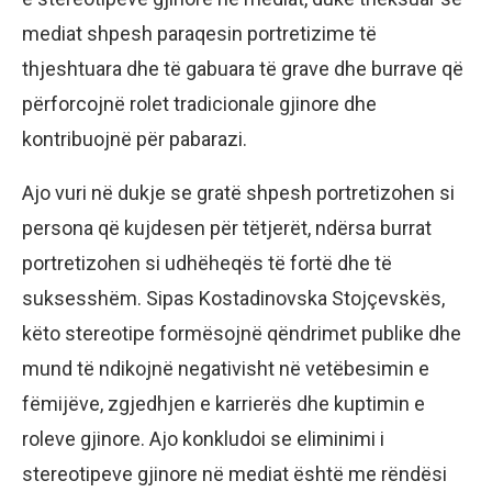
mediat shpesh paraqesin portretizime të
thjeshtuara dhe të gabuara të grave dhe burrave që
përforcojnë rolet tradicionale gjinore dhe
kontribuojnë për pabarazi.
Ajo vuri në dukje se gratë shpesh portretizohen si
persona që kujdesen për tëtjerët, ndërsa burrat
portretizohen si udhëheqës të fortë dhe të
suksesshëm. Sipas Kostadinovska Stojçevskës,
këto stereotipe formësojnë qëndrimet publike dhe
mund të ndikojnë negativisht në vetëbesimin e
fëmijëve, zgjedhjen e karrierës dhe kuptimin e
roleve gjinore. Ajo konkludoi se eliminimi i
stereotipeve gjinore në mediat është me rëndësi