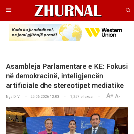
Asambleja Parlamentare e KE: Fokusi
në demokracinë, inteligjencën
artificiale dhe stereotipet mediatike
A+
A-
Nga
D. V.
25.06.2026 12:03
1,257
e lexuar