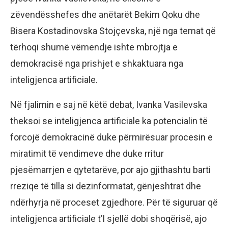
zëvendësshefes dhe anëtarët Bekim Qoku dhe
Bisera Kostadinovska Stojçevska, një nga temat që
tërhoqi shumë vëmendje ishte mbrojtja e
demokracisë nga prishjet e shkaktuara nga
inteligjenca artificiale.
Në fjalimin e saj në këtë debat, Ivanka Vasilevska
theksoi se inteligjenca artificiale ka potencialin të
forcojë demokracinë duke përmirësuar procesin e
miratimit të vendimeve dhe duke rritur
pjesëmarrjen e qytetarëve, por ajo gjithashtu barti
rreziqe të tilla si dezinformatat, gënjeshtrat dhe
ndërhyrja në proceset zgjedhore. Për të siguruar që
inteligjenca artificiale t’I sjellë dobi shoqërisë, ajo