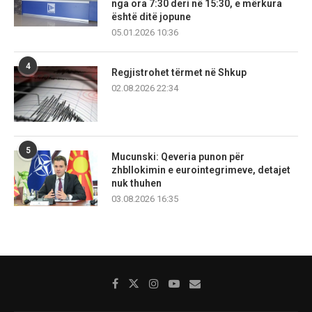
nga ora 7:30 deri në 15:30, e mërkura
është ditë jopune
05.01.2026 10:36
4
Regjistrohet tërmet në Shkup
02.08.2026 22:34
5
Mucunski: Qeveria punon për
zhbllokimin e eurointegrimeve, detajet
nuk thuhen
03.08.2026 16:35