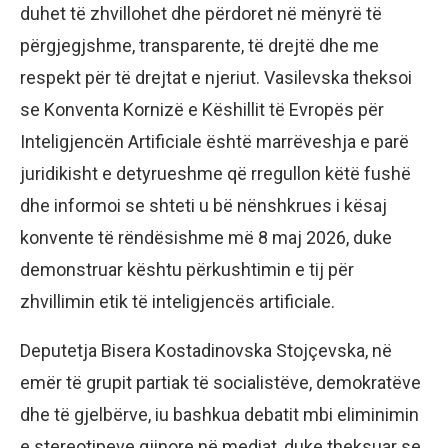
duhet të zhvillohet dhe përdoret në mënyrë të
përgjegjshme, transparente, të drejtë dhe me
respekt për të drejtat e njeriut. Vasilevska theksoi
se Konventa Kornizë e Këshillit të Evropës për
Inteligjencën Artificiale është marrëveshja e parë
juridikisht e detyrueshme që rregullon këtë fushë
dhe informoi se shteti u bë nënshkrues i kësaj
konvente të rëndësishme më 8 maj 2026, duke
demonstruar kështu përkushtimin e tij për
zhvillimin etik të inteligjencës artificiale.
Deputetja Bisera Kostadinovska Stojçevska, në
emër të grupit partiak të socialistëve, demokratëve
dhe të gjelbërve, iu bashkua debatit mbi eliminimin
e stereotipeve gjinore në mediat, duke theksuar se