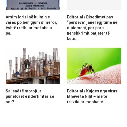
Arsim Idrizi në kulmin e
Editorial / Bisedimet pas
verës po bën gjum dimëror,
“perdeve” janë legjitime në
është rrethuar me tabela
diplomaci, por para
pa...
nënshkrimit patjetër të
ketë...
Sa janë të mbrojtur
Editorial / Kujdes nga virusi i
punëtorët e ndërtimtarisë
Etheve të Nilit – më të
sot?
rrezikuar moshat e...