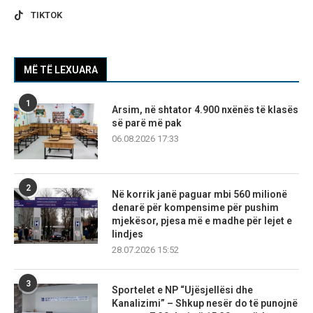
TIKTOK
MË TË LEXUARA
1
Arsim, në shtator 4.900 nxënës të klasës
së parë më pak
06.08.2026 17:33
2
Në korrik janë paguar mbi 560 milionë
denarë për kompensime për pushim
mjekësor, pjesa më e madhe për lejet e
lindjes
28.07.2026 15:52
3
Sportelet e NP “Ujësjellësi dhe
Kanalizimi” – Shkup nesër do të punojnë