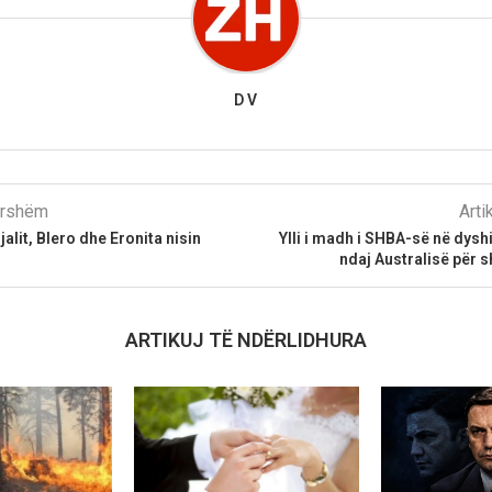
D V
parshëm
Arti
jalit, Blero dhe Eronita nisin
Ylli i madh i SHBA-së në dys
ndaj Australisë për s
ARTIKUJ TË NDËRLIDHURA