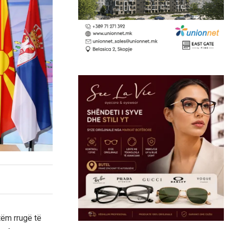
tëm rrugë të