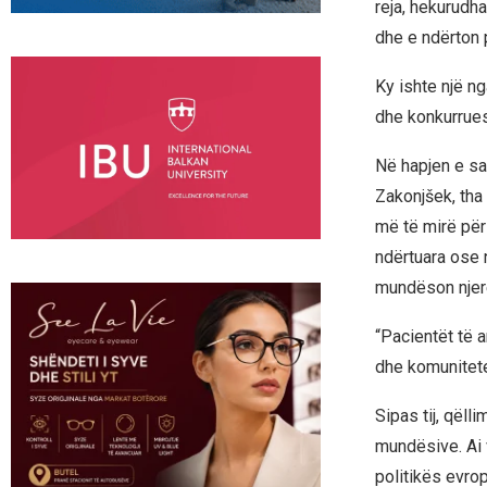
reja, hekurudh
dhe e ndërton 
Ky ishte një ng
dhe konkurrues
Në hapjen e sam
Zakonjšek, tha 
më të mirë për
ndërtuara ose n
mundëson njer
“Pacientët të a
dhe komunitete
Sipas tij, qëlli
mundësive. Ai 
politikës evrop