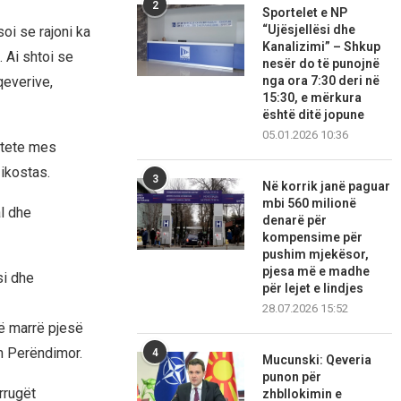
2
Sportelet e NP
“Ujësjellësi dhe
oi se rajoni ka
Kanalizimi” – Shkup
 Ai shtoi se
nesër do të punojnë
nga ora 7:30 deri në
qeverive,
15:30, e mërkura
është ditë jopune
05.01.2026 10:36
itete mes
zikostas.
3
Në korrik janë paguar
mbi 560 milionë
al dhe
denarë për
kompensime për
pushim mjekësor,
pjesa më e madhe
si dhe
për lejet e lindjes
28.07.2026 15:52
të marrë pjesë
in Perëndimor.
4
Mucunski: Qeveria
punon për
rrugët
zhbllokimin e