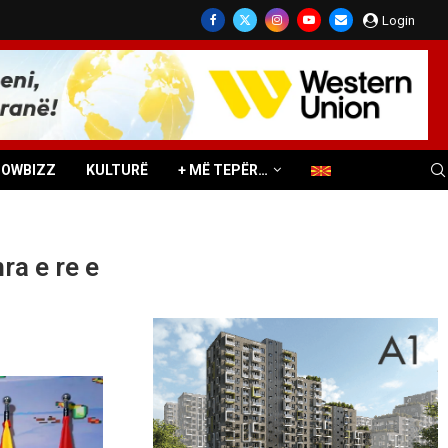
Login
HOWBIZZ
KULTURË
+ MË TEPËR…
ra e re e