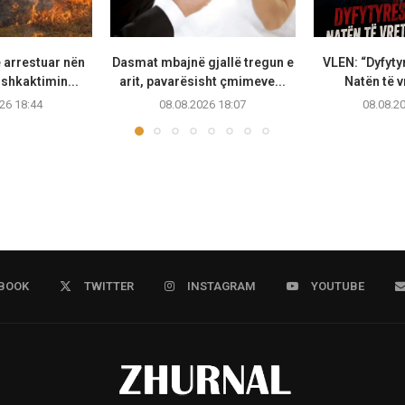
 arrestuar nën
Dasmat mbajnë gjallë tregun e
VLEN: “Dyfytyr
shkaktimin...
arit, pavarësisht çmimeve...
Natën të vr
26 18:44
08.08.2026 18:07
08.08.2
BOOK
TWITTER
INSTAGRAM
YOUTUBE