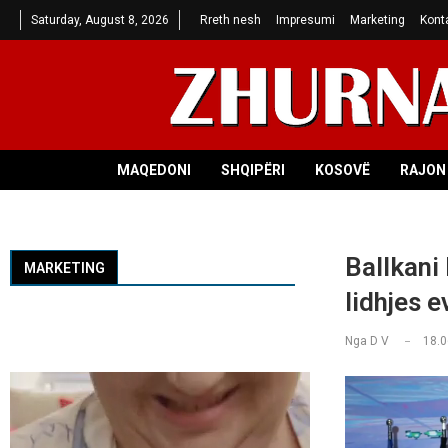
Saturday, August 8, 2026
Rreth nesh
Impresumi
Marketing
Kont
MAQEDONI
SHQIPËRI
KOSOVË
RAJON 
Ballkani
MARKETING
lidhjes 
Nga
D V
18.0