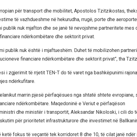
ropian për transport dhe mobilitet, Apostolos Tzitzikostas, theks
estime të vazhdueshme në hekurudha, rrugë, porte dhe aeroporte.
i publik nuk mjafton dhe se janë të nevojshme partneritete mes 
financiare ndërkombëtare dhe sektorit privat.
mi publik nuk është i mjaftueshëm. Duhet të mobilizohen partner
tucioneve financiare ndërkombëtare dhe sektorit privat”, tha Tzit
esi i zgjerimit të rrjetit TEN-T do të varet nga bashkëpunimi rajon
dhjes ndërkufitare.
elanikut marrin pjesë përfaqësues nga shtatë shtete evropiane, 
inanciare ndërkombëtare. Maqedoninë e Veriut e përfaqëson
istri dhe ministër i transportit, Aleksandar Nikoloski, i cili do 
skutim për prioritetet infrastrukturore dhe investimet në Ballkan
 ketë fokus të veçantë tek korridoret 8 dhe 10, të cilat janë ndër 