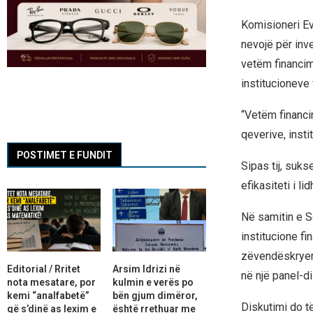
Komisioneri Ev
nevojë për inv
vetëm financim
institucioneve 
“Vetëm financi
qeverive, insti
POSTIMET E FUNDIT
Sipas tij, suks
efikasiteti i li
Në samitin e S
institucione f
zëvendëskryemin
Editorial / Rritet
Arsim Idrizi në
në një panel-di
nota mesatare, por
kulmin e verës po
kemi “analfabetë”
bën gjum dimëror,
Diskutimi do të
që s’dinë as lexim e
është rrethuar me