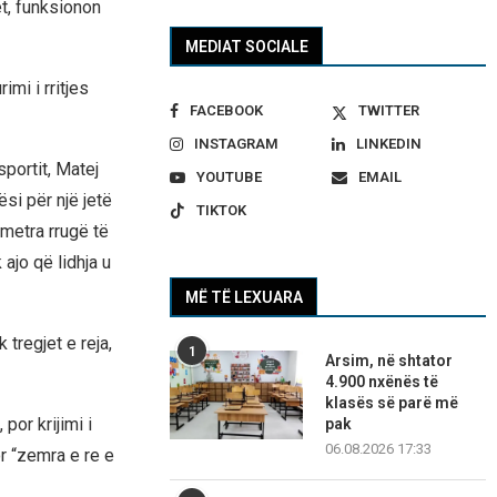
t, funksionon
MEDIAT SOCIALE
mi i rritjes
FACEBOOK
TWITTER
INSTAGRAM
LINKEDIN
sportit, Matej
YOUTUBE
EMAIL
si për një jetë
TIKTOK
metra rrugë të
ajo që lidhja u
MË TË LEXUARA
 tregjet e reja,
1
Arsim, në shtator
4.900 nxënës të
klasës së parë më
por krijimi i
pak
06.08.2026 17:33
r “zemra e re e