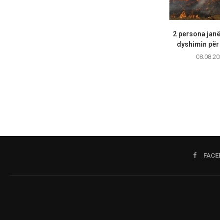
2 persona janë
dyshimin për 
08.08.20
FACE