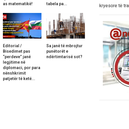
as matematikë!
tabela pa...
kryesore të tra
Editorial /
Sa janë të mbrojtur
Bisedimet pas
punëtorët e
“perdeve” janë
ndërtimtarisë sot?
legjitime në
diplomaci, por para
nënshkrimit
patjetër të ketë...