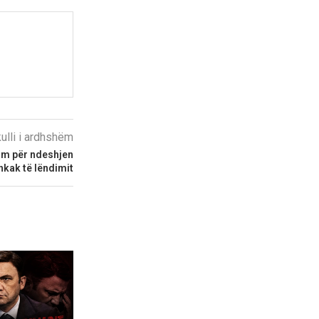
kulli i ardhshëm
him për ndeshjen
hkak të lëndimit