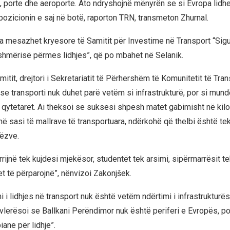
a, porte dhe aeroporte. Ato ndryshojnë mënyrën se si Evropa lidhe
pozicionin e saj në botë, raporton TRN, transmeton Zhurnal.
a mesazhet kryesore të Samitit për Investime në Transport “Siguri
hmërisë përmes lidhjes”, që po mbahet në Selanik.
itit, drejtori i Sekretariatit të Përhershëm të Komunitetit të Tran
se transporti nuk duhet parë vetëm si infrastrukturë, por si mundë
 qytetarët. Ai theksoi se suksesi shpesh matet gabimisht në kilo
ë sasi të mallrave të transportuara, ndërkohë që thelbi është tek 
ëzve.
rrijnë tek kujdesi mjekësor, studentët tek arsimi, sipërmarrësit tek
t të përparojnë”, nënvizoi Zakonjšek.
mi i lidhjes në transport nuk është vetëm ndërtimi i infrastrukturës, 
vlerësoi se Ballkani Perëndimor nuk është periferi e Evropës, po
iane për lidhje”.