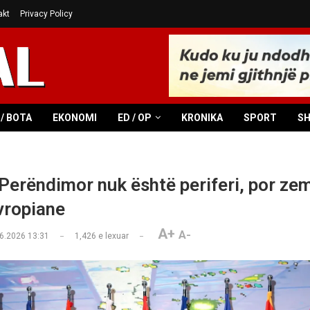
akt
Privacy Policy
/ BOTA
EKONOMI
ED / OP
KRONIKA
SPORT
S
 Perëndimor nuk është periferi, por zem
evropiane
A+
A-
6.2026 13:31
1,426
e lexuar