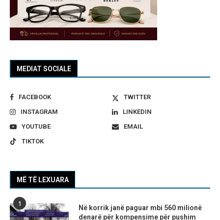
MEDIAT SOCIALE
FACEBOOK
TWITTER
INSTAGRAM
LINKEDIN
YOUTUBE
EMAIL
TIKTOK
MË TË LEXUARA
1
Në korrik janë paguar mbi 560 milionë
denarë për kompensime për pushim