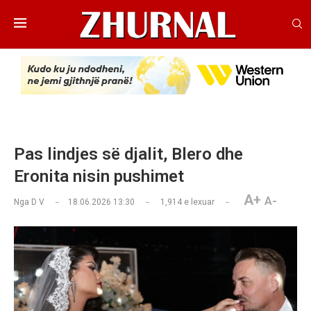
Pas lindjes së djalit, Blero dhe
Eronita nisin pushimet
A+
A-
Nga
D V
18.06.2026 13:30
1,914
e lexuar