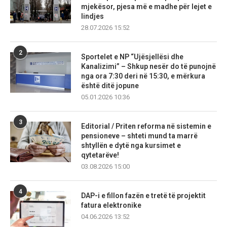
mjekësor, pjesa më e madhe për lejet e
lindjes
28.07.2026 15:52
2
Sportelet e NP “Ujësjellësi dhe
Kanalizimi” – Shkup nesër do të punojnë
nga ora 7:30 deri në 15:30, e mërkura
është ditë jopune
05.01.2026 10:36
3
Editorial / Priten reforma në sistemin e
pensioneve – shteti mund ta marrë
shtyllën e dytë nga kursimet e
qytetarëve!
03.08.2026 15:00
4
DAP-i e fillon fazën e tretë të projektit
fatura elektronike
04.06.2026 13:52