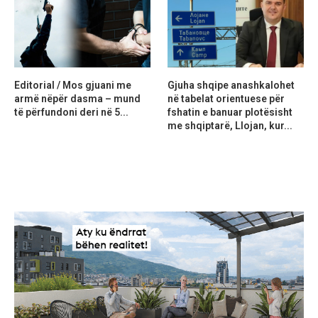
Editorial / Mos gjuani me
Gjuha shqipe anashkalohet
armë nëpër dasma – mund
në tabelat orientuese për
të përfundoni deri në 5...
fshatin e banuar plotësisht
me shqiptarë, Llojan, kur...