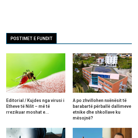
POSTIMET E FUNDIT
Editorial / Kujdes nga virusi i
A po zhvillohen nxënësit të
Etheve të Nilit – më të
barabartë përballë dallimeve
rrezikuar moshat e...
etnike dhe shkollave ku
mësojnë?