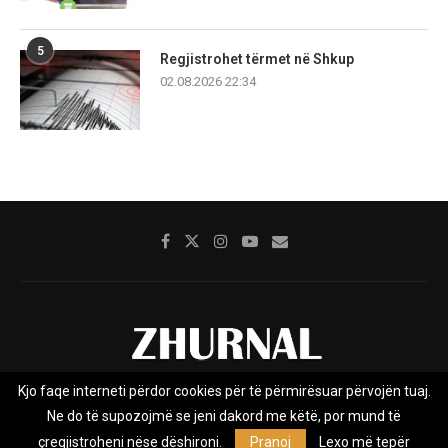
5
Regjistrohet tërmet në Shkup
02.08.2026 22:34
Kjo faqe interneti përdor cookies për të përmirësuar përvojën tuaj.
Rreth nesh
Impresumi
Marketing
Kontakt
Ne do të supozojmë se jeni dakord me këtë, por mund të
Privacy Policy
çregjistroheni nëse dëshironi.
Pranoj
Lexo më tepër