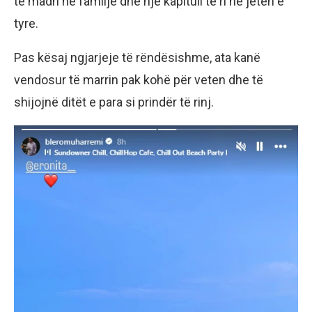
të madh në familje dhe një kapitull të ri në jetën e
tyre.
Pas kësaj ngjarjeje të rëndësishme, ata kanë
vendosur të marrin pak kohë për veten dhe të
shijojnë ditët e para si prindër të rinj.