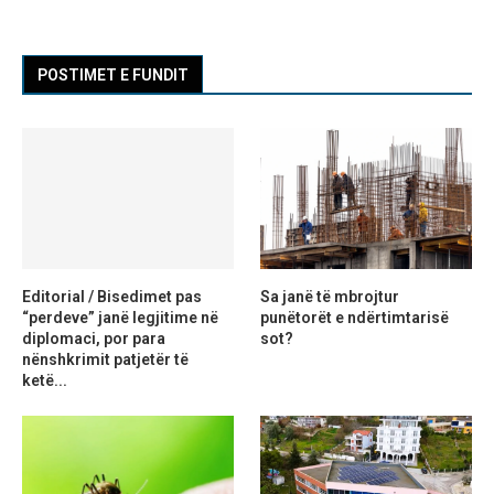
POSTIMET E FUNDIT
Editorial / Bisedimet pas
Sa janë të mbrojtur
“perdeve” janë legjitime në
punëtorët e ndërtimtarisë
diplomaci, por para
sot?
nënshkrimit patjetër të
ketë...