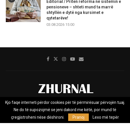
Editorial / Priten reforma në sistemin e
pensioneve – shteti mund ta marrë
shtyllën e dytë nga kursimet e
qytetarëve!
03.08.2026 15:00
Kjo faqe interneti përdor cookies për të përmirësuar përvojën tuaj.
Rreth nesh
Impresumi
Marketing
Kontakt
Ne do të supozojmë se jeni dakord me këtë, por mund të
Privacy Policy
çregjistroheni nëse dëshironi.
Pranoj
Lexo më tepër
Zhurnal.mk është Agjenci e Lajmeve e pavarur, e themeluar në vitin
2009, që e mbulon Maqedoninë, Kosovën, Shqipërinë edhe lajmet