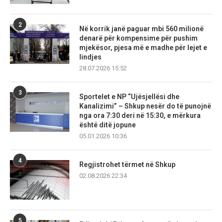
2
Në korrik janë paguar mbi 560 milionë
denarë për kompensime për pushim
mjekësor, pjesa më e madhe për lejet e
lindjes
28.07.2026 15:52
3
Sportelet e NP “Ujësjellësi dhe
Kanalizimi” – Shkup nesër do të punojnë
nga ora 7:30 deri në 15:30, e mërkura
është ditë jopune
05.01.2026 10:36
4
Regjistrohet tërmet në Shkup
02.08.2026 22:34
5