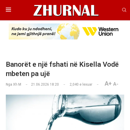
Banorët e një fshati në Kisella Vodë
mbeten pa ujë
A+
A-
Nga
Xh M
21.06.2026 18:20
2,040
e lexuar