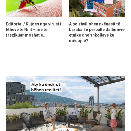
Editorial / Kujdes nga virusi i
A po zhvillohen nxënësit të
Etheve të Nilit – më të
barabartë përballë dallimeve
rrezikuar moshat e...
etnike dhe shkollave ku
mësojnë?