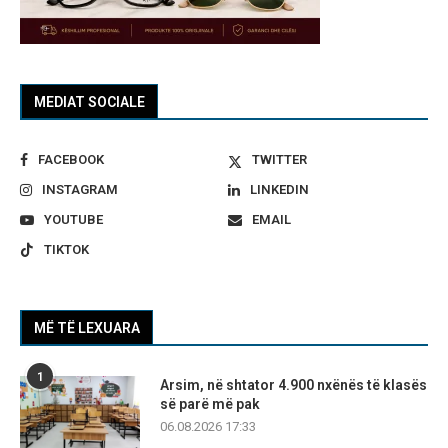
MEDIAT SOCIALE
FACEBOOK
TWITTER
INSTAGRAM
LINKEDIN
YOUTUBE
EMAIL
TIKTOK
MË TË LEXUARA
1
Arsim, në shtator 4.900 nxënës të klasës
së parë më pak
06.08.2026 17:33