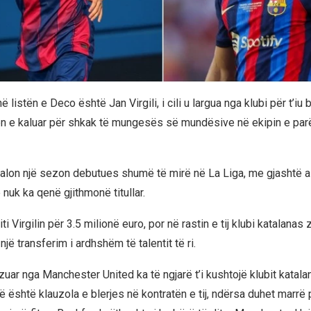
ë listën e Deco është Jan Virgili, i cili u largua nga klubi për t’iu
n e kaluar për shkak të mungesës së mundësive në ekipin e par
kalon një sezon debutues shumë të mirë në La Liga, me gjashtë a
nuk ka qenë gjithmonë titullar.
ti Virgilin për 3.5 milionë euro, por në rastin e tij klubi katalana
një transferim i ardhshëm të talentit të ri.
uar nga Manchester United ka të ngjarë t’i kushtojë klubit katala
që është klauzola e blerjes në kontratën e tij, ndërsa duhet marr