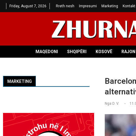
Friday, August 7, 2026
Rreth nesh
Impresumi
Marketing
Kontakt
MAQEDONI
SHQIPËRI
KOSOVË
RAJON 
Barcelona
MARKETING
alternat
Nga
D. V.
11.