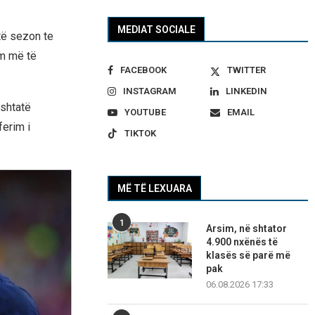
MEDIAT SOCIALE
ëtë sezon te
im më të
FACEBOOK
TWITTER
INSTAGRAM
LINKEDIN
 shtatë
YOUTUBE
EMAIL
ferim i
TIKTOK
MË TË LEXUARA
1
Arsim, në shtator
4.900 nxënës të
klasës së parë më
pak
06.08.2026 17:33