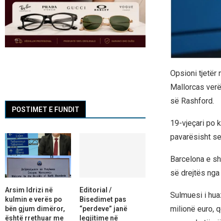
Opsioni tjetër n
Mallorcas verë
së Rashford.
POSTIMET E FUNDIT
19-vjeçari po 
pavarësisht se 
Barcelona e shi
së drejtës nga 
Arsim Idrizi në
Editorial /
Sulmuesi i huaz
kulmin e verës po
Bisedimet pas
milionë euro, 
bën gjum dimëror,
“perdeve” janë
është rrethuar me
legjitime në