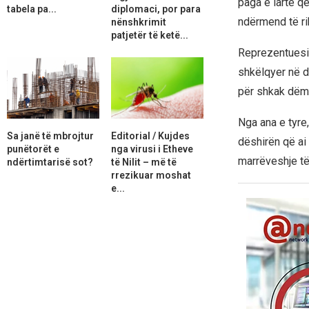
paga e lartë që
tabela pa...
diplomaci, por para
ndërmend të rik
nënshkrimit
patjetër të ketë...
Reprezentuesi 
shkëlqyer në d
për shkak dëmt
Nga ana e tyre,
Sa janë të mbrojtur
Editorial / Kujdes
dëshirën që ai
punëtorët e
nga virusi i Etheve
marrëveshje të
ndërtimtarisë sot?
të Nilit – më të
rrezikuar moshat
e...