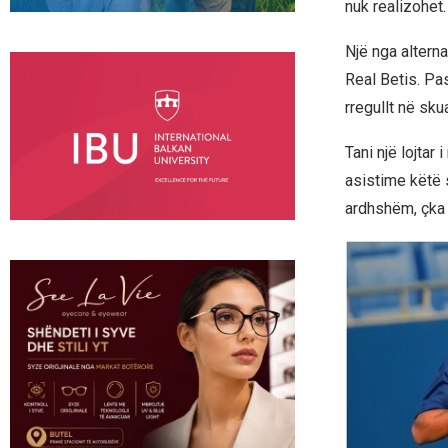
nuk realizohet.
Një nga alterna
Real Betis. Pas
rregullt në sku
Tani një lojtar
asistime këtë 
ardhshëm, çka 