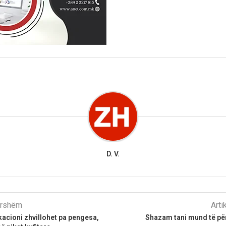
D. V.
parshëm
Arti
cioni zhvillohet pa pengesa,
Shazam tani mund të për