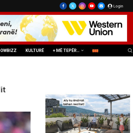
Login
HOWBIZZ
KULTURË
+ MË TEPËR…
it