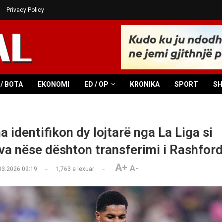
Privacy Policy
/ BOTA
EKONOMI
ED / OP
KRONIKA
SPORT
S
 identifikon dy lojtarë nga La Liga si
iva nëse dështon transferimi i Rashford
A+
A-
03.2026 09:19
1,763
e lexuar