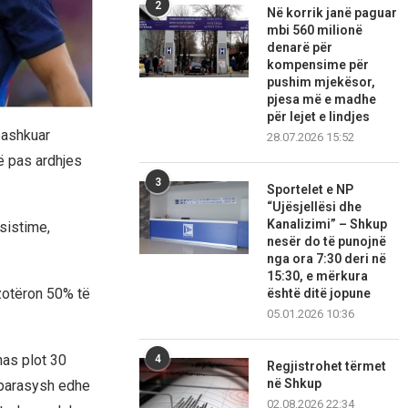
2
Në korrik janë paguar
mbi 560 milionë
denarë për
kompensime për
pushim mjekësor,
pjesa më e madhe
për lejet e lindjes
 bashkuar
28.07.2026 15:52
ë pas ardhjes
3
Sportelet e NP
“Ujësjellësi dhe
Kanalizimi” – Shkup
sistime,
nesër do të punojnë
nga ora 7:30 deri në
15:30, e mërkura
s zotëron 50% të
është ditë jopune
05.01.2026 10:36
nas plot 30
4
Regjistrohet tërmet
në Shkup
ë parasysh edhe
02.08.2026 22:34