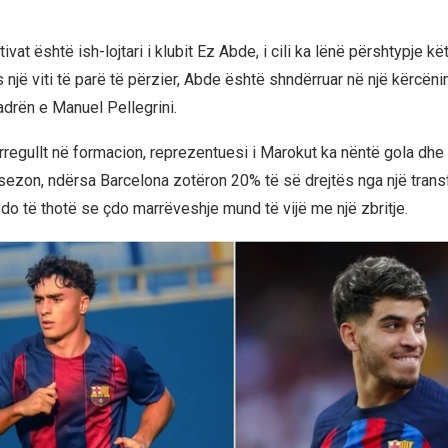
tivat është ish-lojtari i klubit Ez Abde, i cili ka lënë përshtypje k
 një viti të parë të përzier, Abde është shndërruar në një kërcën
adrën e Manuel Pellegrini.
 i rregullt në formacion, reprezentuesi i Marokut ka nëntë gola dhe
sezon, ndërsa Barcelona zotëron 20% të së drejtës nga një trans
do të thotë se çdo marrëveshje mund të vijë me një zbritje.