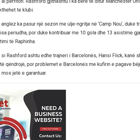
 ai përfiton. Rashford gjithashtu i ka bërë të ditur Manchester Un
thehet te klubi.
anglez ka pasur një sezon me ulje-ngritje në ‘Camp Nou’, duke t
isa periudha, por duke kontribuar me 10 gola dhe 13 asistime g
imi të Raphinha.
 si Rashford ashtu edhe trajneri i Barcelonës, Hansi Flick, kanë 
 të qëndrojë, por problemet e Barcelonës me kufirin e pagave bëj
 mos jetë e garantuar.