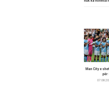
nuk ka vonesa n
Man City e shet
për 
07.08.20