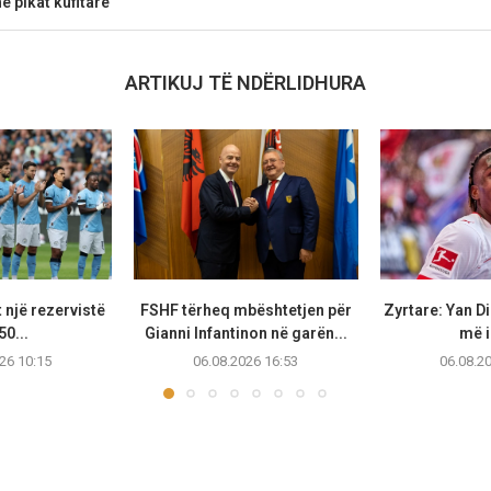
ë pikat kufitare
ARTIKUJ TË NDËRLIDHURA
 një rezervistë
FSHF tërheq mbështetjen për
Zyrtare: Yan D
50...
Gianni Infantinon në garën...
më i 
26 10:15
06.08.2026 16:53
06.08.2