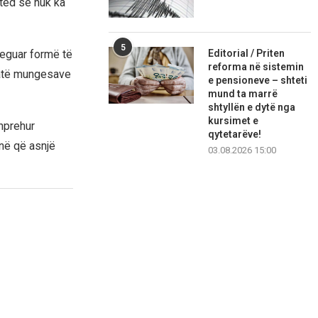
ited se nuk ka
5
Editorial / Priten
reguar formë të
reforma në sistemin
jatë mungesave
e pensioneve – shteti
mund ta marrë
shtyllën e dytë nga
kursimet e
shprehur
qytetarëve!
në që asnjë
03.08.2026 15:00