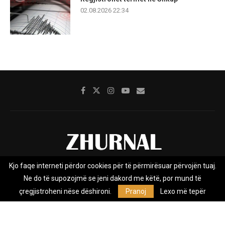
02.08.2026 22:34
Kjo faqe interneti përdor cookies për të përmirësuar përvojën tuaj.
Rreth nesh
Impresumi
Marketing
Kontakt
Ne do të supozojmë se jeni dakord me këtë, por mund të
Privacy Policy
çregjistroheni nëse dëshironi.
Pranoj
Lexo më tepër
Zhurnal.mk është Agjenci e Lajmeve e pavarur, e themeluar në vitin
2009, që e mbulon Maqedoninë, Kosovën, Shqipërinë edhe lajmet
nga bota.