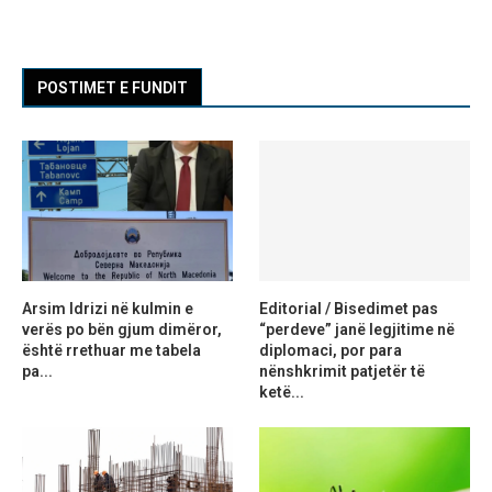
POSTIMET E FUNDIT
Arsim Idrizi në kulmin e
Editorial / Bisedimet pas
verës po bën gjum dimëror,
“perdeve” janë legjitime në
është rrethuar me tabela
diplomaci, por para
pa...
nënshkrimit patjetër të
ketë...