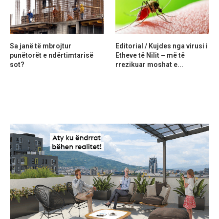
Sa janë të mbrojtur
Editorial / Kujdes nga virusi i
punëtorët e ndërtimtarisë
Etheve të Nilit – më të
sot?
rrezikuar moshat e...