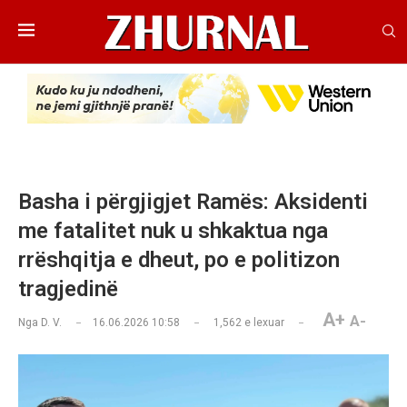
Basha i përgjigjet Ramës: Aksidenti
me fatalitet nuk u shkaktua nga
rrëshqitja e dheut, po e politizon
tragjedinë
A+
A-
Nga
D. V.
16.06.2026 10:58
1,562
e lexuar