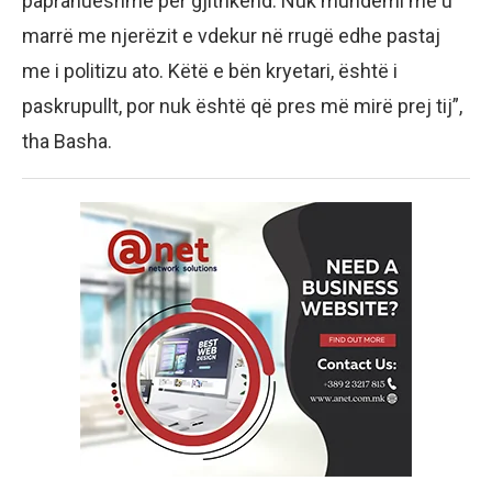
papranueshme për gjithkënd. Nuk mundemi me u
marrë me njerëzit e vdekur në rrugë edhe pastaj
me i politizu ato. Këtë e bën kryetari, është i
paskrupullt, por nuk është që pres më mirë prej tij”,
tha Basha.