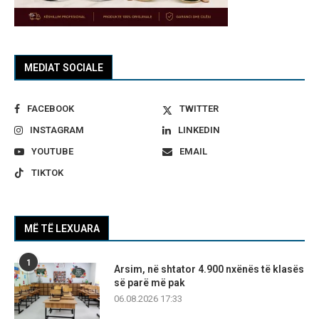
MEDIAT SOCIALE
FACEBOOK
TWITTER
INSTAGRAM
LINKEDIN
YOUTUBE
EMAIL
TIKTOK
MË TË LEXUARA
1
Arsim, në shtator 4.900 nxënës të klasës
së parë më pak
06.08.2026 17:33