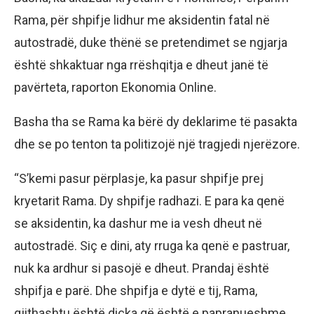
Rama, për shpifje lidhur me aksidentin fatal në
autostradë, duke thënë se pretendimet se ngjarja
është shkaktuar nga rrëshqitja e dheut janë të
pavërteta, raporton Ekonomia Online.
Basha tha se Rama ka bërë dy deklarime të pasakta
dhe se po tenton ta politizojë një tragjedi njerëzore.
“S’kemi pasur përplasje, ka pasur shpifje prej
kryetarit Rama. Dy shpifje radhazi. E para ka qenë
se aksidentin, ka dashur me ia vesh dheut në
autostradë. Siç e dini, aty rruga ka qenë e pastruar,
nuk ka ardhur si pasojë e dheut. Prandaj është
shpifja e parë. Dhe shpifja e dytë e tij, Rama,
gjithashtu është diçka që është e papranueshme,