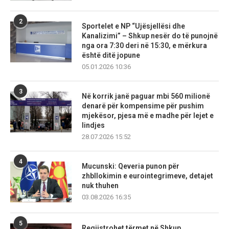
2
Sportelet e NP “Ujësjellësi dhe
Kanalizimi” – Shkup nesër do të punojnë
nga ora 7:30 deri në 15:30, e mërkura
është ditë jopune
05.01.2026 10:36
3
Në korrik janë paguar mbi 560 milionë
denarë për kompensime për pushim
mjekësor, pjesa më e madhe për lejet e
lindjes
28.07.2026 15:52
4
Mucunski: Qeveria punon për
zhbllokimin e eurointegrimeve, detajet
nuk thuhen
03.08.2026 16:35
5
Regjistrohet tërmet në Shkup