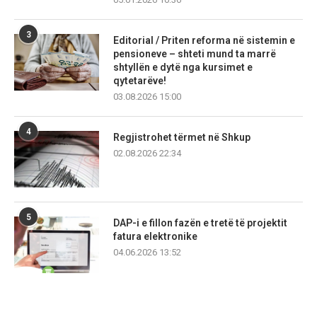
3
Editorial / Priten reforma në sistemin e
pensioneve – shteti mund ta marrë
shtyllën e dytë nga kursimet e
qytetarëve!
03.08.2026 15:00
4
Regjistrohet tërmet në Shkup
02.08.2026 22:34
5
DAP-i e fillon fazën e tretë të projektit
fatura elektronike
04.06.2026 13:52