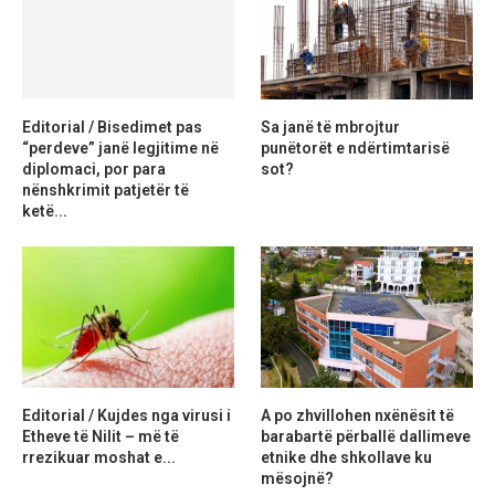
Editorial / Bisedimet pas
Sa janë të mbrojtur
“perdeve” janë legjitime në
punëtorët e ndërtimtarisë
diplomaci, por para
sot?
nënshkrimit patjetër të
ketë...
Editorial / Kujdes nga virusi i
A po zhvillohen nxënësit të
Etheve të Nilit – më të
barabartë përballë dallimeve
rrezikuar moshat e...
etnike dhe shkollave ku
mësojnë?