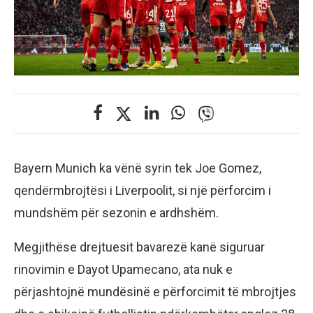
Bayern Munich ka vënë syrin tek Joe Gomez,
qendërmbrojtësi i Liverpoolit, si një përforcim i
mundshëm për sezonin e ardhshëm.
Megjithëse drejtuesit bavarezë kanë siguruar
rinovimin e Dayot Upamecano, ata nuk e
përjashtojnë mundësinë e përforcimit të mbrojtjes