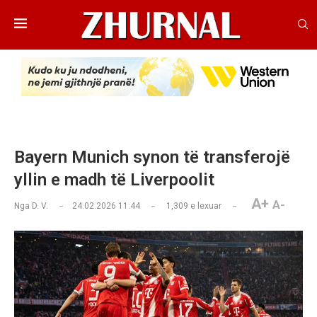
Bayern Munich synon të transferojë
yllin e madh të Liverpoolit
A+
A-
Nga
D. V.
24.02.2026 11:44
1,309
e lexuar