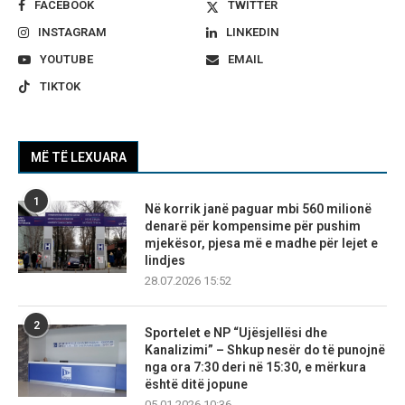
FACEBOOK
TWITTER
INSTAGRAM
LINKEDIN
YOUTUBE
EMAIL
TIKTOK
MË TË LEXUARA
1
Në korrik janë paguar mbi 560 milionë
denarë për kompensime për pushim
mjekësor, pjesa më e madhe për lejet e
lindjes
28.07.2026 15:52
2
Sportelet e NP “Ujësjellësi dhe
Kanalizimi” – Shkup nesër do të punojnë
nga ora 7:30 deri në 15:30, e mërkura
është ditë jopune
05.01.2026 10:36