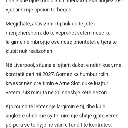
dhe e shikojnë futbollistin ndërkombëtar anglez 28-
vjeçar si një opsion tërheqës.
Megjithatë, aktivizimi i tij nuk do të jetë i
menjëhershëm: do të veprohet vetëm nëse ka
largime në mbrojtje ose nëse prioritetet e tjera të
klubit nuk realizohen.
Në Liverpool, situata e lojtarit duket e ndërlikuar, me
kontratë deri në 2027, Gomez ka humbur rolin
kryesor nën drejtimin e Arne Slot, duke luajtur
vetëm 743 minuta në 20 ndeshje këtë sezon.
Kjo mund të lehtësojë largimin e tij, dhe klubi
anglez e sheh me sy të mirë një shitje gjatë verës
përpara se të hyjë në vitin e fundit të kontratës.