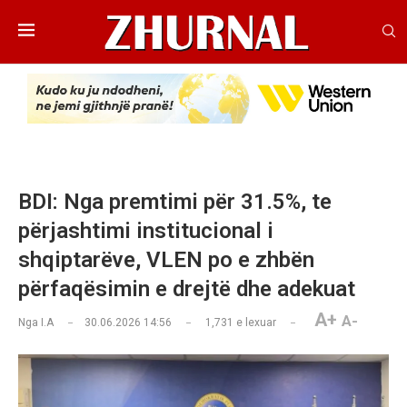
BDI: Nga premtimi për 31.5%, te
përjashtimi institucional i
shqiptarëve, VLEN po e zhbën
përfaqësimin e drejtë dhe adekuat
A+
A-
Nga
I.A
30.06.2026 14:56
1,731
e lexuar