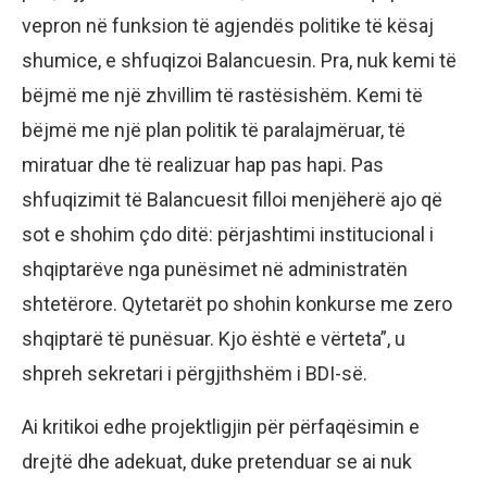
vepron në funksion të agjendës politike të kësaj
shumice, e shfuqizoi Balancuesin. Pra, nuk kemi të
bëjmë me një zhvillim të rastësishëm. Kemi të
bëjmë me një plan politik të paralajmëruar, të
miratuar dhe të realizuar hap pas hapi. Pas
shfuqizimit të Balancuesit filloi menjëherë ajo që
sot e shohim çdo ditë: përjashtimi institucional i
shqiptarëve nga punësimet në administratën
shtetërore. Qytetarët po shohin konkurse me zero
shqiptarë të punësuar. Kjo është e vërteta”, u
shpreh sekretari i përgjithshëm i BDI-së.
Ai kritikoi edhe projektligjin për përfaqësimin e
drejtë dhe adekuat, duke pretenduar se ai nuk