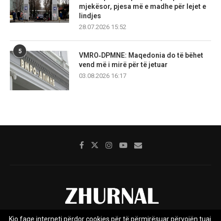
mjekësor, pjesa më e madhe për lejet e
lindjes
28.07.2026 15:52
5
VMRO‑DPMNE: Maqedonia do të bëhet
vend më i mirë për të jetuar
03.08.2026 16:17
Kjo faqe interneti përdor cookies për të përmirësuar përvojën tuaj.