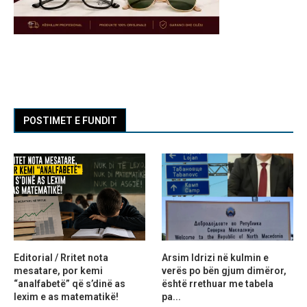
POSTIMET E FUNDIT
Editorial / Rritet nota
Arsim Idrizi në kulmin e
mesatare, por kemi
verës po bën gjum dimëror,
“analfabetë” që s’dinë as
është rrethuar me tabela
lexim e as matematikë!
pa...