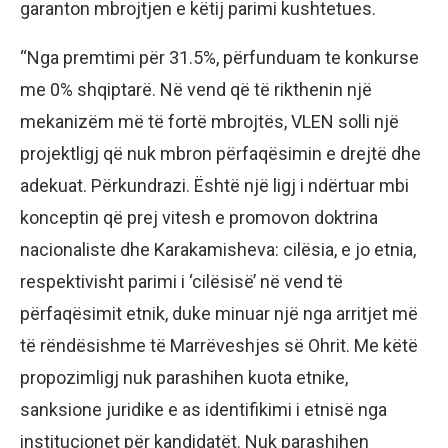
garanton mbrojtjen e këtij parimi kushtetues.
“Nga premtimi për 31.5%, përfunduam te konkurse
me 0% shqiptarë. Në vend që të rikthenin një
mekanizëm më të fortë mbrojtës, VLEN solli një
projektligj që nuk mbron përfaqësimin e drejtë dhe
adekuat. Përkundrazi. Është një ligj i ndërtuar mbi
konceptin që prej vitesh e promovon doktrina
nacionaliste dhe Karakamisheva: cilësia, e jo etnia,
respektivisht parimi i ‘cilësisë’ në vend të
përfaqësimit etnik, duke minuar një nga arritjet më
të rëndësishme të Marrëveshjes së Ohrit. Me këtë
propozimligj nuk parashihen kuota etnike,
sanksione juridike e as identifikimi i etnisë nga
institucionet për kandidatët. Nuk parashihen