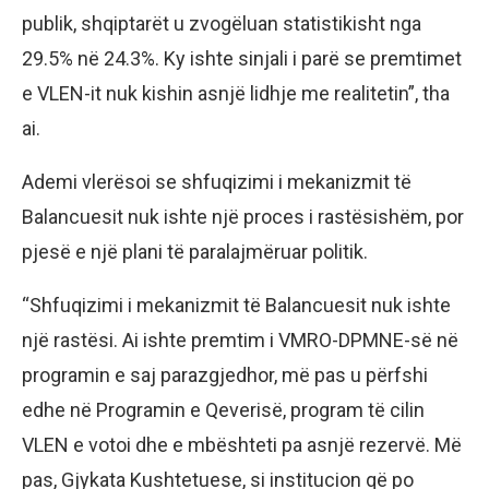
publik, shqiptarët u zvogëluan statistikisht nga
29.5% në 24.3%. Ky ishte sinjali i parë se premtimet
e VLEN-it nuk kishin asnjë lidhje me realitetin”, tha
ai.
Ademi vlerësoi se shfuqizimi i mekanizmit të
Balancuesit nuk ishte një proces i rastësishëm, por
pjesë e një plani të paralajmëruar politik.
“Shfuqizimi i mekanizmit të Balancuesit nuk ishte
një rastësi. Ai ishte premtim i VMRO-DPMNE-së në
programin e saj parazgjedhor, më pas u përfshi
edhe në Programin e Qeverisë, program të cilin
VLEN e votoi dhe e mbështeti pa asnjë rezervë. Më
pas, Gjykata Kushtetuese, si institucion që po