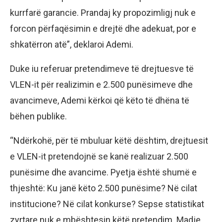
kurrfarë garancie. Prandaj ky propozimligj nuk e
forcon përfaqësimin e drejtë dhe adekuat, por e
shkatërron atë”, deklaroi Ademi.
Duke iu referuar pretendimeve të drejtuesve të
VLEN-it për realizimin e 2.500 punësimeve dhe
avancimeve, Ademi kërkoi që këto të dhëna të
bëhen publike.
“Ndërkohë, për të mbuluar këtë dështim, drejtuesit
e VLEN-it pretendojnë se kanë realizuar 2.500
punësime dhe avancime. Pyetja është shumë e
thjeshtë: Ku janë këto 2.500 punësime? Në cilat
institucione? Në cilat konkurse? Sepse statistikat
zyrtare nuk e mbështesin këtë pretendim. Madje