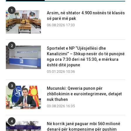
1
Arsim, në shtator 4.900 nxënës të klasës
së parë më pak
06.08.2026 17:33
2
Sportelet e NP “Ujësjellësi dhe
Kanalizimi” – Shkup nesër do të punojnë
nga ora 7:30 deri në 15:30, e mërkura
është ditë jopune
05.01.2026 10:36
3
Mucunski: Qeveria punon për
zhbllokimin e eurointegrimeve, detajet
nuk thuhen
03.08.2026 16:35
4
Në korrik janë paguar mbi 560 milionë
denarë për kompensime për pushim