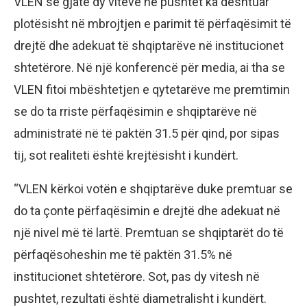
VLEN se gjatë dy viteve në pushtet ka dështuar
plotësisht në mbrojtjen e parimit të përfaqësimit të
drejtë dhe adekuat të shqiptarëve në institucionet
shtetërore. Në një konferencë për media, ai tha se
VLEN fitoi mbështetjen e qytetarëve me premtimin
se do ta rriste përfaqësimin e shqiptarëve në
administratë në të paktën 31.5 për qind, por sipas
tij, sot realiteti është krejtësisht i kundërt.
“VLEN kërkoi votën e shqiptarëve duke premtuar se
do ta çonte përfaqësimin e drejtë dhe adekuat në
një nivel më të lartë. Premtuan se shqiptarët do të
përfaqësoheshin me të paktën 31.5% në
institucionet shtetërore. Sot, pas dy vitesh në
pushtet, rezultati është diametralisht i kundërt.