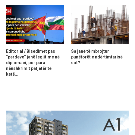
Editorial / Bisedimet pas
Sa janë të mbrojtur
“perdeve” janë legjitime në
punëtorët e ndërtimtarisë
diplomaci, por para
sot?
nënshkrimit patjetër të
ketë...