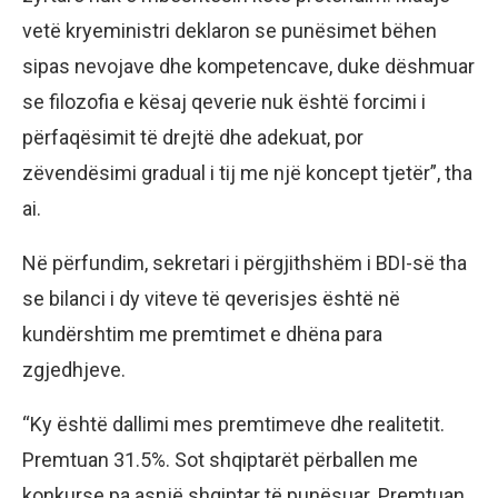
vetë kryeministri deklaron se punësimet bëhen
sipas nevojave dhe kompetencave, duke dëshmuar
se filozofia e kësaj qeverie nuk është forcimi i
përfaqësimit të drejtë dhe adekuat, por
zëvendësimi gradual i tij me një koncept tjetër”, tha
ai.
Në përfundim, sekretari i përgjithshëm i BDI-së tha
se bilanci i dy viteve të qeverisjes është në
kundërshtim me premtimet e dhëna para
zgjedhjeve.
“Ky është dallimi mes premtimeve dhe realitetit.
Premtuan 31.5%. Sot shqiptarët përballen me
konkurse pa asnjë shqiptar të punësuar. Premtuan