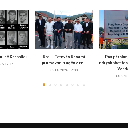
mi në Karpallëk
Kreu i Tetovës Kasami
Pas përplasj
promovon rrugën e re...
ndryshohet tab
26 12:14
Vendo
08.08.2026 12:00
08.08.2