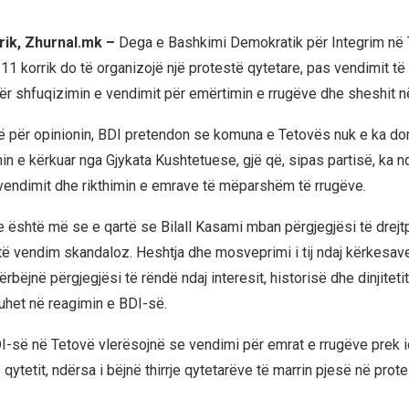
rik, Zhurnal.mk –
Dega e Bashkimi Demokratik për Integrim në 
11 korrik do të organizojë një protestë qytetare, pas vendimit të
r shfuqizimin e vendimit për emërtimin e rrugëve dhe sheshit n
 për opinionin, BDI pretendon se komuna e Tetovës nuk e ka do
n e kërkuar nga Gjykata Kushtetuese, gjë që, sipas partisë, ka n
vendimit dhe rikthimin e emrave të mëparshëm të rrugëve.
ne është më se e qartë se Bilall Kasami mban përgjegjësi të drejt
ëtë vendim skandaloz. Heshtja dhe mosveprimi i tij ndaj kërkesav
bëjnë përgjegjësi të rëndë ndaj interesit, historisë dhe dinjiteti
huhet në reagimin e BDI-së.
-së në Tetovë vlerësojnë se vendimi për emrat e rrugëve prek i
qytetit, ndërsa i bëjnë thirrje qytetarëve të marrin pjesë në prot