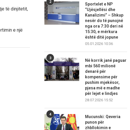
2
Sportelet e NP
 të dinjitetit,
“Ujësjellësi dhe
Kanalizimi” – Shkup
nesër do të punojnë
nga ora 7:30 deri në
timin e një
15:30, e mërkura
është ditë jopune
05.01.2026 10:36
3
Në korrik janë paguar
mbi 560 milionë
denarë për
kompensime për
pushim mjekësor,
pjesa më e madhe
për lejet e lindjes
28.07.2026 15:52
4
Mucunski: Qeveria
punon për
zhbllokimin e