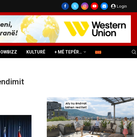
Login
HOWBIZZ
KULTURË
+ MË TEPËR…
endimit