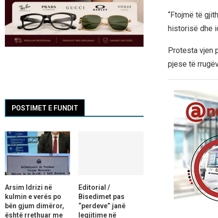
“Ftojmë të gjit
historisë dhe 
Protesta vjen 
pjese të rrugë
POSTIMET E FUNDIT
Arsim Idrizi në
Editorial /
kulmin e verës po
Bisedimet pas
bën gjum dimëror,
“perdeve” janë
është rrethuar me
legjitime në