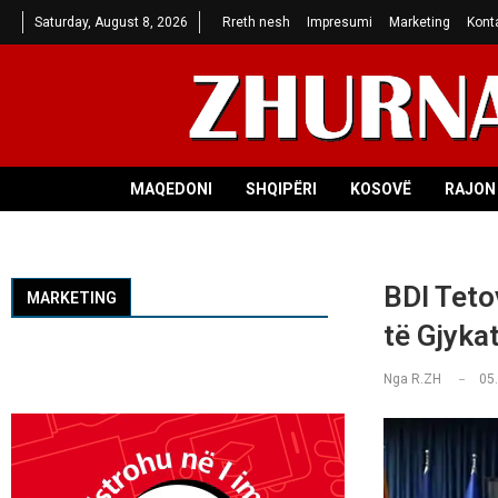
Saturday, August 8, 2026
Rreth nesh
Impresumi
Marketing
Kont
MAQEDONI
SHQIPËRI
KOSOVË
RAJON 
BDI Teto
MARKETING
të Gjyka
Nga
R.ZH
05