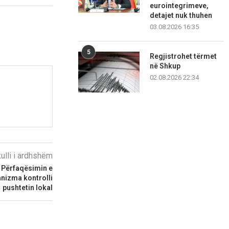
eurointegrimeve,
detajet nuk thuhen
03.08.2026 16:35
5
Regjistrohet tërmet
në Shkup
02.08.2026 22:34
kulli i ardhshëm
r Përfaqësimin e
anizma kontrolli
pushtetin lokal