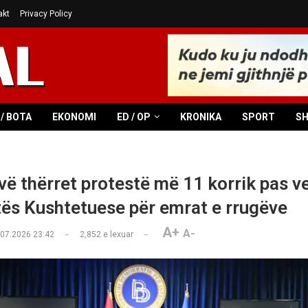
akt
Privacy Policy
/ BOTA
EKONOMI
ED / OP
KRONIKA
SPORT
S
vë thërret protestë më 11 korrik pas v
tës Kushtetuese për emrat e rrugëve
A+
A-
.07.2026 23:42
2,852
e lexuar