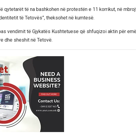
hë qytetarët të na bashkohen në protestën e 11 korrikut, në mbrojtje
identitetit të Tetovës”, theksohet në kumtesë.
pas vendimit të Gjykatës Kushtetuese që shfuqizoi aktin për emër
ve dhe sheshit në Tetovë.