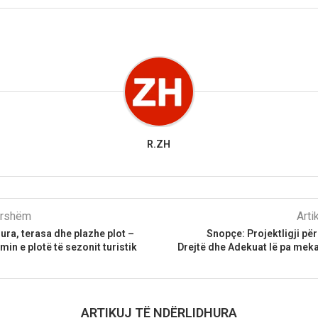
R.ZH
parshëm
Arti
ra, terasa dhe plazhe plot –
Snopçe: Projektligji pë
tmin e plotë të sezonit turistik
Drejtë dhe Adekuat lë pa mek
ARTIKUJ TË NDËRLIDHURA