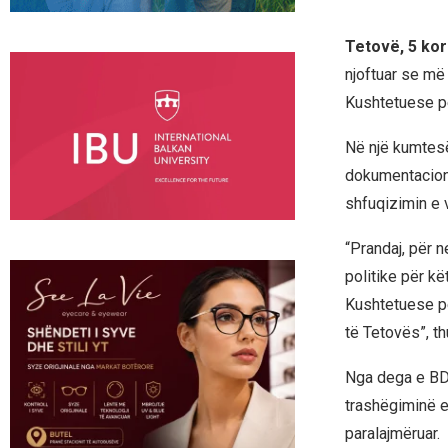
Tetovë, 5 kor
njoftuar se më 
Kushtetuese pë
Në një kumtesë
dokumentacioni
shfuqizimin e 
“Prandaj, për 
politike për k
Kushtetuese për
të Tetovës”, t
Nga dega e BDI
trashëgiminë e 
paralajmëruar.