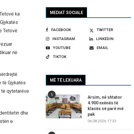
MEDIAT SOCIALE
Tetovë ka
 Gjykatës
FACEBOOK
TWITTER
ë Tetovë.
INSTAGRAM
LINKEDIN
rëzuar
YOUTUBE
EMAIL
dikuar në
TIKTOK
përdrejtë
MË TË LEXUARA
e të Gjykatës
t të qytetarëve
1
Arsim, në shtator
4.900 nxënës të
klasës së parë më
dentitetin dhe
pak
estën e
06.08.2026 17:33