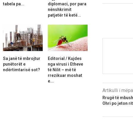
tabela pa...
diplomaci, por para
nënshkrimit
patjetër të ketë...
Sa janë të mbrojtur
Editorial / Kujdes
punëtorët e
nga virusi i Etheve
ndërtimtarisë sot?
të Nilit – më të
rrezikuar moshat
e...
Artikulli i më
Rrugë të mbushu
Ohri po jeton ri